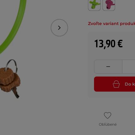
Zvoľte variant produ
Nasledujúce
13,90 €
Do k
Obľúbené