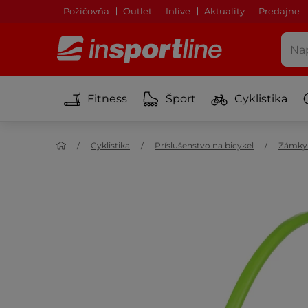
Požičovňa
Outlet
Inlive
Aktuality
Predajne
Fitness
Šport
Cyklistika
Cyklistika
Príslušenstvo na bicykel
Zámky 