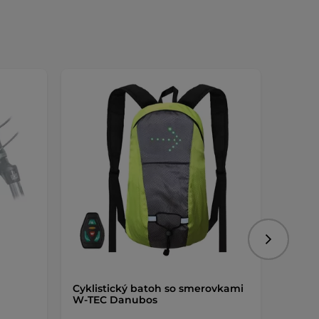
Nasledujú
Cyklistický batoh so smerovkami
Odmas
W-TEC Danubos
Degre