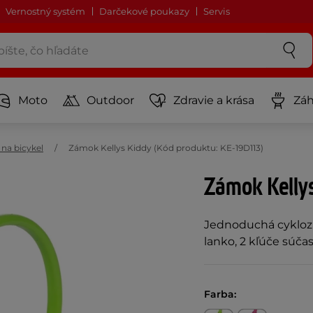
Vernostný systém
Darčekové poukazy
Servis
Moto
Outdoor
Zdravie a krása
Záh
na bicykel
Zámok Kellys Kiddy (Kód produktu: KE-19D113)
Zámok Kelly
Jednoduchá cykloz
lanko, 2 kľúče súča
Farba: