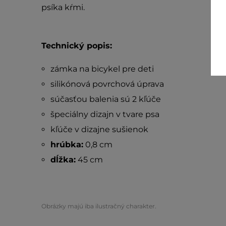
psíka kŕmi.
Technický popis:
zámka na bicykel pre deti
silikónová povrchová úprava
súčasťou balenia sú 2 kľúče
špeciálny dizajn v tvare psa
kľúče v dizajne sušienok
hrúbka:
0,8 cm
dĺžka:
45 cm
Obrázky majú iba ilustračný charakter.