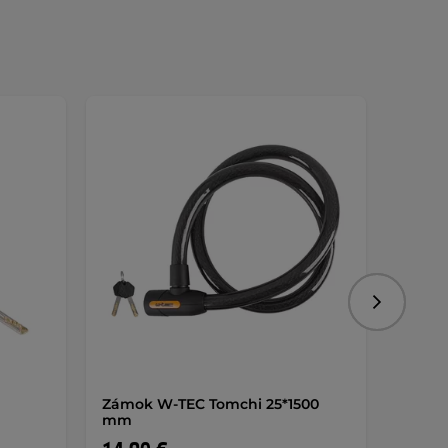
Nasledujú
Zámok W-TEC Tomchi 25*1500
Kódov
mm
12*18