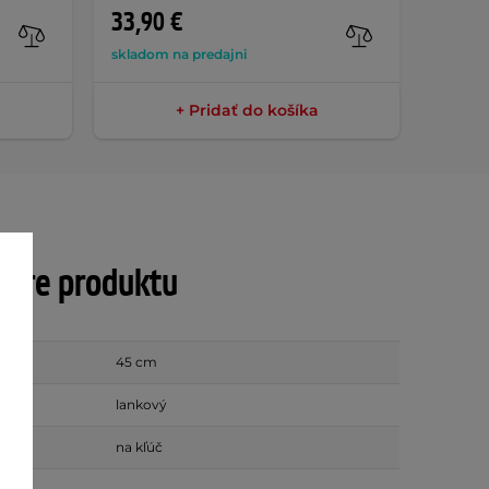
33,90 €
9,90 
skladom na predajni
na skla
+ Pridať do košíka
tre produktu
45 cm
lankový
nia
na kľúč