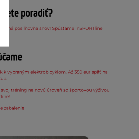
ujete poradiť?
stupná posilňovňa snov! Spúšťame inSPORTline
ňu
účame
k k vybraným elektrobicyklom. Až 350 eur späť na
kup.
svoj tréning na novú úroveň so športovou výživou
line!
e zabalenie