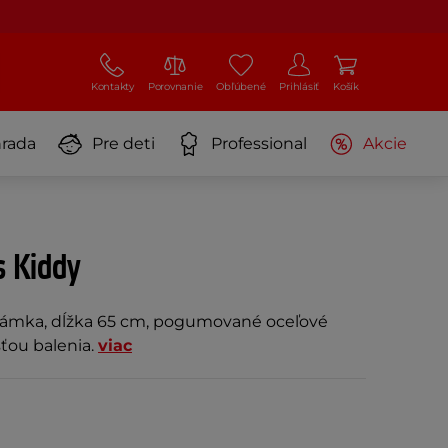
Kontakty
Porovnanie
Obľúbené
Prihlásiť
Košík
rada
Pre deti
Professional
Akcie
s Kiddy
ámka, dĺžka 65 cm, pogumované oceľové
sťou balenia.
viac