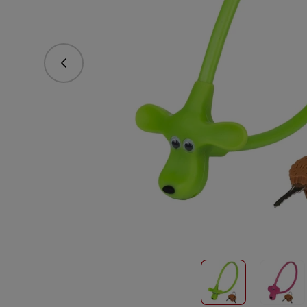
Predchádzajúce