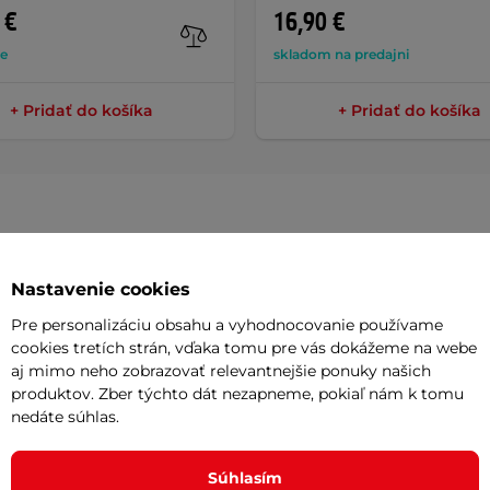
 €
16,90 €
de
skladom na predajni
+ Pridať do košíka
+ Pridať do košíka
Parame
Nastavenie cookies
Pre personalizáciu obsahu a vyhodnocovanie používame
cookies tretích strán, vďaka tomu pre vás dokážeme na webe
á pre tých najmenších cyklistov!
Dĺžka
aj mimo neho zobrazovať relevantnejšie ponuky našich
produktov. Zber týchto dát nezapneme, pokiaľ nám k tomu
síka v neónových farbách. Silikónová
Typ zámku
nedáte súhlas.
uľahčuje manipuláciu so zámkou. Je
Typ zamyka
nok, takže keď s ním dieťa manipuluje,
Súhlasím