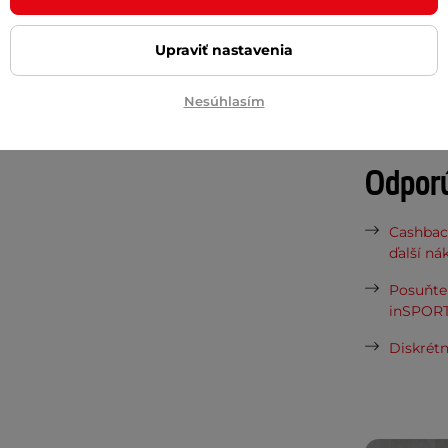
Potreb
Upraviť nastavenia
Vaša do
Nesúhlasím
požičov
Odpor
Cashbac
ďalší ná
Posuňte 
inSPORT
Diskrétn