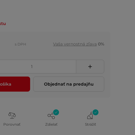
ktu
Vaša vernostná zľava
0%
s DPH
ošíka
Objednať na predajňu
Porovnať
Zdielať
Strážiť