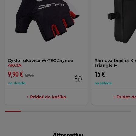
Cyklo rukavice W-TEC Jaynee
Rámová brašna Kr
AKCIA
Triangle M
9,90 €
15 €
12,90 €
na sklade
na sklade
+ Pridať do košíka
+ Pridať d