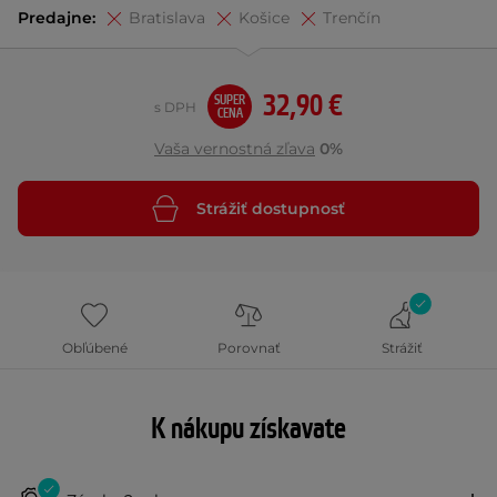
Predajne:
Bratislava
Košice
Trenčín
32,90 €
SUPER
s DPH
CENA
Vaša vernostná zľava
0%
Strážiť dostupnosť
Obľúbené
Porovnať
Strážiť
K nákupu získavate