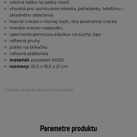
odolná taška na zadný nosič
vhodná pre uschovanie náradia, peňaženky, telefónu i
skladného oblečenia
hlavné vrecko v hornej časti, dve postranné vrecká
menšie vrecko naspodku
upevnenie pomocou pásikov na suchý zips
reflexné pruhy
pútko na blikačku
reflexná pláštenka
materiál:
polyester 600D
rozmery:
30,5 x 16,5 x 21 cm
Obrázky majú iba ilustračný charakter.
Parametre produktu