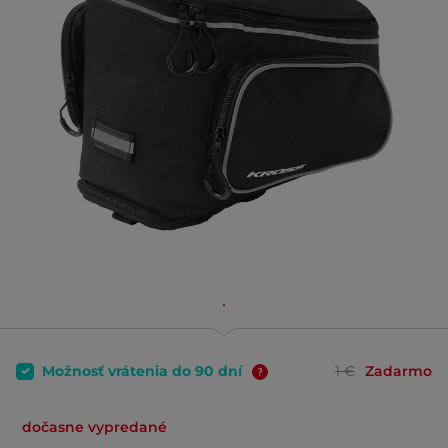
Možnosť vrátenia do 90 dní
1 €
Zadarmo
dočasne vypredané