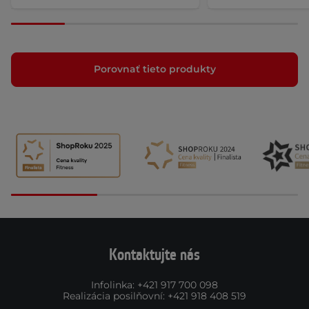
Porovnať tieto produkty
Kontaktujte nás
Infolinka
:
+421 917 700 098
Realizácia posilňovní
:
+421 918 408 519