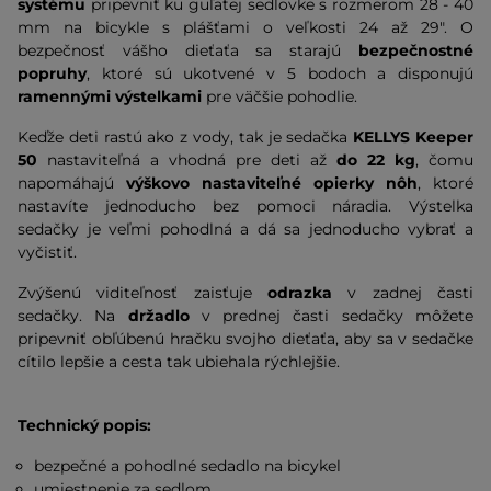
systému
pripevniť ku guľatej sedlovke s rozmerom 28 - 40
mm na bicykle s plášťami o veľkosti 24 až 29". O
bezpečnosť vášho dieťaťa sa starajú
bezpečnostné
popruhy
, ktoré sú ukotvené v 5 bodoch a disponujú
ramennými výstelkami
pre väčšie pohodlie.
Keďže deti rastú ako z vody, tak je sedačka
KELLYS Keeper
50
nastaviteľná a vhodná pre deti až
do 22 kg
, čomu
napomáhajú
výškovo nastaviteľné opierky nôh
, ktoré
nastavíte jednoducho bez pomoci náradia. Výstelka
sedačky je veľmi pohodlná a dá sa jednoducho vybrať a
vyčistiť.
Zvýšenú viditeľnosť zaisťuje
odrazka
v zadnej časti
sedačky. Na
držadlo
v prednej časti sedačky môžete
pripevniť obľúbenú hračku svojho dieťaťa, aby sa v sedačke
cítilo lepšie a cesta tak ubiehala rýchlejšie.
Technický popis:
bezpečné a pohodlné sedadlo na bicykel
umiestnenie za sedlom