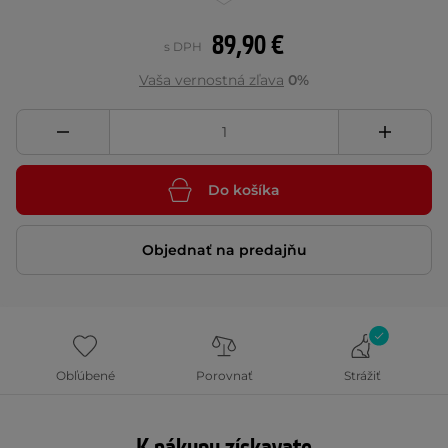
89,90 €
s DPH
Vaša vernostná zľava
0%
Do košíka
Objednať na predajňu
Obľúbené
Porovnať
Strážiť