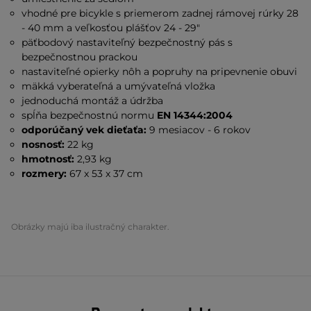
vhodné pre bicykle s priemerom zadnej rámovej rúrky 28
- 40 mm a veľkosťou plášťov 24 - 29"
päťbodový nastaviteľný bezpečnostný pás s
bezpečnostnou prackou
nastaviteľné opierky nôh a popruhy na pripevnenie obuvi
mäkká vyberateľná a umývateľná vložka
jednoduchá montáž a údržba
spĺňa bezpečnostnú normu
EN 14344:2004
odporúčaný vek dieťaťa:
9 mesiacov - 6 rokov
nosnosť:
22 kg
hmotnosť:
2,93 kg
rozmery:
67 x 53 x 37 cm
Obrázky majú iba ilustračný charakter.