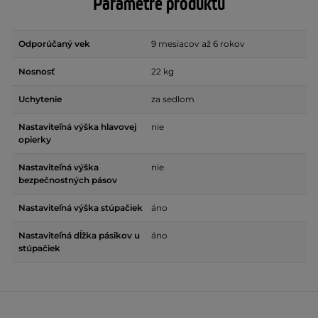
Parametre produktu
Odporúčaný vek
9 mesiacov až 6 rokov
Nosnosť
22 kg
Uchytenie
za sedlom
Nastaviteľná výška hlavovej
nie
opierky
Nastaviteľná výška
nie
bezpečnostných pásov
Nastaviteľná výška stúpačiek
áno
Nastaviteľná dĺžka pásikov u
áno
stúpačiek