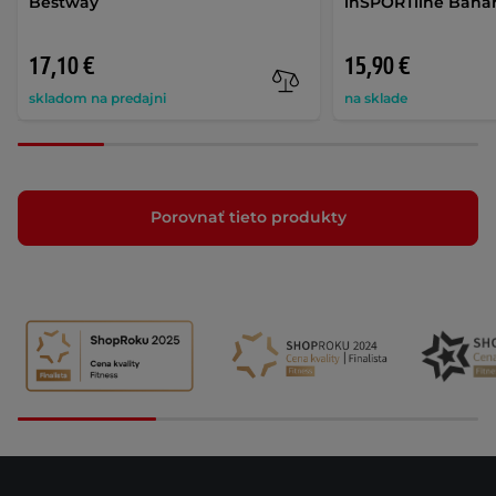
Bestway
inSPORTline Banar
17,10 €
15,90 €
skladom na predajni
na sklade
Porovnať tieto produkty