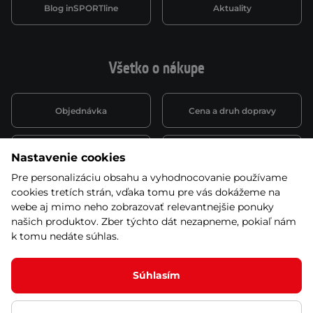
Blog inSPORTline
Aktuality
Všetko o nákupe
Objednávka
Cena a druh dopravy
Spôsob platby
Vernostný systém
Nastavenie cookies
Pre personalizáciu obsahu a vyhodnocovanie používame
cookies tretích strán, vďaka tomu pre vás dokážeme na
Montáž a servis
Reklamácie a záruka
webe aj mimo neho zobrazovať relevantnejšie ponuky
našich produktov. Zber týchto dát nezapneme, pokiaľ nám
k tomu nedáte súhlas.
Kariéra
Obchodné podmienky
Súhlasím