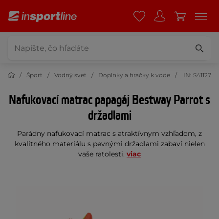
Šport
Vodný svet
Doplnky a hračky k vode
IN: S41127
Nafukovací matrac papagáj Bestway Parrot s
držadlami
Parádny nafukovací matrac s atraktívnym vzhľadom, z
kvalitného materiálu s pevnými držadlami zabaví nielen
vaše ratolesti.
viac