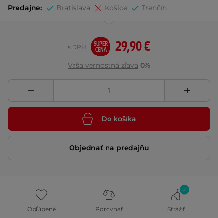
Predajne:
Bratislava
Košice
Trenčín
29,90 €
SUPER
s DPH
CENA
Vaša vernostná zľava
0%
Do košíka
Objednať na predajňu
Obľúbené
Porovnať
Strážiť