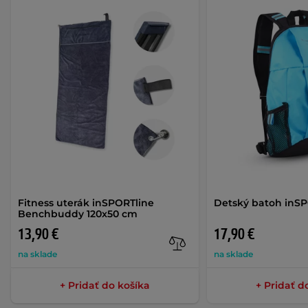
Fitness uterák inSPORTline
Detský batoh inSP
Benchbuddy 120x50 cm
13,90 €
17,90 €
na sklade
na sklade
+ Pridať do košíka
+ Pridať d