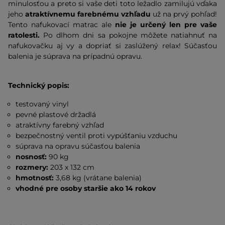
minulosťou a preto si vaše deti toto ležadlo zamilujú vďaka
jeho
atraktívnemu farebnému vzhľadu
už na prvý pohľad!
Tento nafukovací matrac ale
nie je určený len pre vaše
ratolesti.
Po dlhom dni sa pokojne môžete natiahnuť na
nafukovačku aj vy a dopriať si zaslúžený relax! Súčasťou
balenia je súprava na prípadnú opravu.
Technický popis:
testovaný vinyl
pevné plastové držadlá
atraktívny farebný vzhľad
bezpečnostný ventil proti vypúšťaniu vzduchu
súprava na opravu súčasťou balenia
nosnosť:
90 kg
rozmery:
203 x 132 cm
hmotnosť:
3,68 kg (vrátane balenia)
vhodné pre osoby staršie ako 14 rokov