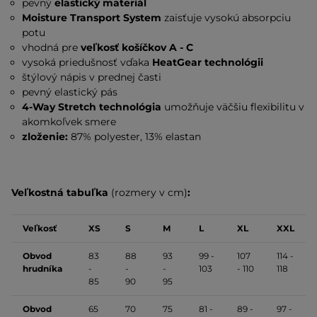
pevný
elastický materiál
Moisture Transport System
zaisťuje vysokú absorpciu
potu
vhodná pre
veľkosť košíčkov A - C
vysoká priedušnosť vďaka
HeatGear technológii
štýlový nápis v prednej časti
pevný elastický pás
4-Way Stretch technológia
umožňuje väčšiu flexibilitu v
akomkoľvek smere
zloženie:
87% polyester, 13% elastan
Veľkostná tabuľka
(rozmery v cm)
:
Veľkosť
XS
S
M
L
XL
XXL
Obvod
83
88
93
99 -
107
114 -
hrudníka
-
-
-
103
- 110
118
85
90
95
Obvod
65
70
75
81 -
89 -
97 -