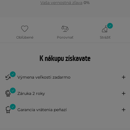
Vaša vernostná zľava
0%
Obľúbené
Porovnať
Strážiť
K nákupu získavate
Výmena veľkosti zadarmo
Záruka 2 roky
Garancia vrátenia peňazí