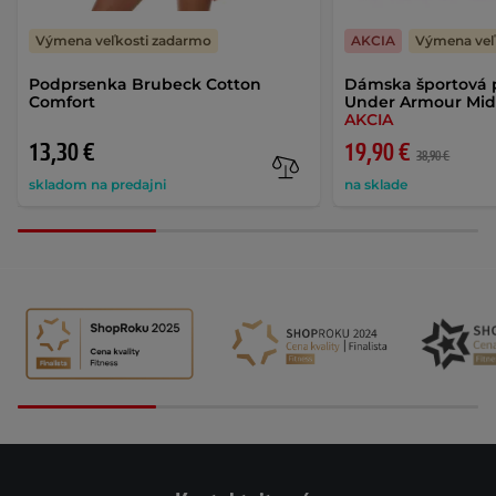
Výmena veľkosti zadarmo
AKCIA
Výmena veľ
Podprsenka Brubeck Cotton
Dámska športová 
Comfort
Under Armour Mid 
AKCIA
13,30 €
19,90 €
38,90 €
skladom na predajni
na sklade