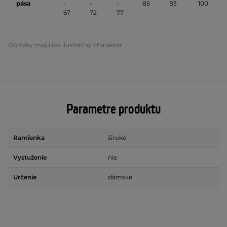
pása
-
-
-
85
93
100
67
72
77
Obrázky majú iba ilustračný charakter.
Parametre produktu
Ramienka
široké
Vystuženie
nie
Určenie
dámske