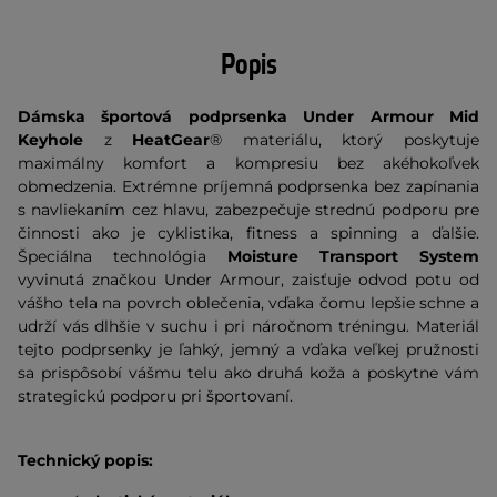
Popis
Dámska športová podprsenka Under Armour Mid
Keyhole
z
HeatGear
® materiálu, ktorý poskytuje
maximálny komfort a kompresiu bez akéhokoľvek
obmedzenia. Extrémne príjemná podprsenka bez zapínania
s navliekaním cez hlavu, zabezpečuje strednú podporu pre
činnosti ako je cyklistika, fitness a spinning a ďalšie.
Špeciálna technológia
Moisture Transport System
vyvinutá značkou Under Armour, zaisťuje odvod potu od
vášho tela na povrch oblečenia, vďaka čomu lepšie schne a
udrží vás dlhšie v suchu i pri náročnom tréningu. Materiál
tejto podprsenky je ľahký, jemný a vďaka veľkej pružnosti
sa prispôsobí vášmu telu ako druhá koža a poskytne vám
strategickú podporu pri športovaní.
Technický popis: