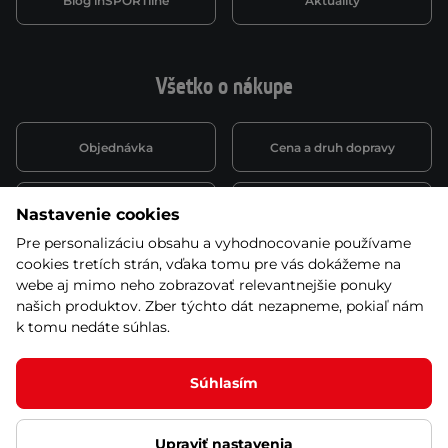
Blog inSPORTline
Aktuality
Všetko o nákupe
Objednávka
Cena a druh dopravy
Spôsob platby
Vernostný systém
Nastavenie cookies
Pre personalizáciu obsahu a vyhodnocovanie používame
cookies tretích strán, vďaka tomu pre vás dokážeme na
Montáž a servis
Reklamácie a záruka
webe aj mimo neho zobrazovať relevantnejšie ponuky
našich produktov. Zber týchto dát nezapneme, pokiaľ nám
k tomu nedáte súhlas.
Kariéra
Obchodné podmienky
Súhlasím
Ľutujeme, ale tento produkt už nie je zaradený v
našej ponuke
Upraviť nastavenia