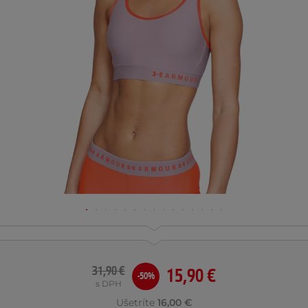
31,90 €
15,90 €
-50%
s DPH
Ušetríte
16,00 €