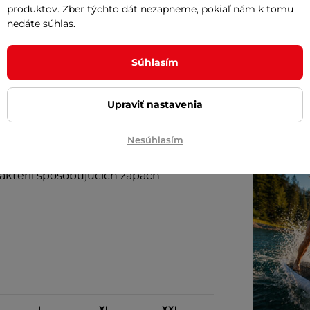
ďalší ná
produktov. Zber týchto dát nezapneme, pokiaľ nám k tomu
nedáte súhlas.
Posuňte 
inSPORT
ívny odvod potu
Súhlasím
Česká kv
oblečen
Upraviť nastavenia
Nesúhlasím
aktérií spôsobujúcich zápach
L
XL
XXL