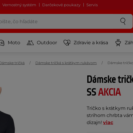
Vernostný systém
Darčekové poukazy
Servis
Moto
Outdoor
Zdravie a krása
Záh
Dámske tričká
Dámske tričká s krátkym rukávom
Dámske tričko
Dámske trič
SS
AKCIA
Tričko s krátkym r
strihom chrbta vám
dizajn!
viac