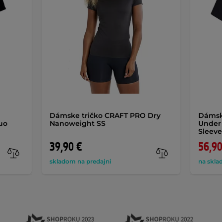
Dámske tričko CRAFT PRO Dry
Dámske
uo
Nanoweight SS
Under
Sleeve
39,90 €
56,90
skladom na predajni
na skla