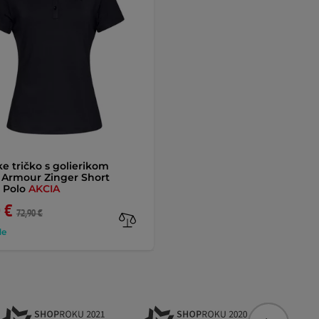
 tričko s golierikom
 Armour Zinger Short
 Polo
AKCIA
 €
72,90 €
de