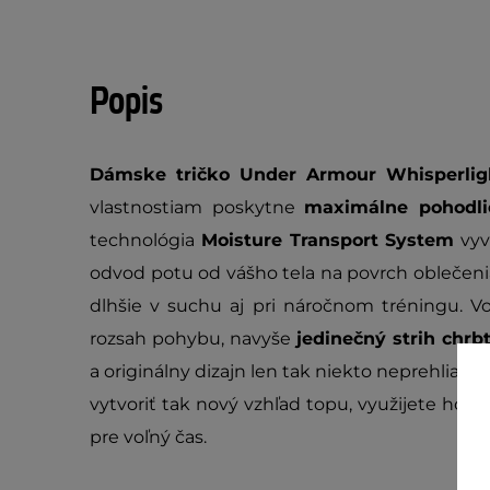
Popis
Dámske tričko Under Armour Whisperlig
vlastnostiam poskytne
maximálne pohodli
technológia
Moisture Transport System
vyv
odvod potu od vášho tela na povrch oblečeni
dlhšie v suchu aj pri náročnom tréningu. Vo
rozsah pohybu, navyše
jedinečný strih chrb
a originálny dizajn len tak niekto neprehliadn
vytvoriť tak nový vzhľad topu, využijete ho nie
pre voľný čas.