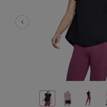
Predchádzajúce