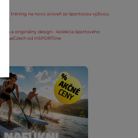
kup.
svoj tréning na novú úroveň so športovou výživou
line!
alita a originálny design - kolekcia športového
ia TrueCzech od inSPORTline