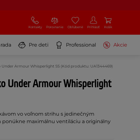
Kontakty
Porovnanie
Obľúbené
Prihlásiť
Košík
rada
Pre deti
Professional
Akcie
 Under Armour Whisperlight SS (Kód produktu: UA1344469)
ko Under Armour Whisperlight
ukávom vo voľnom strihu s jedinečným
 ponúkne maximálnu ventiláciu a originálny