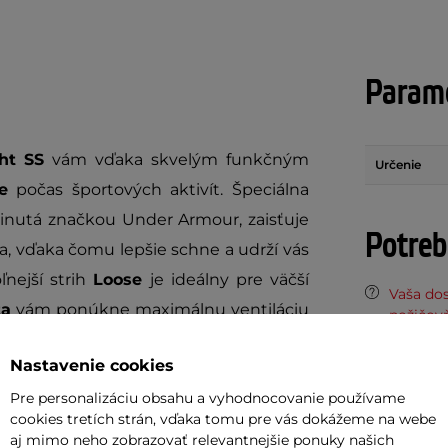
Parame
ht SS
vám vďaka skvelým funkčným
Určenie
e
počas športových aktivít. Špeciálna
inutá značkou Under Armour, zaisťuje
Potreb
a, vďaka čomu lepšie schne a udrží vás
ľnejší strih
Loose
je ideálny pre väčší
Vaša do
ta
vám ponúkne maximálnu ventiláciu
požičov
e. Tričko si môžete za chrbtom zviazať a
Nastavenie cookies
len pre všetky športové aktivity, ale aj
Odpor
Pre personalizáciu obsahu a vyhodnocovanie používame
cookies tretích strán, vďaka tomu pre vás dokážeme na webe
Cashbac
aj mimo neho zobrazovať relevantnejšie ponuky našich