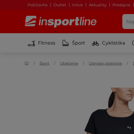
Požičovňa
Outlet
Inlive
Aktuality
Predajne
Fitness
Šport
Cyklistika
Šport
Oblečenie
Dámske oblečenie