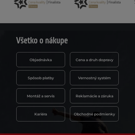
Všetko o nákupe
Objednávka
Cena a druh dopravy
Spôsob platby
Vernostný systém
Montáž a servis
Reklamácie a záruka
Kariéra
Obchodné podmienky