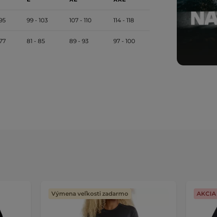
 95
99 - 103
107 - 110
114 - 118
 77
81 - 85
89 - 93
97 - 100
Výmena veľkosti zadarmo
AKCIA