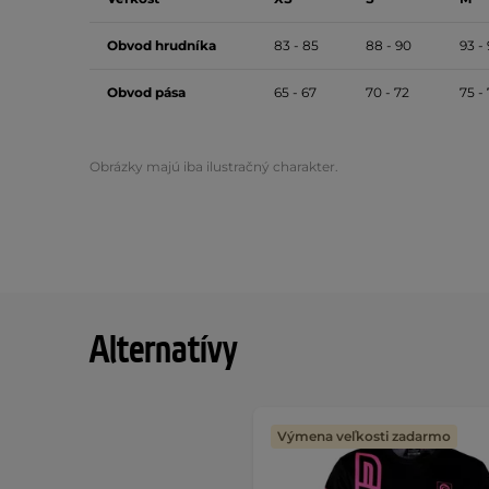
Obvod hrudníka
83 - 85
88 - 90
93 -
Obvod pása
65 - 67
70 - 72
75 -
Obrázky majú iba ilustračný charakter.
Alternatívy
Výmena veľkosti zadarmo