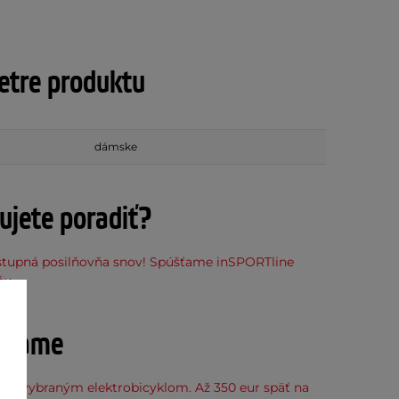
tre produktu
dámske
ujete poradiť?
stupná posilňovňa snov! Spúšťame inSPORTline
ňu
účame
k k vybraným elektrobicyklom. Až 350 eur späť na