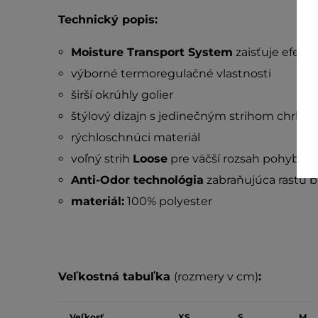
Technický popis:
Moisture Transport System
zaisťuje efekt
výborné termoregulačné vlastnosti
širší okrúhly golier
štýlový dizajn s jedinečným strihom chrbta
rýchloschnúci materiál
voľný strih
Loose
pre väčší rozsah pohybu
Anti-Odor technológia
zabraňujúca rastu b
materiál:
100% polyester
Veľkostná tabuľka
(rozmery v cm)
:
Veľkosť
XS
S
M