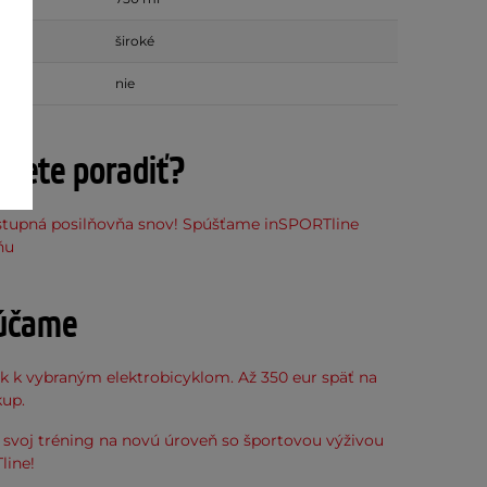
široké
nie
ujete poradiť?
stupná posilňovňa snov! Spúšťame inSPORTline
ňu
účame
k k vybraným elektrobicyklom. Až 350 eur späť na
kup.
svoj tréning na novú úroveň so športovou výživou
line!