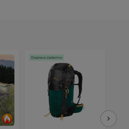
Doprava zadarmo
Výmen
Nasledujú