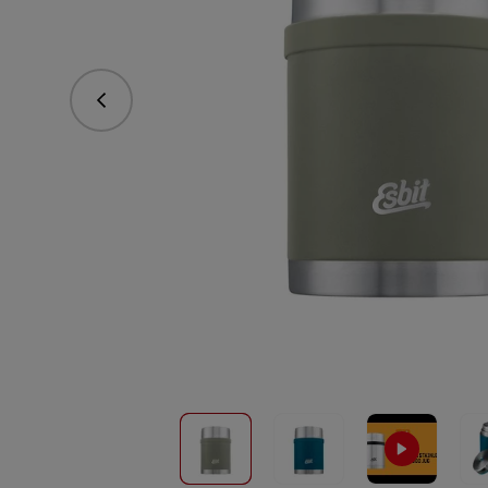
Predchádzajúce