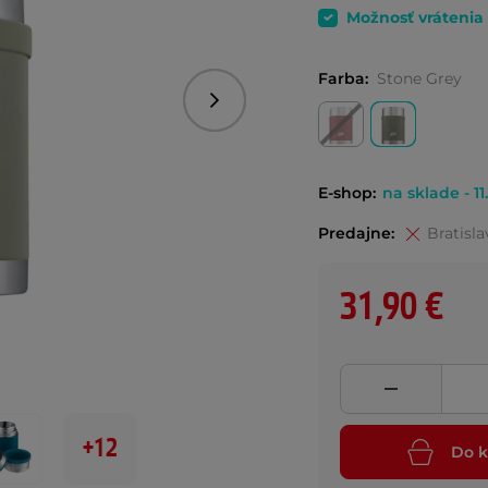
Možnosť vrátenia
Farba:
Stone Grey
Nasledujúce
E-shop:
na sklade - 11
Predajne:
Bratisla
31,90 €
+12
Do k