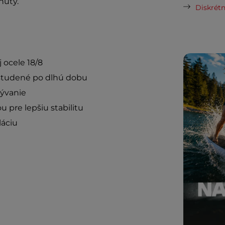
núty.
Diskrétn
 ocele 18/8
 studené po dlhú dobu
mývanie
pre lepšiu stabilitu
áciu