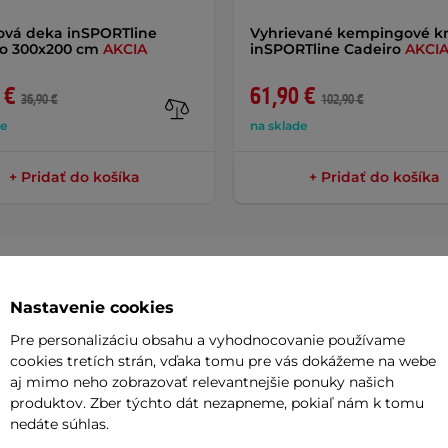
ová deka inSPORTline
Vyhrievané kempingové kr
no 300x200 cm
AKCIA
inSPORTline Cadeiro
AKCI
 €
61,90 €
36,90 €
102,90 €
de
na sklade
+ Pridať do košíka
+ Pridať do košíka
Nastavenie cookies
Parame
Pre personalizáciu obsahu a vyhodnocovanie používame
cookies tretích strán, vďaka tomu pre vás dokážeme na webe
aj mimo neho zobrazovať relevantnejšie ponuky našich
0 ml
sa môže pochváliť perfektnými
produktov. Zber týchto dát nezapneme, pokiaľ nám k tomu
Materiál
nedáte súhlas.
m udrží vaše jedlo horúce
až po dobu
Objem