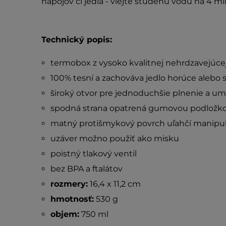
nápojov či jedla - vlejte studenú vodu na 4 mi
Technický popis:
termobox z vysoko kvalitnej nehrdzavejúcej
100% tesní a zachováva jedlo horúce alebo
široký otvor pre jednoduchšie plnenie a u
spodná strana opatrená gumovou podložkou 
matný protišmykový povrch uľahčí manipul
uzáver možno použiť ako misku
poistný tlakový ventil
bez BPA a ftalátov
rozmery:
16,4 x 11,2 cm
hmotnosť:
530 g
objem:
750 ml