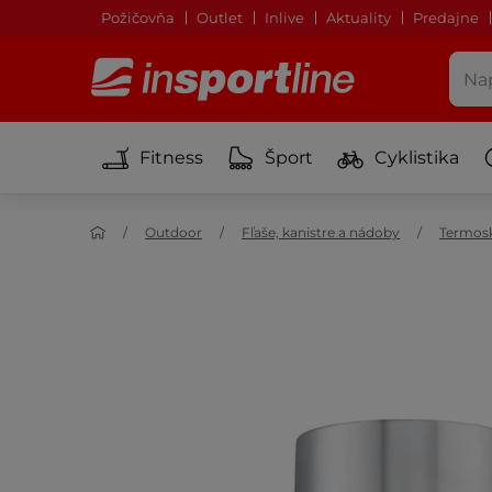
Požičovňa
Outlet
Inlive
Aktuality
Predajne
Fitness
Šport
Cyklistika
Outdoor
Fľaše, kanistre a nádoby
Termos