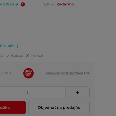
 do 90 dní
0,95 €
Zadarmo
.8. u Vás
va
Košice
Trenčín
SUPER
Vaša vernostná zľava
0%
s DPH
CENA
ošíka
Objednať na predajňu