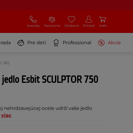
Kontakty
Porovnanie
Obľúbené
Prihlásiť
Košík
rada
Pre deti
Professional
Akcie
C-SG)
 jedlo Esbit SCULPTOR 750
j nehrdzavejúcej ocele udrží vaše jedlo
.
viac