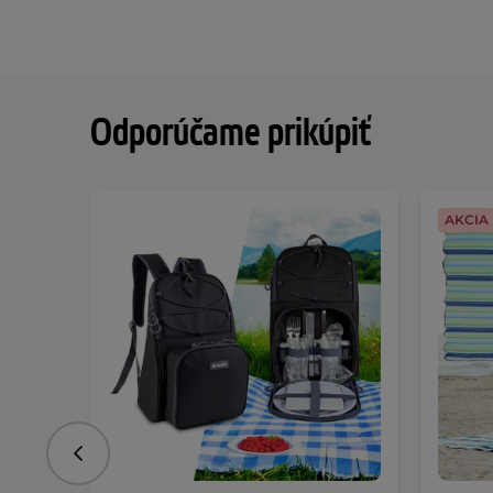
Odporúčame prikúpiť
AKCIA
Predchádzajúce