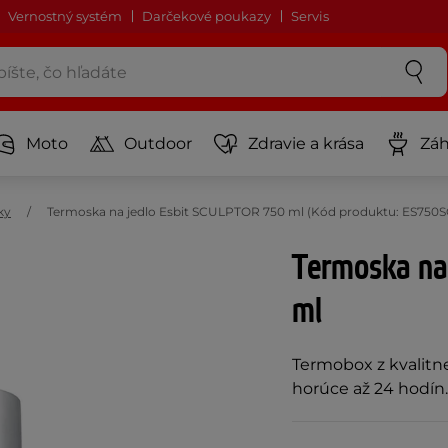
Vernostný systém
Darčekové poukazy
Servis
Moto
Outdoor
Zdravie a krása
Záh
ky
Termoska na jedlo Esbit SCULPTOR 750 ml (Kód produktu: ES750S
Termoska na
ml
Termobox z kvalitne
horúce až 24 hodín