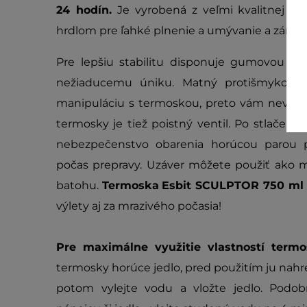
24 hodín.
Je vyrobená z veľmi kvalitnej
18
hrdlom pre ľahké plnenie a umývanie a zárov
Pre lepšiu stabilitu disponuje gumovou po
nežiaducemu úniku. Matný protišmykový 
manipuláciu s termoskou, preto vám nevykĺz
termosky je tiež poistný ventil. Po stlačení 
nebezpečenstvo obarenia horúcou parou p
počas prepravy. Uzáver môžete použiť ako m
batohu.
Termoska
Esbit SCULPTOR 750 ml
výlety aj za mrazivého počasia!
Pre maximálne využitie vlastností term
termosky horúce jedlo, pred použitím ju nahr
potom vylejte vodu a vložte jedlo. Podo