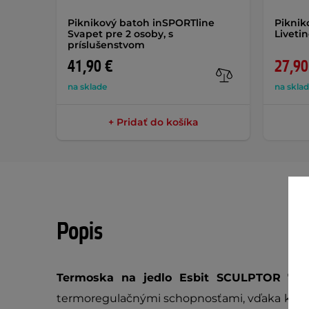
Piknikový batoh inSPORTline
Piknik
Svapet pre 2 osoby, s
Liveti
príslušenstvom
41,90 €
27,90
na sklade
na skla
+ Pridať do košíka
Popis
Termoska na jedlo Esbit SCULPTOR 75
termoregulačnými schopnosťami, vďaka ktorý