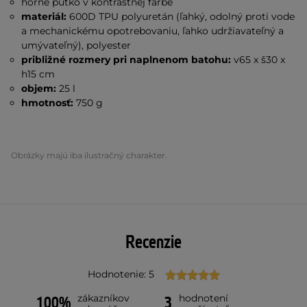
horné pútko v kontrastnej farbe
materiál:
600D TPU polyuretán (ľahký, odolný proti vode
a mechanickému opotrebovaniu, ľahko udržiavateľný a
umývateľný), polyester
približné rozmery pri naplnenom batohu:
v65 x š30 x
h15 cm
objem:
25 l
hmotnosť:
750 g
Obrázky majú iba ilustračný charakter.
Recenzie
Hodnotenie: 5
zákazníkov
hodnotení
100%
3