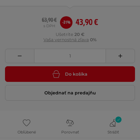
63,90 €
43,90 €
-31%
s DPH
Ušetríte
20 €
Vaša vernostná zľava
0%
Do košíka
Objednať na predajňu
Obľúbené
Porovnať
Strážiť