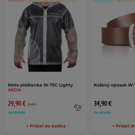
Moto pláštenka W-TEC Lighty
Kožený opasok W-
AKCIA
29,90 €
34,90 €
44,90 €
na sklade
na sklade
+ Pridať do košíka
+ Pridať d