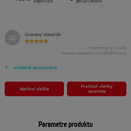
odporúča
používateľov
Overený zákazník
OZ
Hodnotené: 13. 7. 2026
Produkt zakúpený na inSPORTline.cz
kvalitně zpracováno
Prečítať všetky
Načítať ďalšie
recenzie
Parametre produktu