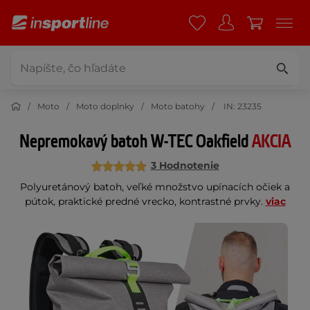
Moto
Moto doplnky
Moto batohy
IN: 23235
Nepremokavý batoh W-TEC Oakfield
AKCIA
3 Hodnotenie
Polyuretánový batoh, veľké množstvo upínacích očiek a
pútok, praktické predné vrecko, kontrastné prvky.
viac