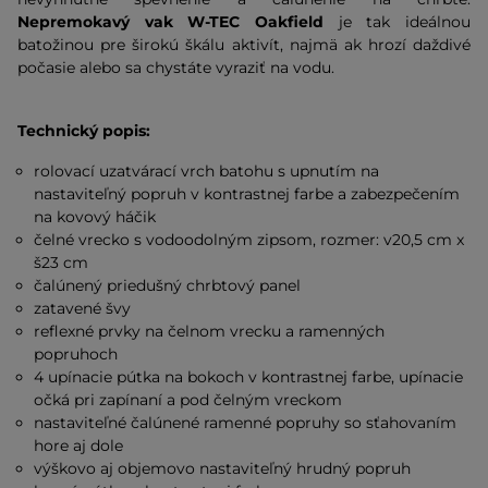
Nepremokavý vak W-TEC Oakfield
je tak ideálnou
batožinou pre širokú škálu aktivít, najmä ak hrozí daždivé
počasie alebo sa chystáte vyraziť na vodu.
Technický popis:
rolovací uzatvárací vrch batohu s upnutím na
nastaviteľný popruh v kontrastnej farbe a zabezpečením
na kovový háčik
čelné vrecko s vodoodolným zipsom, rozmer: v20,5 cm x
š23 cm
čalúnený priedušný chrbtový panel
zatavené švy
reflexné prvky na čelnom vrecku a ramenných
popruhoch
4 upínacie pútka na bokoch v kontrastnej farbe, upínacie
očká pri zapínaní a pod čelným vreckom
nastaviteľné čalúnené ramenné popruhy so sťahovaním
hore aj dole
výškovo aj objemovo nastaviteľný hrudný popruh