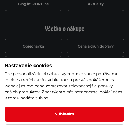
Blog inSPORTline
Aktuality
Všetko o nákupe
Objednávka
Cena a druh dopravy
Spôsob platby
Vernostný systém
Nastavenie cookies
Pre personalizáciu obsahu a vyhodnocovanie používame
cookies tretích strán, vďaka tomu pre vás dokážeme na
Montáž a servis
Reklamácie a záruka
webe aj mimo neho zobrazovať relevantnejšie ponuky
našich produktov. Zber týchto dát nezapneme, pokiaľ nám
k tomu nedáte súhlas.
Kariéra
Obchodné podmienky
Súhlasím