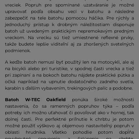
vreciek. Popruh pre spomínané uzatváranie je možné
upravovať podľa obsahu vecí v batohu a následne
zabezpečiť na tele batohu pomocou háčika. Pre rýchly a
jednoduchý prístup k drobným náležitostiam disponuje
batoh už uvedeným praktickým nepremokavým predným
vreckom. Na vrecku sú tiež umiestnené reflexné prvky,
takže budete lepšie viditeľní aj za zhoršených svetelných
podmienok.
A keďže batoh nemusí byť použitý len na motocykli, ale aj
na bicykli alebo pri turistike, v spodnej časti vrecka a tiež
pri zapínaní a na bokoch batohu nájdete praktické pútka a
očká napríklad na upnutie dodatočného zadného svetla,
karabín s ďalším vybavením, trekingových palíc a podobne.
Batoh W-TEC Oakfield
ponúka široké možnosti
nastavenia, čo sa ramenných popruhov týka – podľa
potreby ich možno uťahovať či povoľovať ako v hornej, tak
dolnej časti. Pre perfektné priľnutie k chrbtu je potom
možné použiť výškovo aj objemovo nastaviteľný popruh v
oblasti hrudníka. Všetko pohodlie potom dopĺňa
nevyhnutné spevnenie a čalúnenie na chrbte.