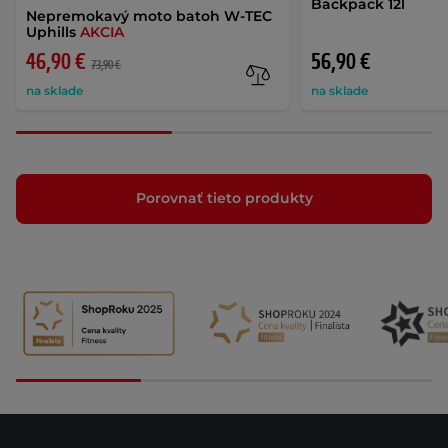
Backpack 12l
Nepremokavý moto batoh W-TEC
Uphills
AKCIA
46,90 €
56,90 €
73,90 €
na sklade
na sklade
Porovnať tieto produkty