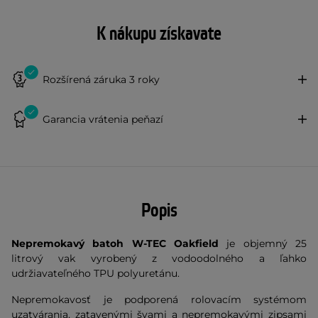
K nákupu získavate
Rozšírená záruka 3 roky
Garancia vrátenia peňazí
Popis
Nepremokavý batoh W-TEC Oakfield
je objemný 25
litrový vak vyrobený z vodoodolného a ľahko
udržiavateľného TPU polyuretánu.
Nepremokavosť je podporená rolovacím systémom
uzatvárania, zatavenými švami a nepremokavými zipsami