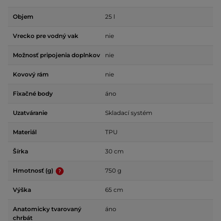
Objem
25 l
Vrecko pre vodný vak
nie
Možnosť pripojenia doplnkov
nie
Kovový rám
nie
Fixačné body
áno
Uzatváranie
Skladací systém
Materiál
TPU
Šírka
30 cm
Hmotnosť (g)
750 g
Výška
65 cm
Anatomicky tvarovaný
áno
chrbát