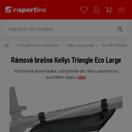
istika
Príslušenstvo na bicykel
Tašky na bicykel
IN: KE-21D034
Rámová brašna Kellys Triangle Eco Large
Vnútorná priehradka, uchytenie do rámu pomocou
suchého zipsu.
viac