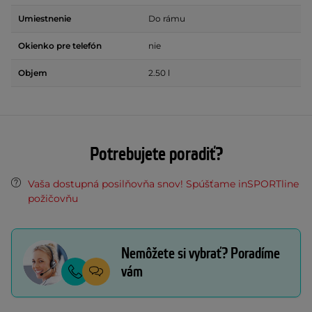
Umiestnenie
Do rámu
Okienko pre telefón
nie
Objem
2.50 l
Potrebujete poradiť?
Vaša dostupná posilňovňa snov! Spúšťame inSPORTline
požičovňu
Nemôžete si vybrať? Poradíme
vám