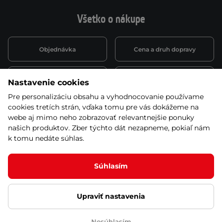
Všetko o nákupe
Objednávka
Cena a druh dopravy
Spôsob platby
Vernostný systém
Nastavenie cookies
Pre personalizáciu obsahu a vyhodnocovanie používame
cookies tretích strán, vďaka tomu pre vás dokážeme na
Montáž a servis
Reklamácie a záruka
webe aj mimo neho zobrazovať relevantnejšie ponuky
našich produktov. Zber týchto dát nezapneme, pokiaľ nám
k tomu nedáte súhlas.
Kariéra
Obchodné podmienky
Súhlasím
Upraviť nastavenia
© 2026 Stores inSPORTline SK, s.r.o. Všetky práva vyhradené
Ochrana osobných údajov
Nastavenie cookies
Nesúhlasím