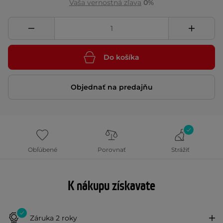
Vaša vernostná zľava
0%
Do košíka
Objednať na predajňu
Obľúbené
Porovnať
Strážiť
K nákupu získavate
Záruka 2 roky