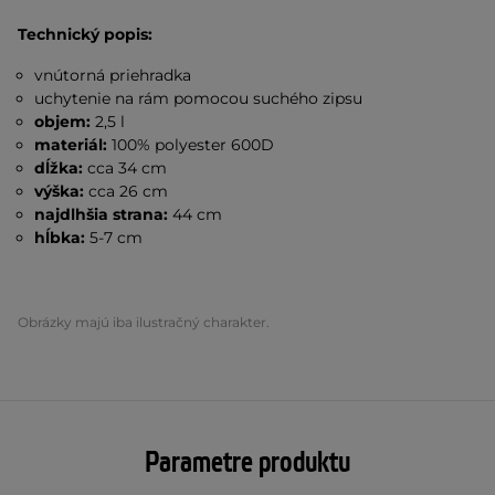
Technický popis:
vnútorná priehradka
uchytenie na rám pomocou suchého zipsu
objem:
2,5 l
materiál:
100% polyester 600D
dĺžka:
cca 34 cm
výška:
cca 26 cm
najdlhšia strana:
44 cm
hĺbka:
5-7 cm
Obrázky majú iba ilustračný charakter.
Parametre produktu