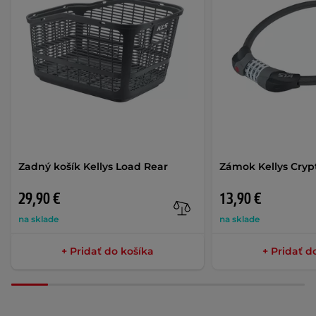
Zadný košík Kellys Load Rear
Zámok Kellys Cryp
29,90 €
13,90 €
na sklade
na sklade
+ Pridať do košíka
+ Pridať d