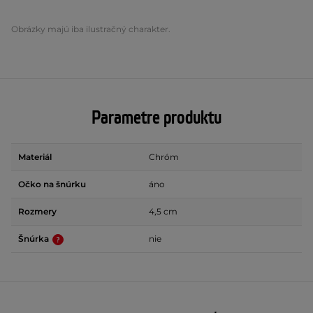
Obrázky majú iba ilustračný charakter.
Parametre produktu
Materiál
Chróm
Očko na šnúrku
áno
Rozmery
4,5 cm
Šnúrka
nie