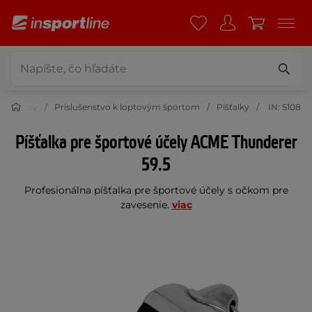
vé športy
Príslušenstvo k loptovým športom
Píšťalky
IN: S108
Píšťalka pre športové účely ACME Thunderer
59.5
Profesionálna píšťalka pre športové účely s očkom pre
zavesenie.
viac