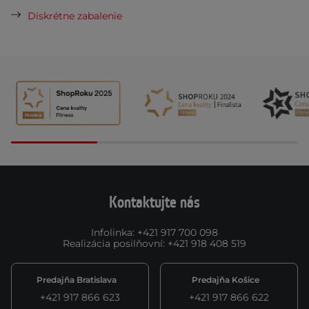
Diskrétne zabalenie
Kontaktujte nás
Infolinka
:
+421 917 700 098
Realizácia posilňovní
:
+421 918 408 519
Predajňa Bratislava
Predajňa Košice
+421 917 866 623
+421 917 866 622