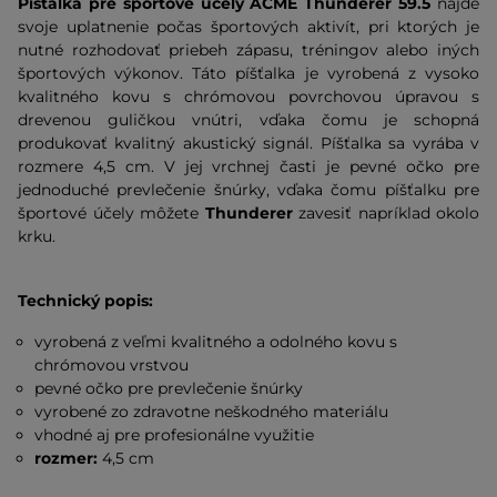
Píšťalka pre športové účely ACME Thunderer 59.5
nájde
svoje uplatnenie počas športových aktivít, pri ktorých je
nutné rozhodovať priebeh zápasu, tréningov alebo iných
športových výkonov. Táto píšťalka je vyrobená z vysoko
kvalitného kovu s chrómovou povrchovou úpravou s
drevenou guličkou vnútri, vďaka čomu je schopná
produkovať kvalitný akustický signál. Píšťalka sa vyrába v
rozmere 4,5 cm. V jej vrchnej časti je pevné očko pre
jednoduché prevlečenie šnúrky, vďaka čomu píšťalku pre
športové účely môžete
Thunderer
zavesiť napríklad okolo
krku.
Technický popis:
vyrobená z veľmi kvalitného a odolného kovu s
chrómovou vrstvou
pevné očko pre prevlečenie šnúrky
vyrobené zo zdravotne neškodného materiálu
vhodné aj pre profesionálne využitie
rozmer:
4,5 cm