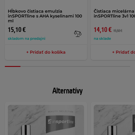
Hĺbkovo čistiaca emulzia
Čistiaca micelárn
inSPORTline s AHA kyselinami 100
inSPORTline 3v1 1
ml
15,10 €
14,10 €
15,50 €
skladom na predajni
na sklade
+ Pridať do košíka
+ Pridať d
Alternatívy