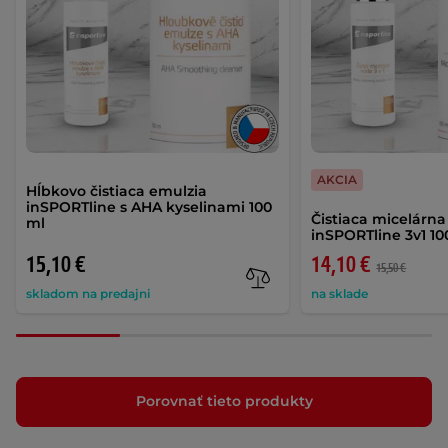
AKCIA
Hĺbkovo čistiaca emulzia
inSPORTline s AHA kyselinami 100
Čistiaca micelárn
ml
inSPORTline 3v1 1
15,10 €
14,10 €
15,50 €
skladom na predajni
na sklade
Porovnať tieto produkty