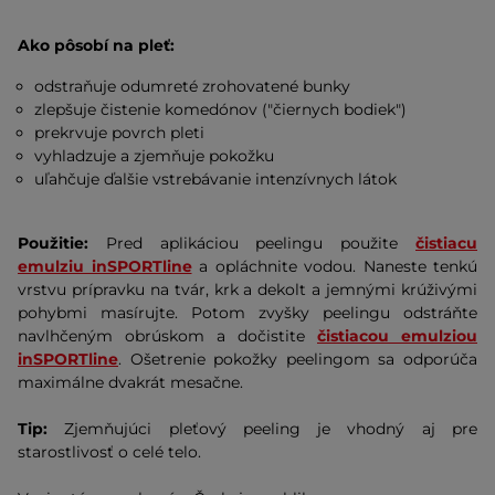
Ako pôsobí na pleť:
odstraňuje odumreté zrohovatené bunky
zlepšuje čistenie komedónov ("čiernych bodiek")
prekrvuje povrch pleti
vyhladzuje a zjemňuje pokožku
uľahčuje ďalšie vstrebávanie intenzívnych látok
Použitie:
Pred aplikáciou peelingu použite
čistiacu
emulziu inSPORTline
a opláchnite vodou. Naneste tenkú
vrstvu prípravku na tvár, krk a dekolt a jemnými krúživými
pohybmi masírujte. Potom zvyšky peelingu odstráňte
navlhčeným obrúskom a dočistite
čistiacou emulziou
inSPORTline
. Ošetrenie pokožky peelingom sa odporúča
maximálne dvakrát mesačne.
Tip:
Zjemňujúci pleťový peeling je vhodný aj pre
starostlivosť o celé telo.