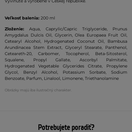
Vyvinuté a vyrobené v Českej republike.
Veľkosť balenia:
200 ml
Zloženie:
Aqua, Caprylic/Capric Triglyceride, Prunus
Amygdalus Dulcis Oil, Glycerin, Olea Europaea Fruit Oil,
Cetearyl Alcohol, Hydrogenated Coconut Oil, Bambusa
Arundinacea Stem Extract, Glyceryl Stearate, Panthenol,
Ceteareth-20, Carbomer, Tocopherol, Beta-Sitosterol,
Squalene, Propyl Gallate, Ascorbyl Palmitate,
Hydrogenated Vegetable Glycerides Citrate, Propylene
Glycol, Benzyl Alcohol, Potassium Sorbate, Sodium
Benzoate, Parfum, Linalool, Limonene, Triethanolamine
Obrázky majú iba ilustračný charakter.
Potrebujete poradiť?