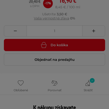
16,90 €
20,40 €
-17%
s DPH
8,45 € / 100 ml
Ušetríte
3,50 €
Vaša vernostná zľava
0%
Do košíka
Objednať na predajňu
Obľúbené
Porovnať
Strážiť
K nákupu získavate