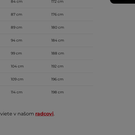
84 cm
172 cm
87 cm
176 cm
89 cm
180 cm
94 cm
184 cm
99 cm
188 cm
104 cm
192 cm
109 cm
196 cm
114 cm
198 cm
ozviete v našom
radcovi
.