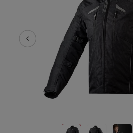
Predchádzajúce