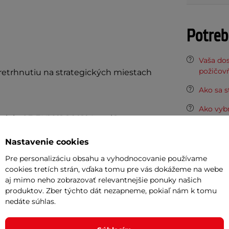
Potreb
Vaša do
požičov
retrhnutiu na strategických miestach
Ako sa s
Ako vyb
kácia CE EN1621-1:2012 Level 1
ystémom - 2 možné polohy chráničov
Odpor
Nastavenie cookies
Pre personalizáciu obsahu a vyhodnocovanie používame
cookies tretích strán, vďaka tomu pre vás dokážeme na webe
Cashbac
aj mimo neho zobrazovať relevantnejšie ponuky našich
ďalší ná
produktov. Zber týchto dát nezapneme, pokiaľ nám k tomu
 a za zhoršených svetelných
Posuňte 
nedáte súhlas.
inSPORT
v na rukávoch, bokoch a chrbte