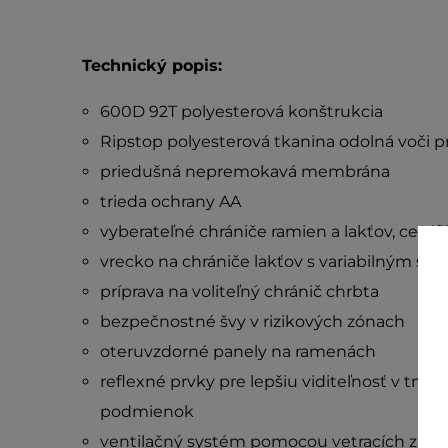
Technický popis:
600D 92T polyesterová konštrukcia
Ripstop polyesterová tkanina odolná voči p
priedušná nepremokavá membrána
trieda ochrany AA
vyberateľné chrániče ramien a lakťov, certifi
vrecko na chrániče lakťov s variabilným s
príprava na voliteľný chránič chrbta
bezpečnostné švy v rizikových zónach
oteruvzdorné panely na ramenách
reflexné prvky pre lepšiu viditeľnosť v tme
podmienok
ventilačný systém pomocou vetracích zipso