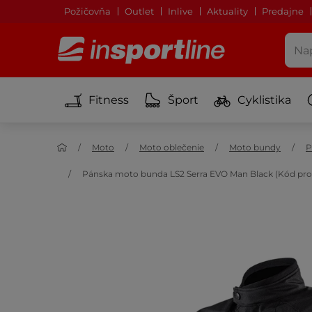
Požičovňa
Outlet
Inlive
Aktuality
Predajne
Fitness
Šport
Cyklistika
Moto
Moto oblečenie
Moto bundy
P
Pánska moto bunda LS2 Serra EVO Man Black (Kód prod