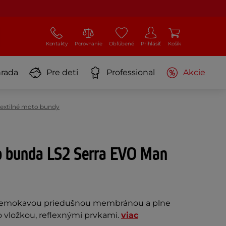
Kontakty
Porovnanie
Obľúbené
Prihlásiť
Košík
rada
Pre deti
Professional
Akcie
textilné moto bundy
 bunda LS2 Serra EVO Man
remokavou priedušnou membránou a plne
 vložkou, reflexnými prvkami.
viac