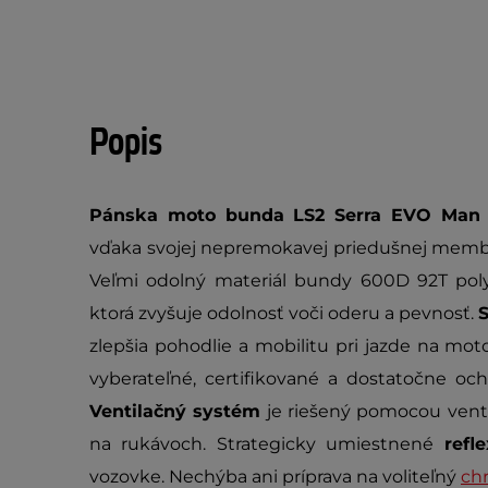
Popis
Pánska moto bunda LS2 Serra EVO Man 
vďaka svojej nepremokavej priedušnej membr
Veľmi odolný materiál bundy 600D 92T pol
ktorá zvyšuje odolnosť voči oderu a pevnosť.
S
zlepšia pohodlie a mobilitu pri jazde na mot
vyberateľné, certifikované a dostatočne oc
Ventilačný systém
je riešený pomocou venti
na rukávoch. Strategicky umiestnené
refl
vozovke. Nechýba ani príprava na voliteľný
chr