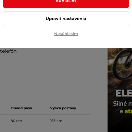
Diskrétn
Súhlasím
Upraviť nastavenia
Nesúhlasím
telefón
Obvod pásu
Výška postavy
80 cm
168 cm