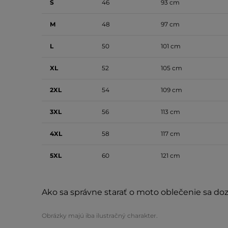
S
46
93 cm
M
48
97 cm
L
50
101 cm
XL
52
105 cm
2XL
54
109 cm
3XL
56
113 cm
4XL
58
117 cm
5XL
60
121 cm
Ako sa správne starať o moto oblečenie sa d
Obrázky majú iba ilustračný charakter.