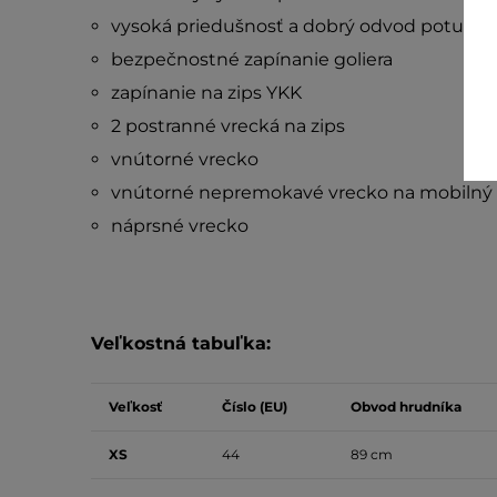
vysoká priedušnosť a dobrý odvod potu
bezpečnostné zapínanie goliera
zapínanie na zips YKK
2 postranné vrecká na zips
vnútorné vrecko
vnútorné nepremokavé vrecko na mobilný 
náprsné vrecko
Veľkostná tabuľka:
Veľkosť
Číslo (EU)
Obvod hrudníka
XS
44
89 cm