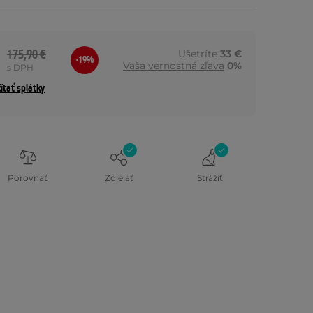
175,90 €
Ušetríte
33 €
-19%
Vaša vernostná zľava
0%
s DPH
ítať splátky
Porovnať
Zdielať
Strážiť