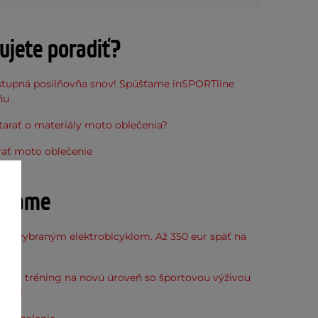
ujete poradiť?
stupná posilňovňa snov! Spúšťame inSPORTline
ňu
tarať o materiály moto oblečenia?
rať moto oblečenie
účame
k k vybraným elektrobicyklom. Až 350 eur späť na
kup.
svoj tréning na novú úroveň so športovou výživou
line!