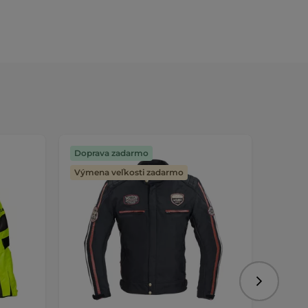
Doprava zadarmo
Dopra
Výmena veľkosti zadarmo
Výmen
Nasledujú