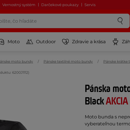
Vernostný systém
Darčekové poukazy
Servis
Moto
Outdoor
Zdravie a krása
Záh
ánske moto bundy
Pánske textilné moto bundy
Pánske krátke 
uktu: 6200J1112)
Pánska moto
Black
AKCIA
Moto bunda s nep
vyberateľnou termo