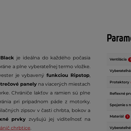
Parame
Black
je ideálna do každého počasia
Ventilácia
áne a plne vyberateľnej termo vložke.
Vyberateľná
yester je vybavený
funkciou Ripstop
,
Protektory
trečové panely
na viacerých miestach
orke. Chrániče lakťov a ramien sú plne
Reflexné p
hránia pri prípadnom páde z motorky.
Spojenie s 
lačných zipsov v časti chrbta, bokov a
Materiál
exné prvky
zvyšujú jej viditeľnosť na
ánič chrbtice
.
Vyberateľné