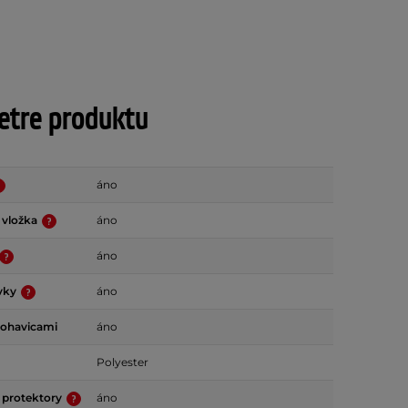
tre produktu
áno
 vložka
áno
áno
rvky
áno
nohavicami
áno
Polyester
 protektory
áno