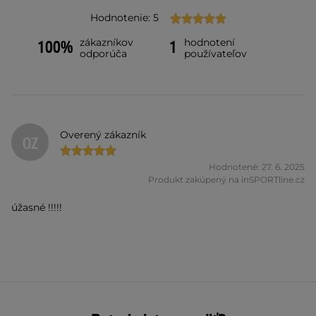
Hodnotenie: 5
zákazníkov
hodnotení
100%
1
odporúča
používateľov
Overený zákazník
OZ
Hodnotené: 27. 6. 2025
Produkt zakúpený na inSPORTline.cz
úžasné !!!!!