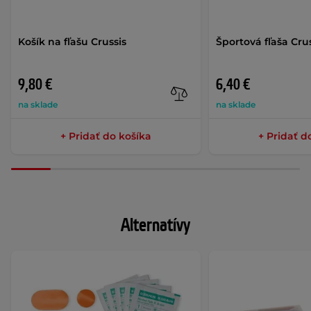
Košík na fľašu Crussis
Športová fľaša Cruss
9,80 €
6,40 €
na sklade
na sklade
+ Pridať do košíka
+ Pridať d
Alternatívy