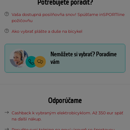
Potrebujete poradiť?
Vaša dostupná posilňovňa snov! Spúšťame inSPORTline
požičovňu
Ako vybrať plášte a duše na bicykel
Nemôžete si vybrať? Poradíme
vám
Odporúčame
Cashback k vybraným elektrobicyklom. Až 350 eur späť
na ďalší nákup.
Posuňte svoj tréning na novú úroveň so športovou