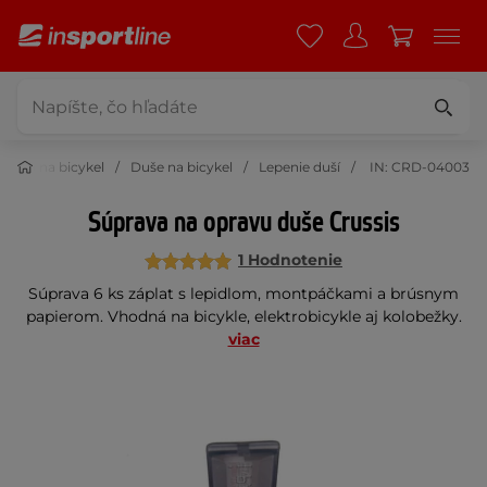
nstvo na bicykel
Duše na bicykel
Lepenie duší
IN: CRD-04003
Súprava na opravu duše Crussis
1 Hodnotenie
Súprava 6 ks záplat s lepidlom, montpáčkami a brúsnym
papierom. Vhodná na bicykle, elektrobicykle aj kolobežky.
viac