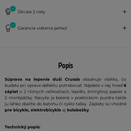
Záruka 2 roky
Garancia vrátenia peňazí
Popis
Súprava na lepenie duší Crussis
obsahuje všetko, čo
budete pri oprave defektu potrebovať. Nájdete v nej hneď
6
záplat
o 2 rôznych veľkostiach, lepidlo, šmirgľový papier a
2 montpáčky. Navyše je balená v praktickom puzdre takže
ju ľahko zbalíte do batohu či cyklo tašky. Záplaty sú vhodné
pre bicykle, elektrobicykle
aj
kolobežky
.
Technický popis: