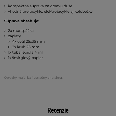
kompaktná súprava na opravu duše
vhodná pre bicykle, elektrobicykle aj kolobežky
Súprava obsahuje:
2x montpáčka
záplaty
4x ovál 25x35 mm
2x kruh 25 mm
1x tuba lepidla 4 ml
1x šmirgľový papier
Obrázky majú iba ilustračný charakter.
Recenzie