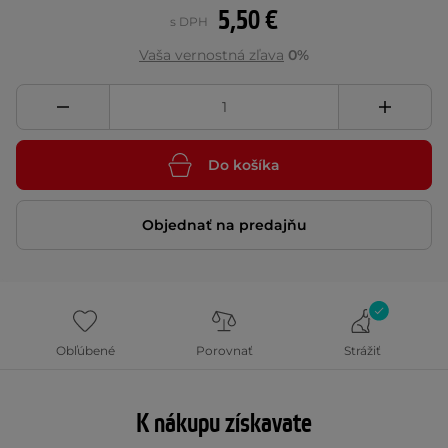
5,50 €
s DPH
Vaša vernostná zľava
0%
Do košíka
Objednať na predajňu
Obľúbené
Porovnať
Strážiť
K nákupu získavate