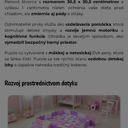
Penové štvorce s
rozmerom 30,5 x 30,5 centimetrov
a
výškou 1 centimetra nielen ochránia vaše dieťa pred
chladom, ale
zmiernia aj pády
a otlaky.
Odnímateľné prvky slúžia ako
vzdelávacia pomôcka
, ktorá
stimuluje detské zmysly a
rozvíja jemnú motoriku
a
kognitívne funkcie
. Ohrádka je skvelým spôsobom, ako
vymedziť bezpečný herný priestor
.
Puzzle sú vytvorené z
mäkkej a netoxickej
EVA peny, ktorá
sa ľahko čistí. Puzzle sa tak rýchlo stanú
ozdobou detskej
izby
a úspešne nahradia tradičný koberec.
Rozvoj prostredníctvom dotyku