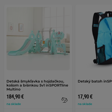
Detská šmykľavka s hojdačkou,
Detský batoh inSP
košom a bránkou 5v1 inSPORTline
Multino
184,90 €
17,90 €
na sklade
na sklade