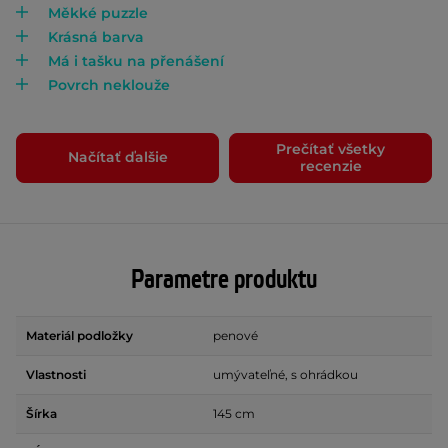
Měkké puzzle
Krásná barva
Má i tašku na přenášení
Povrch neklouže
Prečítať všetky
Načítať ďalšie
recenzie
Parametre produktu
Materiál podložky
penové
Vlastnosti
umývateľné, s ohrádkou
Šírka
145 cm