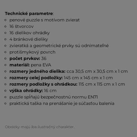
Technické parametre
:
penové puzzle s motívom zvierat
16 štvorcov
16 dielikov ohrádky
4 bránkové dieliky
zvieratká a geometrické prvky sú odnímateľné
protišmykový povrch
počet prvkov:
36
materiál:
pena EVA
rozmery jedného dielika:
cca 30,5 cm x 30,5 cm x 1 cm
rozmery celej podložky:
145 cm x 145 cm x 1 cm
rozmery podložky s ohrádkou:
115 cm x 115 cm x 1 cm
výška ohrádky:
16 cm
puzzle spĺňajú bezpečnostnú normu EN71
praktická taška na prenášanie je súčasťou balenia
Obrázky majú iba ilustračný charakter.