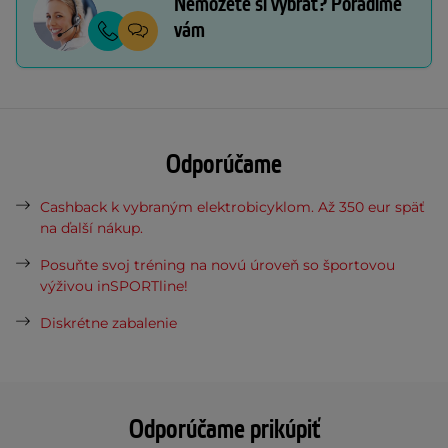
Nemôžete si vybrať? Poradíme
vám
Odporúčame
Cashback k vybraným elektrobicyklom. Až 350 eur späť
na ďalší nákup.
Posuňte svoj tréning na novú úroveň so športovou
výživou inSPORTline!
Diskrétne zabalenie
Odporúčame prikúpiť