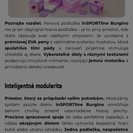
Poznajte rozdiel.
Penová podložka
inSPORTline Burgino
nie je len obyčajná hracia podložka – je to prvý priestor, kde
dieťa objavuje svet všetkými zmyslami. Je vyrobená z
prémiovej EVA peny
s optimálne zvolenou hustotou, ktorá
spoľahlivo tlmí pády
a zároveň príjemne stimuluje
chodidlá aj dlane.
Vyberateľné diely s rôznymi textúrami
podporujú zmyslové vnímanie, rozvíjajú
jemnú motoriku
a
prirodzenú detskú zvedavosť.
Inteligentná modularita
Priestor, ktorý sa prispôsobí vašim potrebám.
Modulárny
systém puzzle dielov
inSPORTline Burgino
umožňuje
behom chvíľky zmeniť usporiadanie hracej plochy.
Precízne spracované spoje
do seba perfektne zapadajú a
vďaka
okrajovým dielom
ľahko vytvoríte bezpečný hrací
kútik alebo útulnú ohrádku.
Jedna podložka, nespočetne