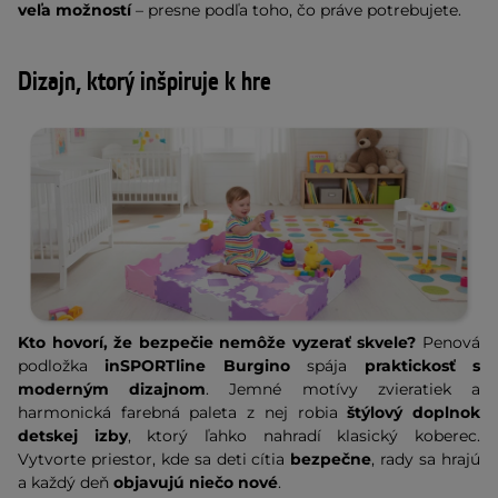
veľa možností
– presne podľa toho, čo práve potrebujete.
Dizajn, ktorý inšpiruje k hre
Kto hovorí, že bezpečie nemôže vyzerať skvele?
Penová
podložka
inSPORTline Burgino
spája
praktickosť s
moderným dizajnom
. Jemné motívy zvieratiek a
harmonická farebná paleta z nej robia
štýlový doplnok
detskej izby
, ktorý ľahko nahradí klasický koberec.
Vytvorte priestor, kde sa deti cítia
bezpečne
, rady sa hrajú
a každý deň
objavujú niečo nové
.