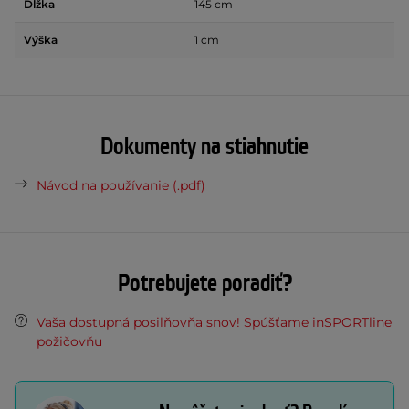
Dĺžka
145 cm
Výška
1 cm
Dokumenty na stiahnutie
Návod na používanie (.pdf)
Potrebujete poradiť?
Vaša dostupná posilňovňa snov! Spúšťame inSPORTline
požičovňu