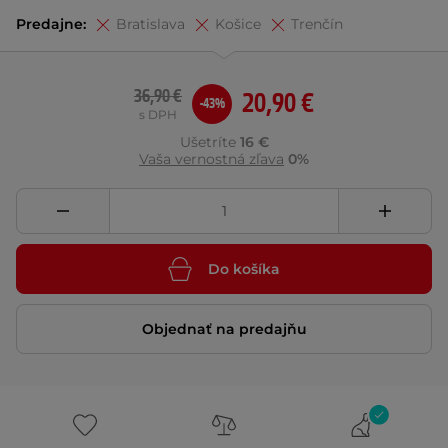
Predajne:
Bratislava
Košice
Trenčín
36,90 €
20,90 €
-43%
s DPH
Ušetríte
16 €
Vaša vernostná zľava
0%
Do košíka
Objednať na predajňu