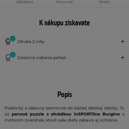
Obľúbené
Porovnať
Strážiť
K nákupu získavate
Záruka 2 roky
Garancia vrátenia peňazí
Popis
Praktický a zábavný pomocník do každej detskej izbičky. To
sú
p
enové puzzle s ohrádkou inSPORTline Burgino
s
motívom zvieratiek, ktoré vaše dieťa zabavia aj ochránia.