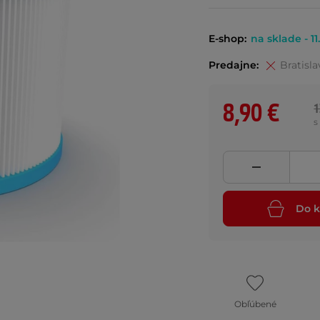
E-shop:
na sklade - 11
Predajne:
Bratisla
8,90 €
1
s
Do k
Obľúbené