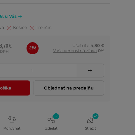
.8. u Vás
va
Košice
Trenčín
3,70 €
Ušetríte
4,80 €
-35%
Vaša vernostná zľava
0%
 DPH
ošíka
Objednať na predajňu
Porovnať
Zdielať
Strážiť