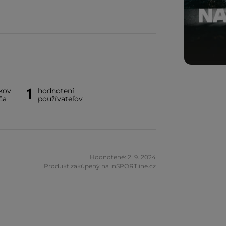
1
kov
hodnotení
ča
používateľov
Hodnotené: 2. 9. 2024
Produkt zakúpený na inSPORTline.cz