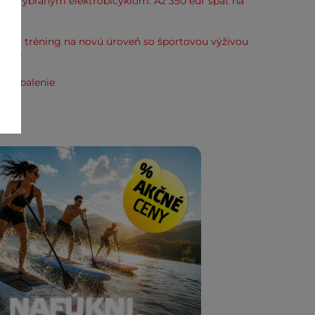
k k vybraným elektrobicyklom. Až 350 eur späť na
kup.
svoj tréning na novú úroveň so športovou výživou
line!
e zabalenie