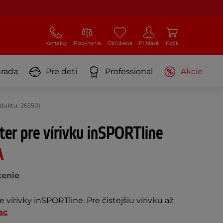
Kontakty
Porovnanie
Obľúbené
Prihlásiť
Košík
rada
Pre deti
Professional
Akcie
oduktu: 26550)
lter pre vírivku inSPORTline
A
tenie
e vírivky inSPORTline. Pre čistejšiu vírivku až
ac