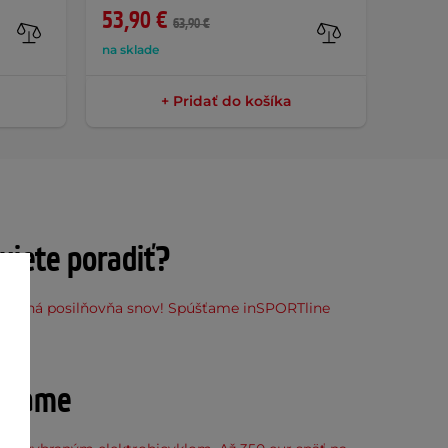
53,90 €
63,90 €
na sklade
+ Pridať do košíka
ujete poradiť?
stupná posilňovňa snov! Spúšťame inSPORTline
ňu
účame