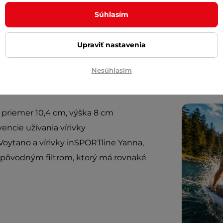
Cashbac
ďalší ná
Súhlasím
Posuňte 
inSPORT
Upraviť nastavenia
Diskrétn
Nesúhlasím
 priemer 10,4 cm, výška 8 cm
vencie užívania vírivky
Voytano a vírivky inSPORTline Yanna,
s pôvodným filtrom, ktorý má rovnaké