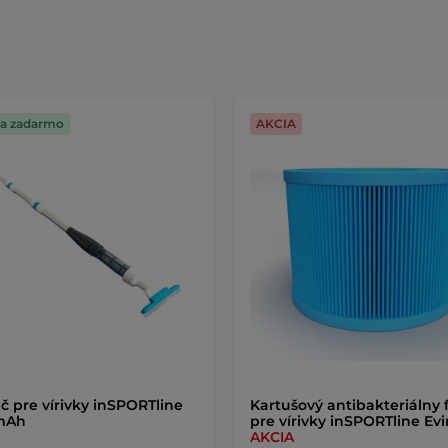
a zadarmo
AKCIA
č pre vírivky inSPORTline
Kartušový antibakteriálny f
mAh
pre vírivky inSPORTline Ev
AKCIA