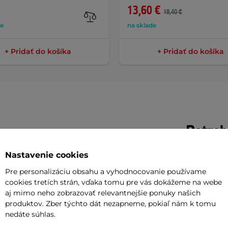
13,60 €
18,40 €
de
na sklade
+ Pridať do košíka
+ Pridať do košíka
Potreb
Nastavenie cookies
Vaša do
ie
a bez zbytočnej námahy?
Kartušový
požičov
Pre personalizáciu obsahu a vyhodnocovanie používame
 krištáľovo čistú až
počas 4 týždňov
.
cookies tretích strán, vďaka tomu pre vás dokážeme na webe
aj mimo neho zobrazovať relevantnejšie ponuky našich
Odpor
produktov. Zber týchto dát nezapneme, pokiaľ nám k tomu
stočky nečistôt a mastnoty
pomocou
nedáte súhlas.
lter tiež
ľahko čistí
, čo predlžuje jeho