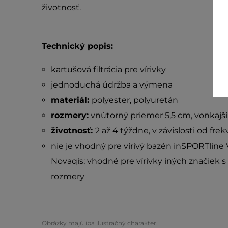
životnosť.
Technický popis:
kartušová filtrácia pre vírivky
jednoduchá údržba a výmena
materiál:
polyester, polyuretán
rozmery:
vnútorný priemer 5,5 cm, vonkajší
životnosť:
2 až 4 týždne, v závislosti od frek
nie je vhodný pre vírivý bazén inSPORTline 
Novaqis; vhodné pre vírivky iných značiek 
rozmery
Obrázky majú iba ilustračný charakter.