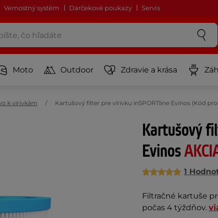
Vernostný systém
Darčekové poukazy
Servis
Moto
Outdoor
Zdravie a krása
Záh
vo k vírivkám
Kartušový filter pre vírivku inSPORTline Evinos (Kód pr
Kartušový fi
Evinos
AKCI
1 Hodno
Filtračné kartuše pr
počas 4 týždňov.
vi