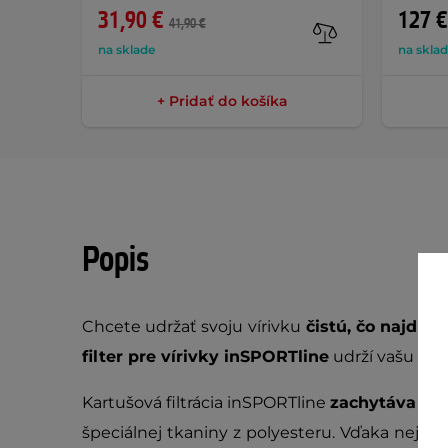
31,90 €
127 €
41,90 €
na sklade
na skla
+ Pridať do košíka
Popis
Chcete udržať svoju vírivku
čistú, čo najdlhš
filter pre vírivky inSPORTline
udrží vašu vodu
Kartušová filtrácia inSPORTline
zachytáva čia
špeciálnej tkaniny z polyesteru. Vďaka nej sa fi