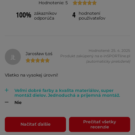
Hodnotenie: 5
zákazníkov
hodnotení
100%
4
odporúča
používateľov
Hodnotené: 25. 4. 2025
Jarosław Łoś
JŁ
Produkt zakúpený na e-inSPORTline.pl
(automaticky preložené)
Všetko na vysokej úrovni!
Veľmi dobré farby a kvalita materiálov, super
montáž dielov. Jednoduchá a príjemná montáž.
Nie
Prečítať všetky
Načítať ďalšie
recenzie