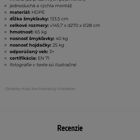
jednoduchá a rýchla montáž
materiál:
HDPE
dĺžka šmykľavky:
133,5 cm
celkové rozmery:
v145,7 x d270 x š128 cm
hmotnosť:
65 kg
nosnosť šmykľavky:
40 kg
nosnosť hojdačky:
25 kg
odporúčaný vek:
3+
certifikácia:
EN 71
fotografie v texte sú ilustračné
Obrázky majú iba ilustračný charakter.
Recenzie