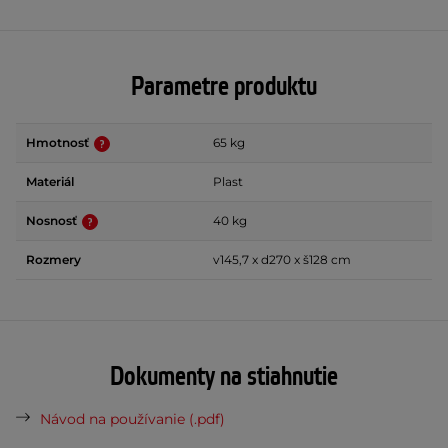
Parametre produktu
Hmotnosť
65 kg
Materiál
Plast
Nosnosť
40 kg
Rozmery
v145,7 x d270 x š128 cm
Dokumenty na stiahnutie
Návod na používanie (.pdf)