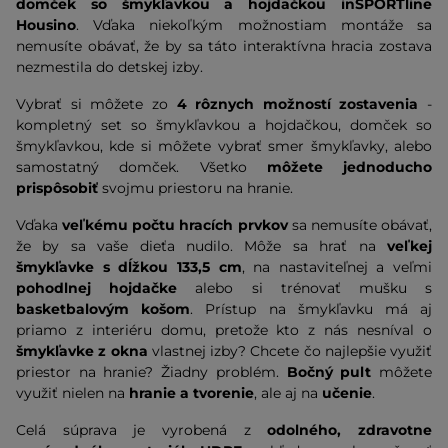
domček so šmykľavkou a hojdačkou inSPORTline
Housino
. Vďaka niekoľkým možnostiam montáže sa
nemusíte obávať, že by sa táto interaktívna hracia zostava
nezmestila do detskej izby.
Vybrať si môžete zo
4 rôznych možností zostavenia
-
kompletný set so šmykľavkou a hojdačkou, domček so
šmykľavkou, kde si môžete vybrať smer šmykľavky, alebo
samostatný domček. Všetko
môžete jednoducho
prispôsobiť
svojmu priestoru na hranie.
Vďaka
veľkému počtu hracích prvkov
sa nemusíte obávať,
že by sa vaše dieťa nudilo. Môže sa hrať na
veľkej
šmykľavke s dĺžkou 133,5 cm
, na nastaviteľnej a veľmi
pohodlnej hojdačke
alebo si trénovať mušku s
basketbalovým košom
. Prístup na šmykľavku má aj
priamo z interiéru domu, pretože kto z nás nesníval o
šmykľavke z okna
vlastnej izby? Chcete čo najlepšie využiť
priestor na hranie? Žiadny problém.
Bočný pult
môžete
využiť nielen na
hranie a tvorenie
, ale aj na
učenie
.
Celá súprava je vyrobená z
odolného, zdravotne