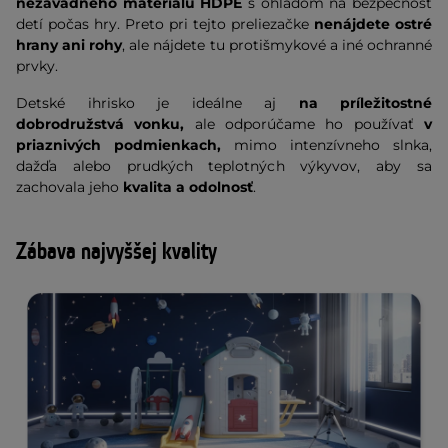
nezávadného materiálu HDPE
s ohľadom na bezpečnosť
detí počas hry. Preto pri tejto preliezačke
nenájdete ostré
hrany ani rohy
, ale nájdete tu protišmykové a iné ochranné
prvky.
Detské ihrisko je ideálne aj
na príležitostné
dobrodružstvá vonku,
ale odporúčame ho používať
v
priaznivých podmienkach,
mimo intenzívneho slnka,
dažďa alebo prudkých teplotných výkyvov, aby sa
zachovala jeho
kvalita a odolnosť
.
Zábava najvyššej kvality