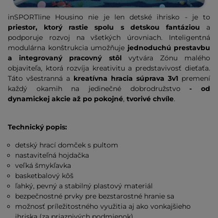
inSPORTline Housino nie je len detské ihrisko - je to
priestor, ktorý rastie spolu s detskou fantáziou
a
podporuje rozvoj na všetkých úrovniach. Inteligentná
modulárna konštrukcia umožňuje
jednoduchú prestavbu
a integrovaný pracovný stôl
vytvára Zónu malého
objaviteľa, ktorá rozvíja kreativitu a predstavivosť dieťaťa.
Táto všestranná a
kreatívna hracia súprava 3v1
premení
každý okamih na jedinečné dobrodružstvo
- od
dynamickej akcie až po pokojné
,
tvorivé
chvíle
.
Technický popis:
detský hrací domček s pultom
nastaviteľná hojdačka
veľká šmykľavka
basketbalový kôš
ľahký, pevný a stabilný plastový materiál
bezpečnostné prvky pre bezstarostné hranie sa
možnosť príležitostného využitia aj ako vonkajšieho
ihriska (za priaznivých podmienok)