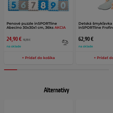
Penové puzzle inSPORTline
Detská šmykľavka 
Abecino 30x30x1 cm, 36ks
AKCIA
inSPORTline Frofi
24,90 €
62,90 €
46,90 €
na sklade
na sklade
+ Pridať do košíka
+ Pridať d
Alternatívy