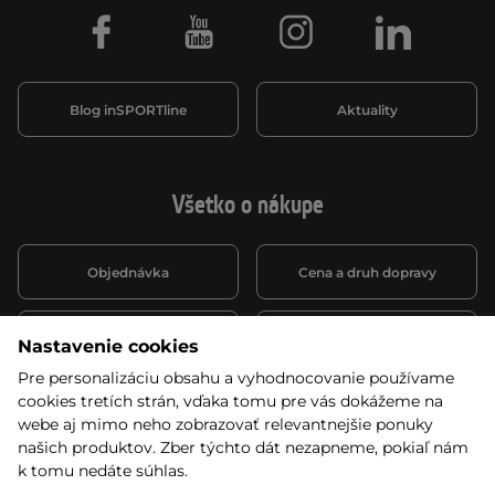
Facebook
Youtube
Instagram
LinkedIn
Blog inSPORTline
Aktuality
Všetko o nákupe
Objednávka
Cena a druh dopravy
Spôsob platby
Vernostný systém
Nastavenie cookies
Pre personalizáciu obsahu a vyhodnocovanie používame
cookies tretích strán, vďaka tomu pre vás dokážeme na
Montáž a servis
Reklamácie a záruka
webe aj mimo neho zobrazovať relevantnejšie ponuky
našich produktov. Zber týchto dát nezapneme, pokiaľ nám
k tomu nedáte súhlas.
Kariéra
Obchodné podmienky