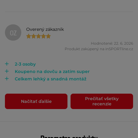
Overený zákazník
OZ
Hodnotené: 22. 6. 2026
Produkt zakúpený na inSPORTline.cz
2-3 osoby
Koupeno na dovču a zatím super
Celkem lehký a snadná montáž
Prečítať všetky
Načítať ďalšie
recenzie