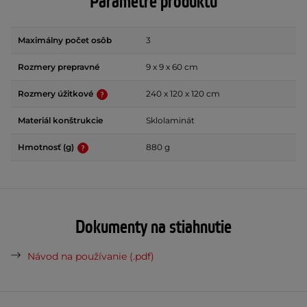
Parametre produktu
Maximálny počet osôb
3
Rozmery prepravné
9 x 9 x 60 cm
Rozmery úžitkové
240 x 120 x 120 cm
Materiál konštrukcie
Sklolaminát
Hmotnosť (g)
880 g
Dokumenty na stiahnutie
Návod na používanie (.pdf)