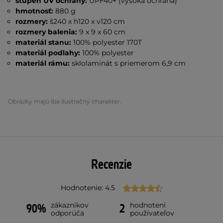
stupeň UV ochrany:
UPF40+ (vysoká ochrana)
hmotnosť:
880 g
rozmery:
š240 x h120 x v120 cm
rozmery balenia:
9 x 9 x 60 cm
materiál stanu:
100% polyester 170T
materiál podlahy:
100% polyester
materiál rámu:
sklolaminát s priemerom 6,9 cm
Obrázky majú iba ilustračný charakter.
Recenzie
Hodnotenie: 4.5
zákazníkov
hodnotení
90%
2
odporúča
používateľov