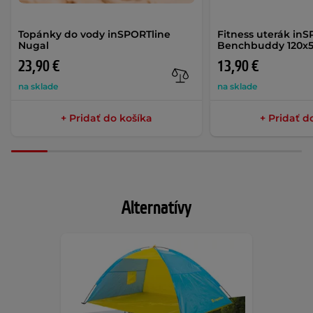
Topánky do vody inSPORTline
Fitness uterák in
Nugal
Benchbuddy 120x
23,90 €
13,90 €
na sklade
na sklade
+ Pridať do košíka
+ Pridať d
Alternatívy