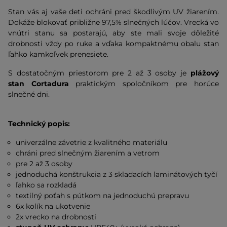
Stan vás aj vaše deti ochráni pred škodlivým UV žiarením.
Dokáže blokovať približne 97,5% slnečných lúčov. Vrecká vo
vnútri stanu sa postarajú, aby ste mali svoje dôležité
drobnosti vždy po ruke a vďaka kompaktnému obalu stan
ľahko kamkoľvek prenesiete.
S dostatočným priestorom pre 2 až 3 osoby je
plážový
stan Cortadura
praktickým spoločníkom pre horúce
slnečné dni.
Technický popis:
univerzálne závetrie z kvalitného materiálu
chráni pred slnečným žiarením a vetrom
pre 2 až 3 osoby
jednoduchá konštrukcia z 3 skladacích laminátových tyčí
ľahko sa rozkladá
textilný poťah s pútkom na jednoduchú prepravu
6x kolík na ukotvenie
2x vrecko na drobnosti