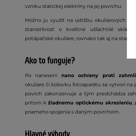
vzniku statickej elektriny na jej povrchu
.
Možno ju využiť na údržbu okuliarových ski
starostlivosť o kvalitné ušľachtilé sklá, 
potápačské okuliare, rovnako tak aj na starost
Ako to funguje?
Po nanesení
nano ochrany proti zahml
okuliare či šošovku fotoaparátu sa vytvorí na 
povrch zakonzervuje a tým predchádza zah
pritom k
žiadnemu optickému skresleniu
,
priameho spojenia s daným povrchom.
Hlavné výhody