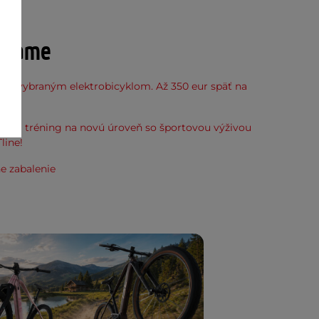
ňu
účame
k k vybraným elektrobicyklom. Až 350 eur späť na
kup.
svoj tréning na novú úroveň so športovou výživou
line!
e zabalenie