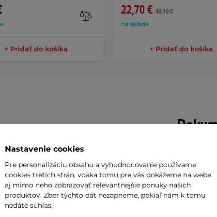
€
22,70 €
40,10 €
de
na sklade
+ Pridať do košíka
+ Pridať do košíka
Dokume
Nastavenie cookies
Návod na
e
Pre personalizáciu obsahu a vyhodnocovanie používame
cookies tretích strán, vďaka tomu pre vás dokážeme na webe
Potreb
y nepočul o nanotechnológii. Tá stále
aj mimo neho zobrazovať relevantnejšie ponuky našich
produktov. Zber týchto dát nezapneme, pokiaľ nám k tomu
lu a tentoraz môže zlepšiť aj váš bežný
nedáte súhlas.
Vaša do
a zahmlievaniu okuliarovej šošovky a