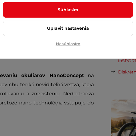
požičov
Súhlasím
Odpor
el
z umelej hmoty alebo zo skla
, na
Upraviť nastavenia
o športové, lyžiarske, slnečné alebo
Cashbac
livosť o
rôzne druhy objektívov
.
ďalší ná
Nesúhlasím
Posuňte 
inSPORT
Diskrétn
ievaniu okuliarov NanoConcept
na
povrchu tenká neviditeľná vrstva, ktorá
mlievaniu a znečisteniu. Nedochádza
 pretože nano technológia vstupuje do