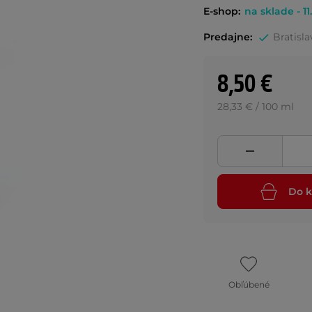
E-shop:
na sklade - 11
Predajne:
Bratisla
8,50 €
28,33 € / 100 ml
Do k
Obľúbené