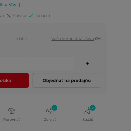
.8. u Vás
va
Košice
Trenčín
Vaša vernostná zľava
0%
s DPH
ošíka
Objednať na predajňu
Porovnať
Zdielať
Strážiť