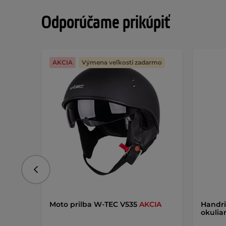
Odporúčame prikúpiť
AKCIA
Výmena veľkosti zadarmo
Predchádzajúce
Moto prilba W-TEC V535
AKCIA
Handri
okulia