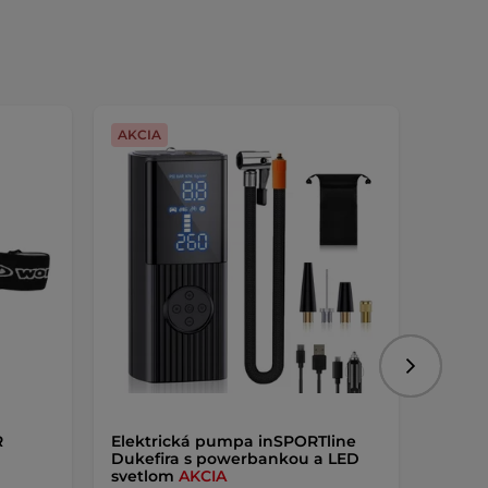
AKCIA
Dopra
Nasledujú
R
Elektrická pumpa inSPORTline
Outdo
Dukefira s powerbankou a LED
inSPO
svetlom
AKCIA