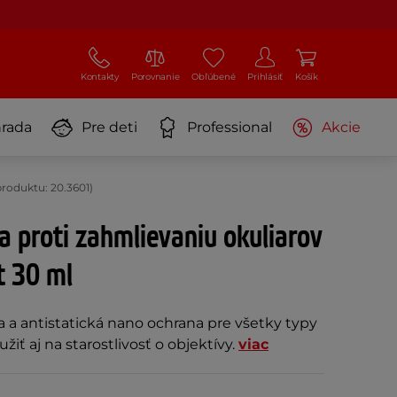
Kontakty
Porovnanie
Obľúbené
Prihlásiť
Košík
rada
Pre deti
Professional
Akcie
roduktu: 20.3601)
 proti zahmlievaniu okuliarov
 30 ml
 a antistatická nano ochrana pre všetky typy
žiť aj na starostlivosť o objektívy.
viac