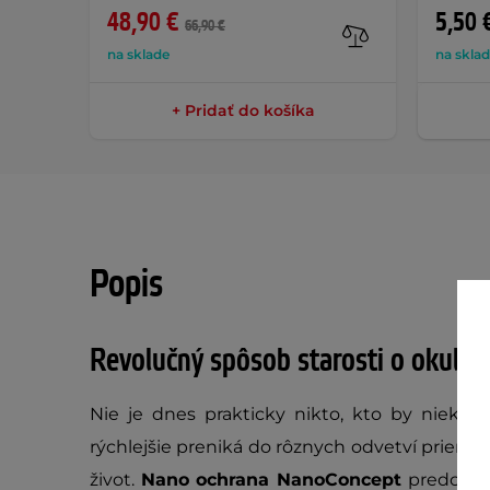
48,90 €
5,50 
66,90 €
na sklade
na skla
+ Pridať do košíka
Popis
Revolučný spôsob starosti o okuliar
Nie je dnes prakticky nikto, kto by nieked
rýchlejšie preniká do rôznych odvetví priemys
život.
Nano ochrana NanoConcept
predchádz