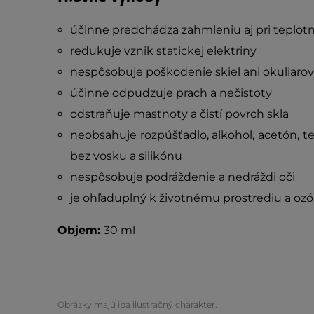
účinne predchádza zahmleniu aj pri teplot
r
edukuje vznik statickej elektriny
n
espôsobuje poškodenie skiel ani okuliaro
ú
činne odpudzuje prach a nečistoty
odstraňuje mastnoty a čistí povrch skla
n
eobsahuje rozpúšťadlo, alkohol, acetón, tet
bez vosku a silikónu
n
espôsobuje podráždenie a nedráždi oči
j
e ohľaduplný k životnému prostrediu a ozó
Objem:
30 ml
Obrázky majú iba ilustračný charakter.