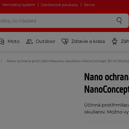
Vernostný systém
Darčekové poukazy
Servis
Moto
Outdoor
Zdravie a krása
Záh
Nano ochrana proti zahmlievaniu okuliarov NanoConcept 30 ml (Kód p
Nano ochrana
NanoConcept
Účinná protihmliaca
okuliarov. Možno vyu