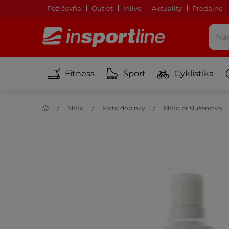
Požičovňa
Outlet
Inlive
Aktuality
Predajne
Fitness
Šport
Cyklistika
Moto
Moto doplnky
Moto príslušenstvo