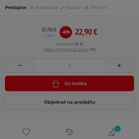
Predajne:
Bratislava
Košice
Trenčín
37,90 €
22,90 €
-40%
s DPH
Ušetríte
15 €
Vaša vernostná zľava
0%
Do košíka
Objednať na predajňu