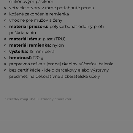
silikónovým pásikom
vetracie otvory v ráme potiahnuté penou
kožené zakončenie remienka
vhodné pre mužov a ženy
materiál priezoru:
polykarbonát odolný proti
poškriabaniu
materiál rámu:
plast (TPU)
materiál remienka:
nylon
výstelka:
15 mm pena
hmotnosť:
120 g
prepravná taška z jemnej tkaniny súčasťou balenia
bez certifikácie - ide o darčekový alebo výstavný
predmet, na dekoratívne a zberateľské účely
Obrázky majú iba ilustračný charakter.