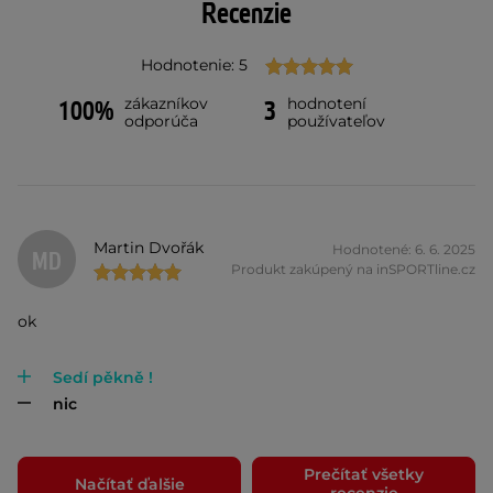
Recenzie
Hodnotenie: 5
zákazníkov
hodnotení
100%
3
odporúča
používateľov
Martin Dvořák
Hodnotené: 6. 6. 2025
MD
Produkt zakúpený na inSPORTline.cz
ok
Sedí pěkně !
nic
Prečítať všetky
Načítať ďalšie