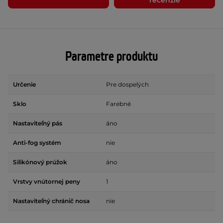
recenzie
Parametre produktu
Určenie
Pre dospelých
Sklo
Farebné
Nastaviteľný pás
áno
Anti-fog systém
nie
Silikónový prúžok
áno
Vrstvy vnútornej peny
1
Nastaviteľný chránič nosa
nie