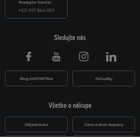
Predajňa Trenčín
+421 917 864 593
Sledujte nás
Facebook
Youtube
Instagram
LinkedIn
Blog inSPORTline
Aktuality
Všetko o nákupe
Objednávka
Cena a druh dopravy