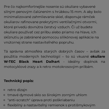
Pre čo najkomfortnejšie nosenie sú okuliare vybavené
silným penovým čalúnením s hrúbkou 15 mm. A aby bolo
minimalizované zahmlievanie skiel, disponuje rámček
okuliarov rafinovane prekrytými ventilačnými otvormi,
ktoré privedú dovnútra čerstvý vzduch. Či už budete
okuliare používať cez prilbu alebo priamo na hlave, ich
skĺznutiu je zabránené pomocou silikónovej aplikácie na
vnútornej strane nastaviteľného popruhu.
Tá správna atmosféra starých dobrých časov – avšak za
použitia moderných technológií – to sú vkusné
okuliare
W-TEC Black Heart Dalhart
-
ideálny doplnok na
motocyklové zrazy a k retro motokrosovým prilbám
.
Technický popis:
retro dizajn
tmavé dymové sklo so širokým zorným uhlom
"anti-scratch" úprava proti poškriabaniu
flexibilný a nastaviteľný remienok s protišmykovým