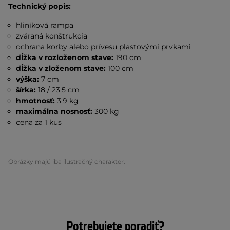
Technický popis:
hliníková rampa
zváraná konštrukcia
ochrana korby alebo prívesu plastovými prvkami
dĺžka v rozloženom stave:
190 cm
dĺžka v zloženom stave:
100 cm
výška:
7 cm
šírka:
18 / 23,5 cm
hmotnosť:
3,9 kg
maximálna nosnosť:
300 kg
cena za 1 kus
Obrázky majú iba ilustračný charakter.
Potrebujete poradiť?