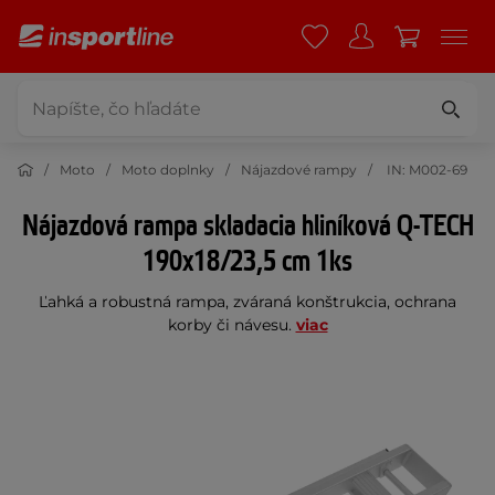
Moto
Moto doplnky
Nájazdové rampy
IN: M002-69
Nájazdová rampa skladacia hliníková Q-TECH
190x18/23,5 cm 1ks
Ľahká a robustná rampa, zváraná konštrukcia, ochrana
korby či návesu.
viac