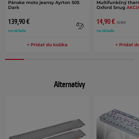
Pánske moto jeansy Ayrton 505
Multifunkčný ther
Dark
Oxford Snug
AKCI
139,90 €
14,90 €
15,40 €
na sklade
na sklade
+ Pridať do košíka
+ Pridať d
Alternatívy