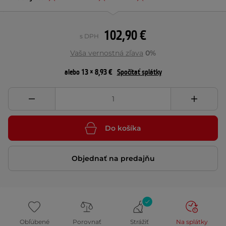
102,90 €
s DPH
Vaša vernostná zľava
0%
alebo 13 × 8,93 €
Spočítať splátky
Do košíka
Objednať na predajňu
Obľúbené
Porovnať
Strážiť
Na splátky