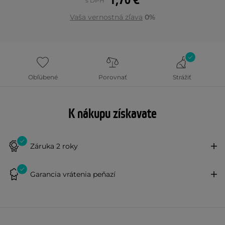
1,70 €
s DPH
Vaša vernostná zľava
0%
Obľúbené
Porovnať
Strážiť
K nákupu získavate
Záruka 2 roky
Garancia vrátenia peňazí