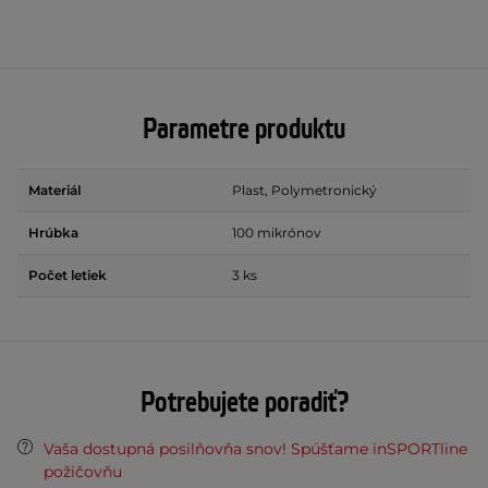
Parametre produktu
Materiál
Plast, Polymetronický
Hrúbka
100 mikrónov
Počet letiek
3 ks
Potrebujete poradiť?
Vaša dostupná posilňovňa snov! Spúšťame inSPORTline
požičovňu