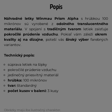
Popis
Náhradné letky Winmau Prism Alpha
s hrúbkou 100
mikrónov sú vyrobené z
odolného translucentného
materiálu
. V spojení s
tradičným tvarom
letiek zaisťuje
pokročilé prúdenie vzduchu
. Pokiaľ vám záleží
okrem
kvality aj na dizajne
, poteší vás
široký výber
farebných
variantov.
Technický popis:
súprava letiek na šípky
pokročilé prúdenie vzduchu
jedinečný priesvitný materiál
hrúbka:
100 mikrónov
tvar:
štandardný
počet kusov v balení:
3 kusy
Obrázky majú iba ilustračný charakter.