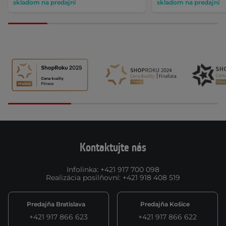
skladom na predajni
skladom na predajni
Kontaktujte nás
Infolinka
:
+421 917 700 098
Realizácia posilňovní
:
+421 918 408 519
Predajňa Bratislava
Predajňa Košice
+421 917 866 623
+421 917 866 622