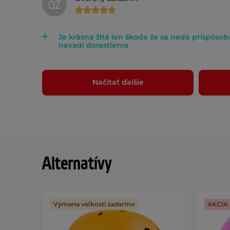
OZ
Je krásna žltá len škoda že sa nedá prispôsobi
nevadí dorastieme
Načítať ďalšie
Alternatívy
Výmena veľkosti zadarmo
AKCIA