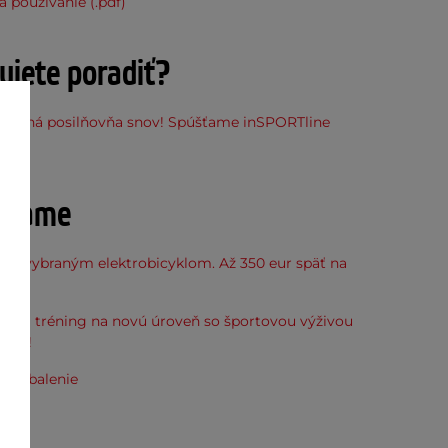
 používanie (.pdf)
ujete poradiť?
stupná posilňovňa snov! Spúšťame inSPORTline
ňu
účame
k k vybraným elektrobicyklom. Až 350 eur späť na
kup.
svoj tréning na novú úroveň so športovou výživou
line!
e zabalenie