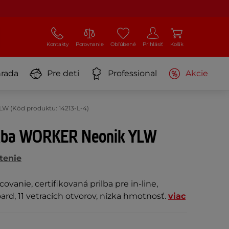
Kontakty
Porovnanie
Obľúbené
Prihlásiť
Košík
rada
Pre deti
Professional
Akcie
LW (Kód produktu: 14213-L-4)
rilba WORKER Neonik YLW
tenie
covanie, certifikovaná prilba pre in-line,
oard, 11 vetracích otvorov, nízka hmotnosť.
viac