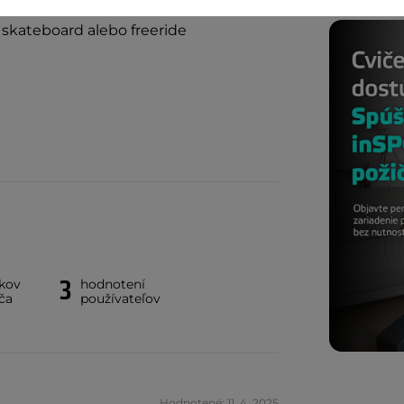
 skateboard alebo freeride
3
íkov
hodnotení
ča
používateľov
Hodnotené: 11. 4. 2025