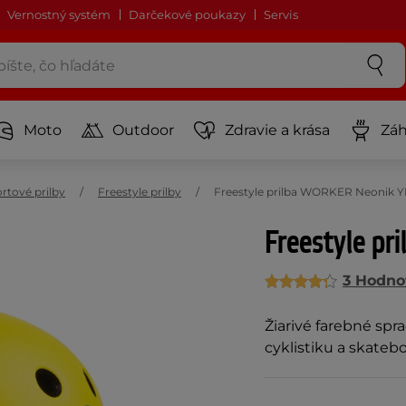
Vernostný systém
Darčekové poukazy
Servis
Moto
Outdoor
Zdravie a krása
Záh
rtové prilby
Freestyle prilby
Freestyle prilba WORKER Neonik Y
Freestyle p
3 Hodno
Žiarivé farebné spra
cyklistiku a skateb