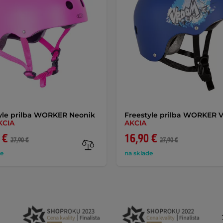
yle prilba WORKER Neonik
Freestyle prilba WORKER 
KCIA
AKCIA
 €
16,90 €
27,90 €
27,90 €
de
na sklade