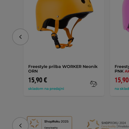
Predchádzajúce
Freestyle prilba WORKER Neonik
Freest
ORN
PNK
A
15,90 €
15,90
skladom na predajni
na skla
Predchádzajúce