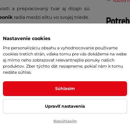
Návod na
osti a prepracovaný tvar aj dizajn sú
eonik
radia medzi elitu vo svojej triede.
Potreb
Vaša do
Nastavenie cookies
požičov
Pre personalizáciu obsahu a vyhodnocovanie používame
pečnostným štandardom
cookies tretích strán, vďaka tomu pre vás dokážeme na webe
Odpor
aj mimo neho zobrazovať relevantnejšie ponuky našich
 oblasť spánkov
produktov. Zber týchto dát nezapneme, pokiaľ nám k tomu
y
nedáte súhlas.
Cashbac
ďalší ná
Súhlasím
Posuňte 
inSPORT
Upraviť nastavenia
Diskrétn
Nesúhlasím