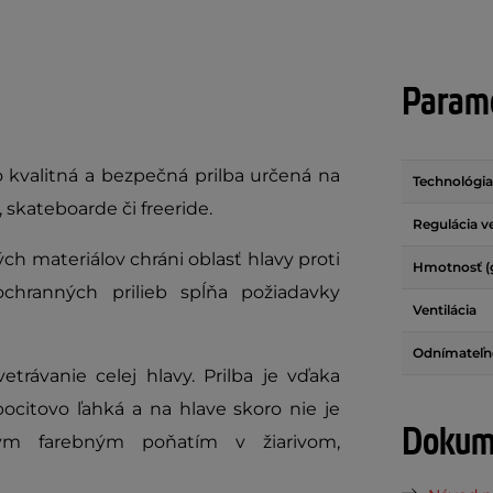
Parame
 kvalitná a bezpečná prilba určená na
Technológia
 skateboarde či freeride.
Regulácia v
h materiálov chráni oblasť hlavy proti
Hmotnosť (
chranných prilieb spĺňa požiadavky
Ventilácia
Odnímateľn
etrávanie celej hlavy. Prilba je vďaka
ocitovo ľahká a na hlave skoro nie je
Dokume
nym farebným poňatím v žiarivom,