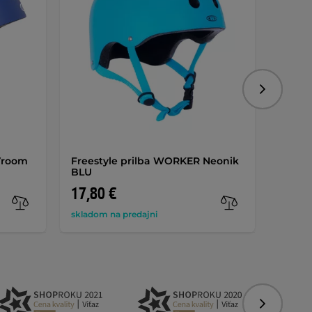
Nasledujú
Vroom
Freestyle prilba WORKER Neonik
Freest
BLU
Kalmi
17,80 €
21,9
skladom na predajni
na skla
Nasledujú