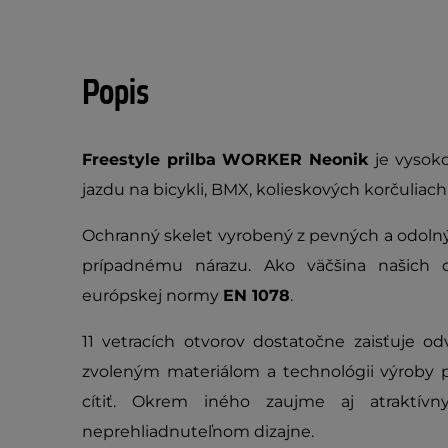
Popis
Freestyle prilba WORKER Neonik
je vysoko
jazdu na bicykli, BMX, kolieskových korčuliach,
Ochranný skelet vyrobený z pevných a odolnýc
prípadnému nárazu. Ako väčšina našich o
európskej normy
EN 1078
.
11 vetracích otvorov dostatočne zaisťuje odv
zvoleným materiálom a technológii výroby p
cítiť. Okrem iného zaujme aj atraktív
neprehliadnuteľnom dizajne.