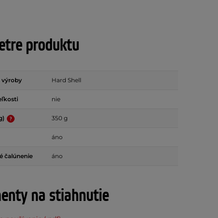
tre produktu
 výroby
Hard Shell
eľkosti
nie
g)
350 g
áno
é čalúnenie
áno
nty na stiahnutie