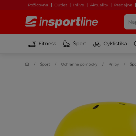
Požičovňa
Outlet
Inlive
Aktuality
Predajne
Fitness
Šport
Cyklistika
Šport
Ochranné pomôcky
Prilby
Špo