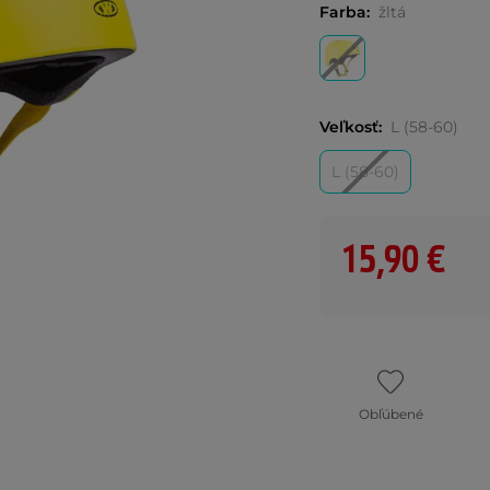
Farba:
žltá
Veľkosť:
L (58-60)
L (58-60)
15,90 €
Obľúbené