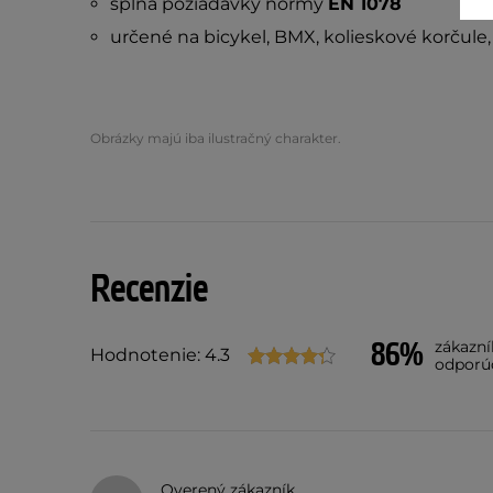
spĺňa požiadavky normy
EN 1078
určené na bicykel, BMX, kolieskové korčule,
Obrázky majú iba ilustračný charakter.
Recenzie
86%
zákazn
Hodnotenie: 4.3
odporú
Overený zákazník