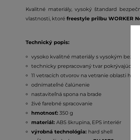
Kvalitné materiály, vysoký štandard bezpečn
vlastnosti, ktoré
freestyle prilbu WORKER N
Technický popis:
vysoko kvalitné materiály s vysokým bez
technicky prepracovaný tvar pokrývajúci aj
11 vetracích otvorov na vetranie oblasti hlav
odnímateľné čalúnenie
nastaviteľná spona na brade
živé farebné spracovanie
hmotnosť:
350 g
materiál:
ABS škrupina, EPS interiér
výrobná technológia:
hard shell