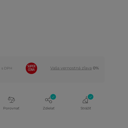
SUPER
Vaša vernostná zľava
0%
s DPH
CENA
Porovnať
Zdielať
Strážiť