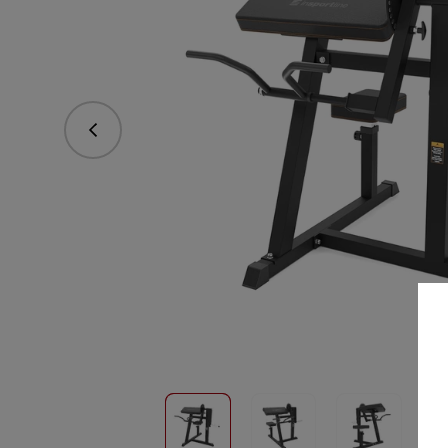
Predchádzajúce