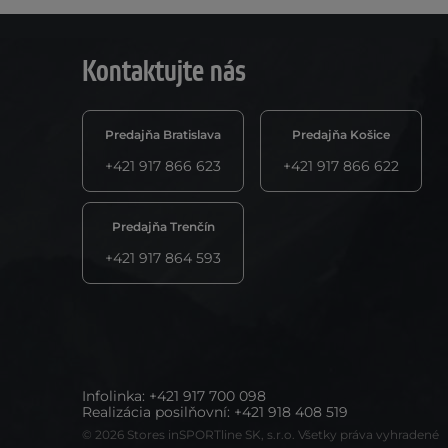
Kontaktujte nás
Predajňa Bratislava
Predajňa Košice
+421 917 866 623
+421 917 866 622
Predajňa Trenčín
+421 917 864 593
Infolinka
:
+421 917 700 098
Realizácia posilňovní
:
+421 918 408 519
© 2026 Stores inSPORTline SK, s.r.o. Všetky práva vyhradené