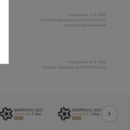
Hodnotené: 2. 8. 2025
zník
Produkt zakúpený na inSPORTline.hu
(automaticky preložené)
Hodnotené: 8. 8. 2025
Produkt zakúpený na inSPORTline.cz
Nasledujú