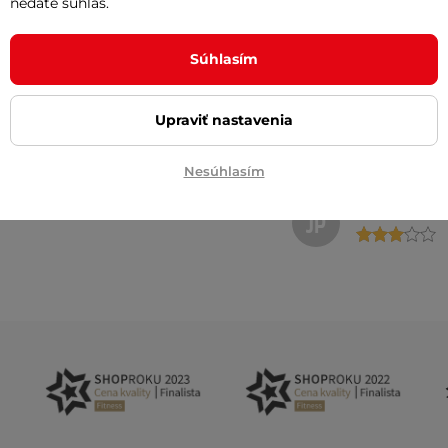
nedáte súhlas.
Súhlasím
Overený záka
OZ
Upraviť nastavenia
Nesúhlasím
Jan Perutka
JP