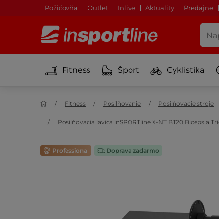
Požičovňa
Outlet
Inlive
Aktuality
Predajne
Fitness
Šport
Cyklistika
Fitness
Posilňovanie
Posilňovacie stroje
Posilňovacia lavica inSPORTline X-NT BT20 Biceps a Tri
Professional
Doprava zadarmo