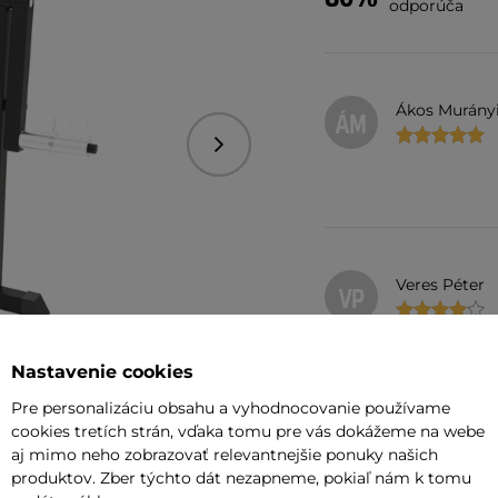
odporúča
Ákos Murány
ÁM
Nasledujúce
Veres Péter
VP
Nastavenie cookies
Stabilná konštru
kotúčmi s menší
Pre personalizáciu obsahu a vyhodnocovanie používame
kotúče olympijske
cookies tretích strán, vďaka tomu pre vás dokážeme na webe
Čalúnenie na ope
aj mimo neho zobrazovať relevantnejšie ponuky našich
krčí.
+1
produktov. Zber týchto dát nezapneme, pokiaľ nám k tomu