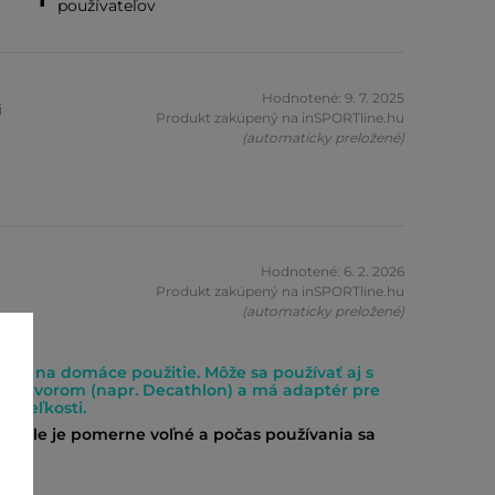
používateľov
Hodnotené: 9. 7. 2025
i
Produkt zakúpený na inSPORTline.hu
(automaticky preložené)
Hodnotené: 6. 2. 2026
Produkt zakúpený na inSPORTline.hu
(automaticky preložené)
kcia na domáce použitie. Môže sa používať aj s
m otvorom (napr. Decathlon) a má adaptér pre
j veľkosti.
radle je pomerne voľné a počas používania sa