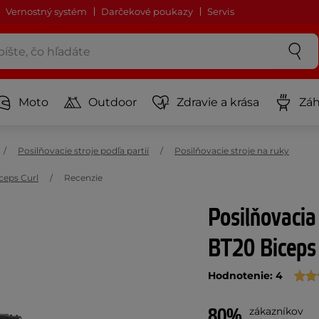
Vernostný systém
Darčekové poukazy
Servis
Moto
Outdoor
Zdravie a krása
Záh
Posilňovacie stroje podľa partií
Posilňovacie stroje na ruky
ceps Curl
Recenzie
Posilňovacia
BT20 Biceps 
Hodnotenie: 4
80%
zákazníkov