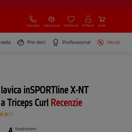
Kontakty
Porovnanie
Obľúbené
Prihlásiť
Košík
rada
Pre deti
Professional
Akcie
 lavica inSPORTline X-NT
a Triceps Curl
Recenzie
4
hodnotení