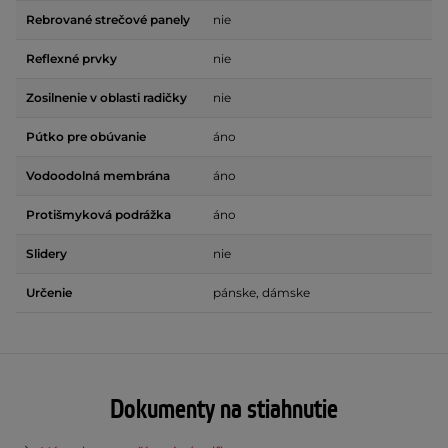
Rebrované strečové panely
nie
Reflexné prvky
nie
Zosilnenie v oblasti radičky
nie
Pútko pre obúvanie
áno
Vodoodolná membrána
áno
Protišmyková podrážka
áno
Slidery
nie
Určenie
pánske, dámske
Dokumenty na stiahnutie