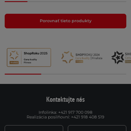
Porovnať tieto produkty
Kontaktujte nás
Infolinka
:
+421 917 700 098
Realizácia posilňovní
:
+421 918 408 519