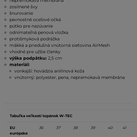
nepremokavá membrána
zosilnené švy
šnurovanie
pevnostné oceľové očká
pútko pre nazúvanie
odnímateľná penová vložka
protišmyková podrážka
mäkká a priedušná vnútorná sieťovina AirMesh
vhodné pre užšie členky
výška podpätku:
2,5 cm
materiál:
vonkajší: hovädzia anilínová koža
vnútorný: polyester, pena, nepremokavá membrána
Tabuľka veľkostí topánok W-TEC
EU
36
37
38
39
40
41
európske