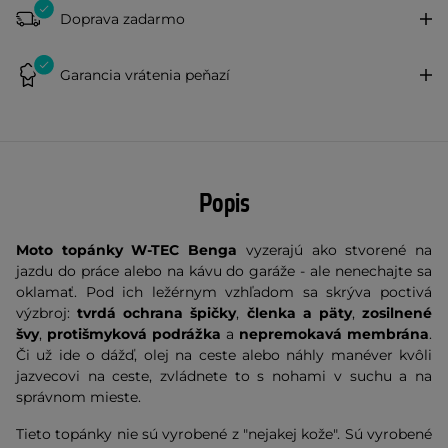
Doprava zadarmo
Garancia vrátenia peňazí
Popis
Moto topánky W-TEC Benga
vyzerajú ako stvorené na
jazdu do práce alebo na kávu do garáže - ale nenechajte sa
oklamať. Pod ich ležérnym vzhľadom sa skrýva poctivá
výzbroj:
tvrdá ochrana špičky
,
členka a päty
,
zosilnené
švy
,
protišmyková podrážka
a
nepremokavá membrána
.
Či už ide o dážď, olej na ceste alebo náhly manéver kvôli
jazvecovi na ceste, zvládnete to s nohami v suchu a na
správnom mieste.
Tieto topánky nie sú vyrobené z "nejakej kože". Sú vyrobené