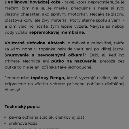
z
anilínovej hovädzej kože
- takej, ktorá nepredstiera, že je
niečím, čím nie je. Je mäkká, priedušná a nesie si svoj
vlastný charakter, ako správny motorkár. Nečakajte žiadnu
plastovú kôru, ale živý materiál, ktorý starne spolu s vami -
a čím viac ho nosíte, tým lepšie vyzerá. Navyše sa nebojí
vody vďaka
nepremokavej membráne
.
Vnútorná sieťovina AirMesh
je mäkká a priedušná, takže
sa vám noha v topánke nebude variť ani po dlhej jazde.
Šnurovanie s pevnostnými očkami
? Drží, aj keď ho
trhnete. Nechýba ani
pútko na nazúvanie
, pretože bez
pútka to nie je ani zďaleka také jednoduché.
Jednoducho
topánky Benga,
ktoré vyzerajú civilne, ale sú
pripravené na všetko vrátane prísneho pohľadu diaľničnej
hliadky!
Technický popis:
pevná ochrana špičiek, členkov aj piat
anilínová koža