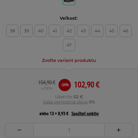
Veľkosť:
38
39
40
41
42
43
44
45
46
47
Zvoľte variant produktu
154,90 €
102,90 €
-34%
s DPH
Ušetríte
52 €
Vaša vernostná zľava
0%
alebo 13 × 8,93 €
Spočítať splátky