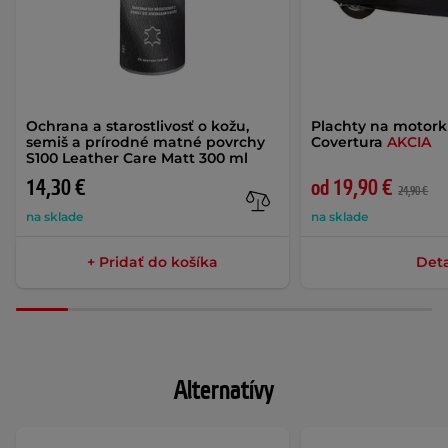
Ochrana a starostlivosť o kožu,
Plachty na motor
semiš a prírodné matné povrchy
Covertura
AKCIA
S100 Leather Care Matt 300 ml
14,30 €
od 19,90 €
24,90 €
na sklade
na sklade
+ Pridať do košíka
Deta
Alternatívy