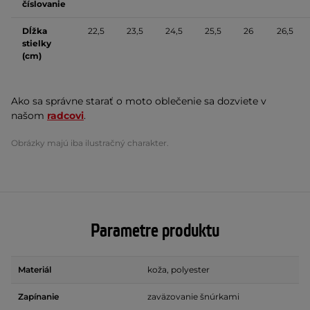
číslovanie
Dĺžka
22,5
23,5
24,5
25,5
26
26,5
stielky
(cm)
Ako sa správne starať o moto oblečenie sa dozviete v
našom
radcovi
.
Obrázky majú iba ilustračný charakter.
Parametre produktu
Materiál
koža, polyester
Zapínanie
zaväzovanie šnúrkami