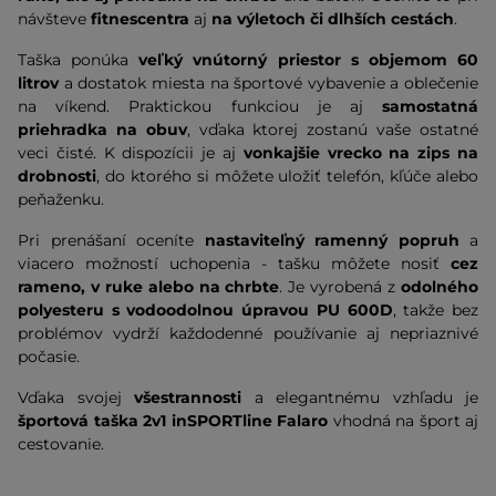
návšteve
fitnescentra
aj
na výletoch či dlhších cestách
.
Taška ponúka
veľký vnútorný priestor s objemom 60
litrov
a dostatok miesta na športové vybavenie a oblečenie
na víkend. Praktickou funkciou je aj
samostatná
priehradka na obuv
, vďaka ktorej zostanú vaše ostatné
veci čisté. K dispozícii je aj
vonkajšie vrecko na zips na
drobnosti
, do ktorého si môžete uložiť telefón, kľúče alebo
peňaženku.
Pri prenášaní oceníte
nastaviteľný ramenný popruh
a
viacero možností uchopenia - tašku môžete nosiť
cez
rameno, v ruke alebo na chrbte
. Je vyrobená z
odolného
polyesteru s vodoodolnou úpravou PU 600D
, takže bez
problémov vydrží každodenné používanie aj nepriaznivé
počasie.
Vďaka svojej
všestrannosti
a elegantnému vzhľadu je
športová taška 2v1 inSPORTline Falaro
vhodná na šport aj
cestovanie.