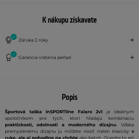
K nákupu získavate
Záruka 2 roky
Garancia vrátenia peňazí
Popis
Športová taška inSPORTline Falaro 2v1
je ideálnym
spoločníkom pre tých, ktorí hľadajú kombináciu
praktickosti, odolnosti a moderného dizajnu
. Vďaka
premyslenému dizajnu ju môžete nosiť nielen klasicky
v
ruke, ale aj pohodlne na chrbte
ako batoh. Oceníte to pri