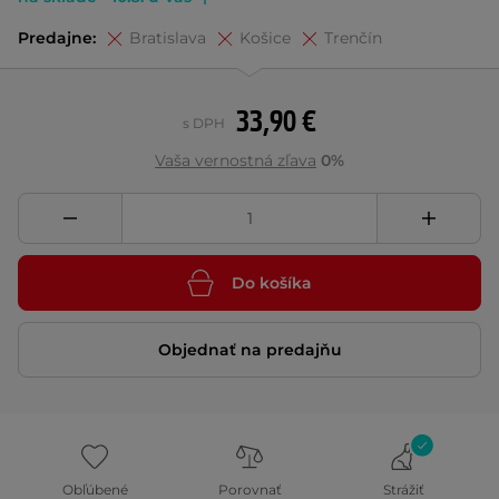
Predajne:
Bratislava
Košice
Trenčín
33,90 €
s DPH
Vaša vernostná zľava
0%
Do košíka
Objednať na predajňu
Obľúbené
Porovnať
Strážiť