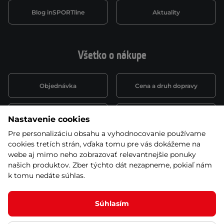
Blog inSPORTline
Aktuality
Všetko o nákupe
Objednávka
Cena a druh dopravy
Spôsob platby
Vernostný systém
Nastavenie cookies
Pre personalizáciu obsahu a vyhodnocovanie používame
cookies tretích strán, vďaka tomu pre vás dokážeme na
Montáž a servis
Reklamácie a záruka
webe aj mimo neho zobrazovať relevantnejšie ponuky
našich produktov. Zber týchto dát nezapneme, pokiaľ nám
k tomu nedáte súhlas.
Kariéra
Obchodné podmienky
Súhlasím