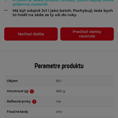
Prostorná taška, prostor na boty , boční kapsy, velice
příjemný materiál
Má být údajně 2v1 i jako batoh. Pochybuji, leda bych
to hodil na záda za ty uši do ruky.
Prečítať všetky
Načítať ďalšie
recenzie
Parametre produktu
Objem
60 l
Hmotnosť (g)
860 g
Reflexné prvky
nie
Fixačné body
áno