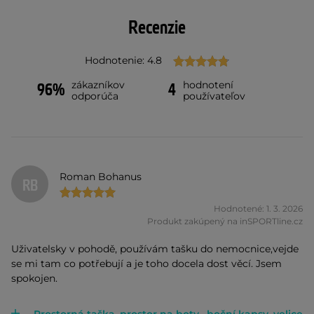
Recenzie
Hodnotenie: 4.8
zákazníkov
hodnotení
96%
4
odporúča
používateľov
Roman Bohanus
RB
Hodnotené: 1. 3. 2026
Produkt zakúpený na inSPORTline.cz
Uživatelsky v pohodě, používám tašku do nemocnice,vejde
se mi tam co potřebují a je toho docela dost věcí. Jsem
spokojen.