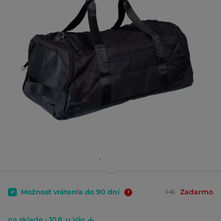
Možnosť vrátenia do 90 dní
1 €
Zadarmo
na sklade - 10.8. u Vás