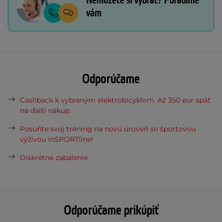
Nemôžete si vybrať? Poradíme
vám
Odporúčame
Cashback k vybraným elektrobicyklom. Až 350 eur späť
na ďalší nákup.
Posuňte svoj tréning na novú úroveň so športovou
výživou inSPORTline!
Diskrétne zabalenie
Odporúčame prikúpiť