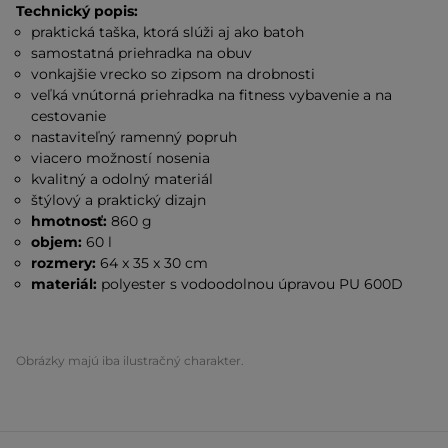
Technický popis:
praktická taška, ktorá slúži aj ako batoh
samostatná priehradka na obuv
vonkajšie vrecko so zipsom na drobnosti
veľká vnútorná priehradka na fitness vybavenie a na
cestovanie
nastaviteľný ramenný popruh
viacero možností nosenia
kvalitný a odolný materiál
štýlový a praktický dizajn
hmotnosť:
860 g
objem:
60 l
rozmery:
64 x 35 x 30 cm
materiál:
polyester s vodoodolnou úpravou PU 600D
Obrázky majú iba ilustračný charakter.