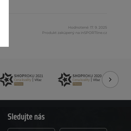
nek
Hodnotené: 17. 9. 2025
Produkt zakúpený na inSPORTline.cz
Nasledujú
Sledujte nás