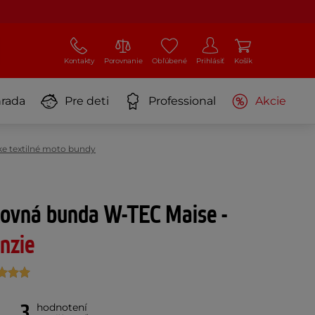
Kontakty
Porovnanie
Obľúbené
Prihlásiť
Košík
rada
Pre deti
Professional
Akcie
e textilné moto bundy
ovná bunda W-TEC Maise -
nzie
3
hodnotení