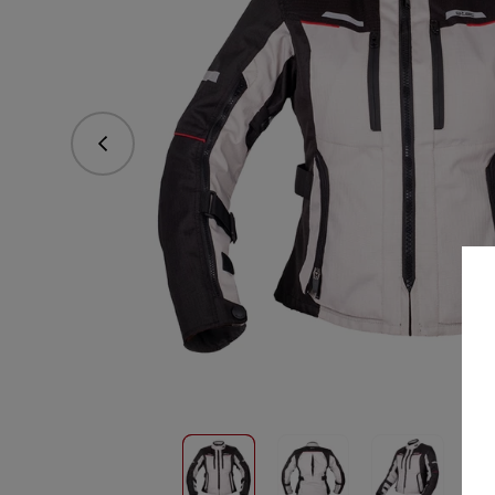
Predchádzajúce