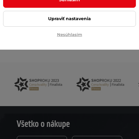
Upraviť nastavenia
Tomáš Buriá
TB
Nesúhlasím
Všetko o nákupe