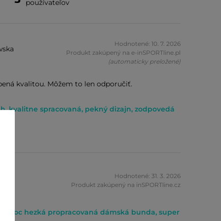
používateľov
Hodnotené: 10. 7. 2026
wska
Produkt zakúpený na e-inSPORTline.pl
(automaticky preložené)
ená kvalitou. Môžem to len odporučiť.
ih, kvalitne spracovaná, pekný dizajn, zodpovedá
ke
ová
Hodnotené: 31. 3. 2026
Produkt zakúpený na inSPORTline.cz
dá, moc hezká propracovaná dámská bunda, super