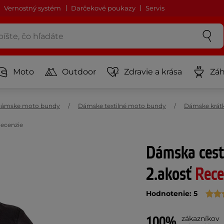
Vernostný systém
Darčekové poukazy
Servis
Moto
Outdoor
Zdravie a krása
Záh
ámske moto bundy
Dámske textilné moto bundy
Dámske krátk
ecenzie
Dámska cest
2.akosť
Rece
Hodnotenie: 5
100%
zákazníkov