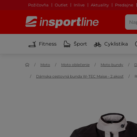
Požičovňa
Outlet
Inlive
Aktuality
Predajne
Fitness
Šport
Cyklistika
Moto
Moto oblečenie
Moto bundy
D
Dámska cestovná bunda W-TEC Maise - 2.akosť
R