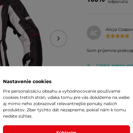
odporúča
Alicja Czapo
AC
Nasledujúce
Som príjemne prekvap
Ľahká, pekný str
veľkostnej tabuľ
žiadny
Nastavenie cookies
Pre personalizáciu obsahu a vyhodnocovanie používame
cookies tretích strán, vďaka tomu pre vás dokážeme na webe
aj mimo neho zobrazovať relevantnejšie ponuky našich
Zlata Hanák
ZH
produktov. Zber týchto dát nezapneme, pokiaľ nám k tomu
nedáte súhlas.
+5
Velikost odpoví
cena
Súhlasím