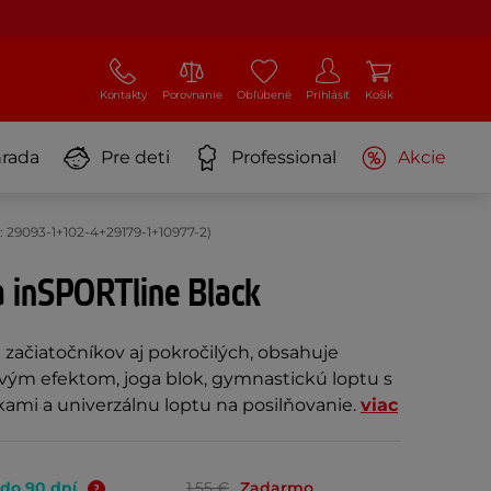
Kontakty
Porovnanie
Obľúbené
Prihlásiť
Košík
rada
Pre deti
Professional
Akcie
 29093-1+102-4+29179-1+10977-2)
a inSPORTline Black
 začiatočníkov aj pokročilých, obsahuje
ým efektom, joga blok, gymnastickú loptu s
mi a univerzálnu loptu na posilňovanie.
viac
 do 90 dní
1,55 €
Zadarmo