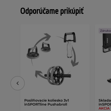
Odporúčame prikúpiť
Záruka
Predchádzajúce
Posilňovacie koliesko 3v1
Sklada
inSPORTline Pushabroll
inSPOR
AKCIA