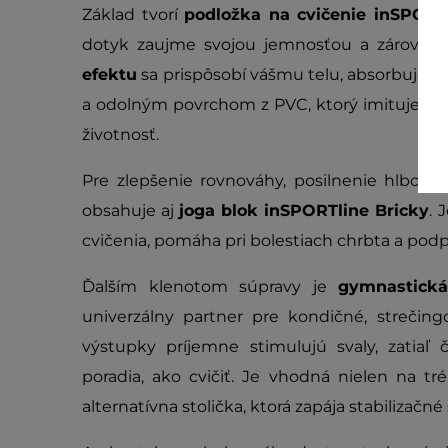
Základ tvorí
podložka na cvičenie inSPORT
dotyk zaujme svojou jemnosťou a zároveň
efektu
sa prispôsobí vášmu telu, absorbuje ná
a odolným povrchom z PVC, ktorý imituje kož
životnosť.
Pre zlepšenie rovnováhy, posilnenie hlboký
obsahuje aj
joga blok inSPORTline Bricky
. 
cvičenia, pomáha pri bolestiach chrbta a podp
Ďalším klenotom súpravy je
gymnastická
univerzálny partner pre kondičné, strečin
výstupky príjemne stimulujú svaly, zatia
poradia, ako cvičiť. Je vhodná nielen na trén
alternatívna stolička, ktorá zapája stabilizačné 