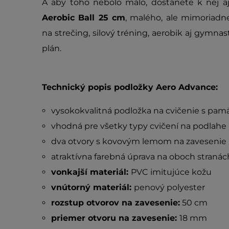
A aby toho nebolo málo, dostanete k nej a
Aerobic Ball 25 cm
, malého, ale mimoriadn
na strečing, silový tréning, aerobik aj gymnas
plán.
Technický popis podložky Aero Advance:
vysokokvalitná podložka na cvičenie s pa
vhodná pre všetky typy cvičení na podlahe
dva otvory s kovovým lemom na zavesenie
atraktívna farebná úprava na oboch stranác
vonkajší materiál:
PVC imitujúce kožu
vnútorný materiál:
penový polyester
rozstup otvorov na zavesenie:
50 cm
priemer otvoru na zavesenie:
18 mm