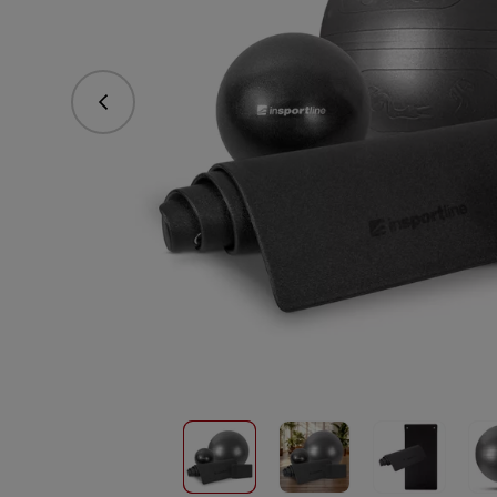
Predchádzajúce