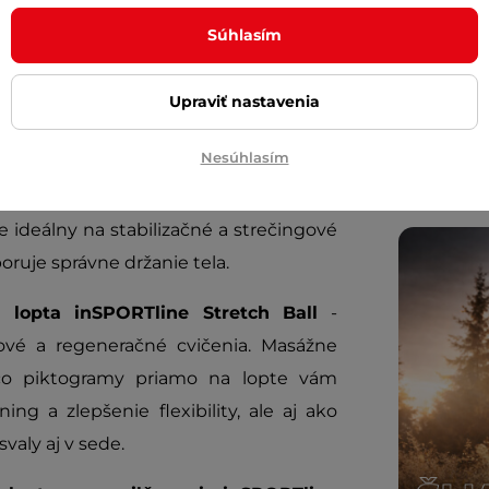
Cashbac
line Aero Advance
, ktorá vás na prvý
ďalší ná
Súhlasím
 pevnou oporou. Vďaka
pamäťovému
Posuňte 
razy a šetrí vaše kĺby. S hrúbkou 9 mm
inSPORT
Upraviť nastavenia
u, ponúka nielen pohodlie, ale aj dlhú
Diskrétn
Nesúhlasím
ch svalov a uvoľnenie napätia súprava
Je ideálny na stabilizačné a strečingové
oruje správne držanie tela.
 lopta inSPORTline Stretch Ball
-
gové a regeneračné cvičenia. Masážne
ľ čo piktogramy priamo na lopte vám
ing a zlepšenie flexibility, ale aj ako
svaly aj v sede.