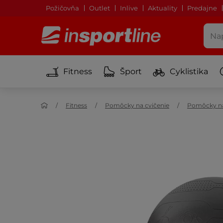
Požičovňa
Outlet
Inlive
Aktuality
Predajne
Fitness
Šport
Cyklistika
Fitness
Pomôcky na cvičenie
Pomôcky na