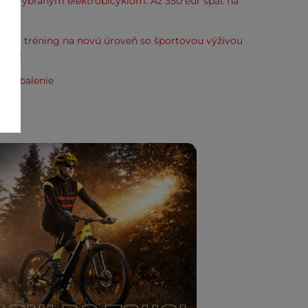
k k vybraným elektrobicyklom. Až 350 eur späť na
kup.
svoj tréning na novú úroveň so športovou výživou
line!
e zabalenie