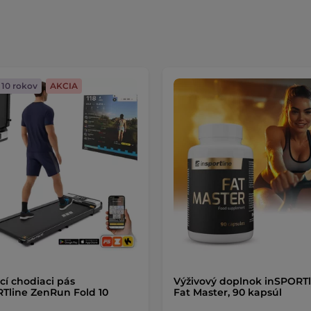
 10 rokov
AKCIA
cí chodiaci pás
Výživový doplnok inSPORTl
Tline ZenRun Fold 10
Fat Master, 90 kapsúl