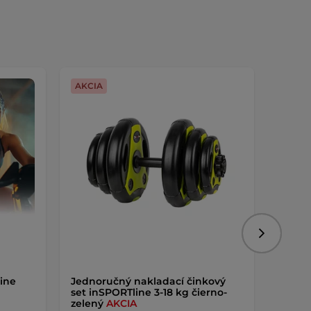
AKCIA
Dopra
Nasledujú
ine
Jednoručný nakladací činkový
Vibra
set inSPORTline 3-18 kg čierno-
Mavir
zelený
AKCIA