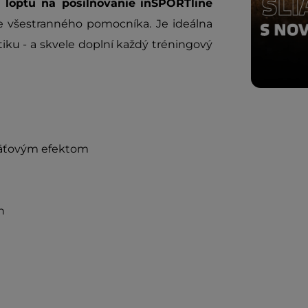
j
loptu na posilňovanie
inSPORTline
e všestranného pomocníka. Je ideálna
tiku - a skvele doplní každý tréningový
mäťovým efektom
h