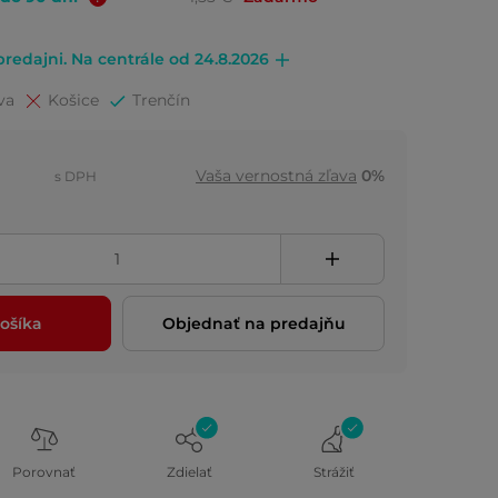
redajni. Na centrále od 24.8.2026
va
Košice
Trenčín
Vaša vernostná zľava
0%
s DPH
ošíka
Objednať na predajňu
Porovnať
Zdielať
Strážiť