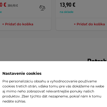
0 €
13,90 €
384,90 €
de
na sklade
+ Pridať do košíka
+ Pridať do košíka
Potreb
Nastavenie cookies
Vaša do
nSPORTline
Black
je navrhnutá tak, aby
požičov
Pre personalizáciu obsahu a vyhodnocovanie používame
epšej kondícii, flexibilite a vnútornej
cookies tretích strán, vďaka tomu pre vás dokážeme na webe
aj mimo neho zobrazovať relevantnejšie ponuky našich
skúsený jogín
, nájdete tu všetko, čo
Odpor
produktov. Zber týchto dát nezapneme, pokiaľ nám k tomu
lebo v štúdiu.
nedáte súhlas.