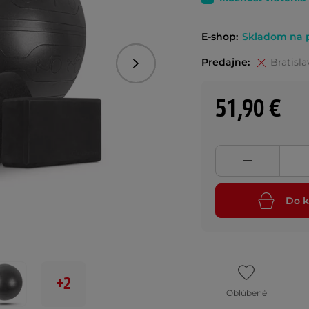
E-shop:
Skladom na p
Predajne:
Bratisla
Nasledujúce
51,90 €
Do k
+2
Obľúbené