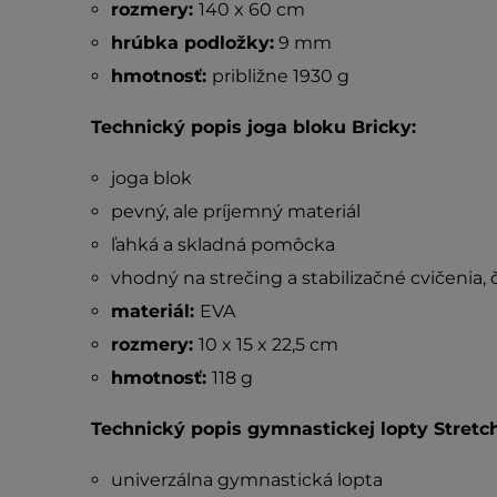
rozmery:
140 x 60 cm
hrúbka podložky:
9 mm
hmotnosť:
približne 1930 g
Technický popis joga bloku Bricky:
joga blok
pevný, ale príjemný materiál
ľahká a skladná pomôcka
vhodný na strečing a stabilizačné cvičenia, 
materiál:
EVA
rozmery:
10 x 15 x 22,5 cm
hmotnosť:
118 g
Technický popis gymnastickej lopty Stretch
univerzálna gymnastická lopta