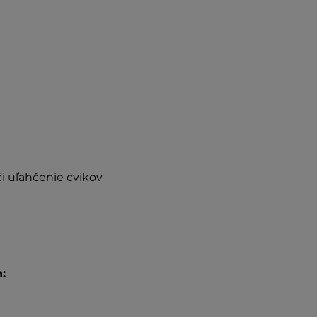
či uľahčenie cvikov
: