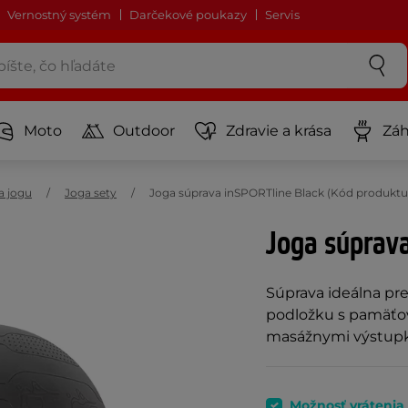
Vernostný systém
Darčekové poukazy
Servis
Moto
Outdoor
Zdravie a krása
Záh
 jogu
Joga sety
Joga súprava inSPORTline Black (Kód produktu:
Joga súprav
Súprava ideálna pre
podložku s pamäťov
masážnymi výstupka
Možnosť vrátenia