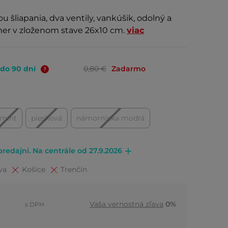
šliapania, dva ventily, vankúšik, odolný a
zmer v zloženom stave 26x10 cm.
viac
 do 90 dní
0,80 €
Zadarmo
mint
piesková
námornícka modrá
redajni. Na centrále od 27.9.2026
va
Košice
Trenčín
Vaša vernostná zľava
0%
s DPH