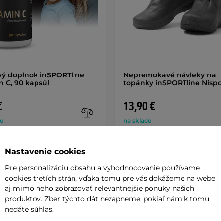
vý doplnok inSPORTline
Nepremokavé návleky na
n C, 90 kapsúl
topánky inSPORTline Nisp
€
13,90 €
de
na sklade
+ Pridať do košíka
+ Pridať do košíka
Nastavenie cookies
Pre personalizáciu obsahu a vyhodnocovanie používame
cookies tretích strán, vďaka tomu pre vás dokážeme na webe
aj mimo neho zobrazovať relevantnejšie ponuky našich
produktov. Zber týchto dát nezapneme, pokiaľ nám k tomu
nedáte súhlas.