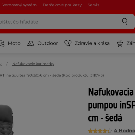
Vernostný systém
Darčekové poukazy
Servis
Moto
Outdoor
Zdravie a krása
Záh
y
Nafukovacie karimatky
line Soultea 190x60x6 cm - šedá (Kód produktu: 31107-3)
Nafukovacia
pumpou inSP
cm - šedá
4 Hodno