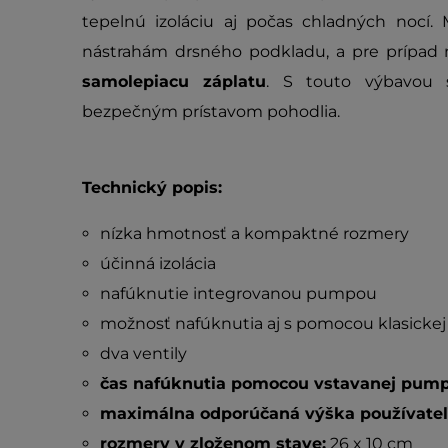
tepelnú izoláciu aj počas chladných nocí. 
nástrahám drsného podkladu, a pre prípad 
samolepiacu záplatu
. S touto výbavou 
bezpečným prístavom pohodlia.
Technický popis:
nízka hmotnosť a kompaktné rozmery
účinná izolácia
nafúknutie integrovanou pumpou
možnosť nafúknutia aj s pomocou klasicke
dva ventily
čas nafúknutia pomocou vstavanej pump
maximálna odporúčaná výška používateľ
rozmery v zloženom stave:
26 x 10 cm