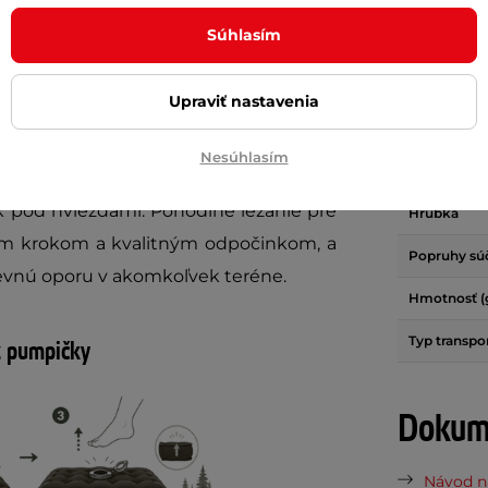
Parame
Súhlasím
ea
je vybavenie nielen do prírody, ktoré
Materiál
Upraviť nastavenia
vodu. Táto karimatka, vážiaca
iba 0,66
Dĺžka
ompaktnosti. V zloženom stave
meria
Nesúhlasím
Šírka
núkne štedrý priestor
až 190 x 60 cm
s
 pod hviezdami. Pohodlné ležanie pre
Hrúbka
kým krokom a kvalitným odpočinkom, a
Popruhy súč
vnú oporu v akomkoľvek teréne.
Hmotnosť (
Typ transpo
z pumpičky
Dokume
Návod na