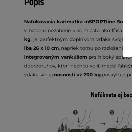
Popis
Nafukovacia karimatka inSPORTline Soult
v batohu nezaberie viac miesta ako fľaša na 
kg
, je perfektným doplnkom vďaka svojej k
iba 26 x 10 cm
, napriek tomu po rozložení po
integrovaným vankúšom
pre hlboký spánok
dobrodruhov, ktorí nechcú voliť medzi ľah
vďaka svojej
nosnosti až 200 kg
poskytuje pe
Nafúknete aj be