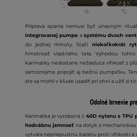
Príprava spania nemusí byť únavným ritu
integrovanej pumpe
a
systému dvoch vent
do jednej minúty. Stačí
niekoľkokrát ry
hmotnosť vlastného tela. Výhodou tohto
karimatky nedostane nežiaduca vlhkosť z pľú
samozrejme pripojiť aj bežnú pumpičku. Ten
ste sa mohli v kľude usadiť pri ohni a užiť si t
Odolné brnenie pre
Karimatka je vyrobená z
40D nylonu s TPU 
hodvábnu jemnosť
na dotyk s mechanickou 
vytvára nepriepustnú bariéru proti vlhkosti a