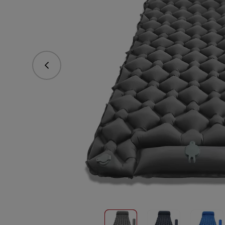
Predchádzajúce