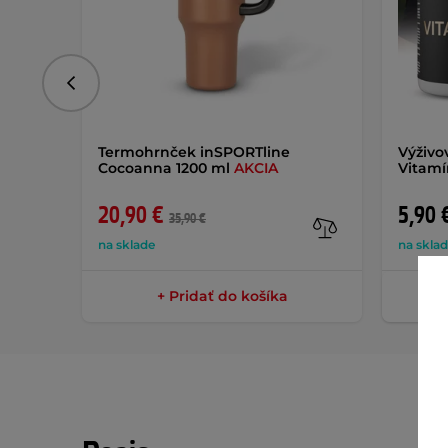
Predchádzajúce
Termohrnček inSPORTline
Výživo
Cocoanna 1200 ml
AKCIA
Vitamí
20,90 €
5,90 
35,90 €
na sklade
na skla
+ Pridať do košíka