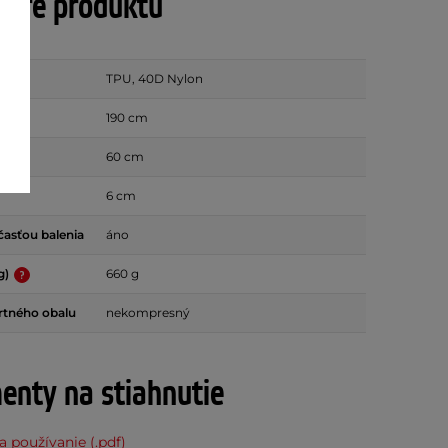
tre produktu
TPU, 40D Nylon
190 cm
60 cm
6 cm
asťou balenia
áno
g)
660 g
rtného obalu
nekompresný
nty na stiahnutie
 používanie (.pdf)