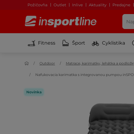
Požičovňa
Outlet
Inlive
Aktuality
Predajne
Fitness
Šport
Cyklistika
Outdoor
Matrace, karimatky, lehátka a podložk
Nafukovacia karimatka s integrovanou pumpou inSPORT
Novinka