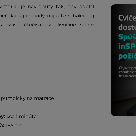
Materiál je navrhnutý tak, aby odolal
nečakanej nehody nájdete v balení aj
sa vaše útočisko v divočine stane
j pumpičky na matrace
y:
cca 1 minúta
a:
185 cm