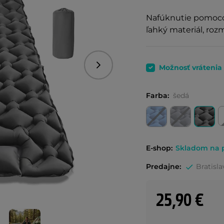
Nafúknutie pomocou 
ľahký materiál, ro
Možnosť vrátenia
Nasledujúce
Farba:
šedá
E-shop:
Skladom na p
Predajne:
Bratisla
25,90 €