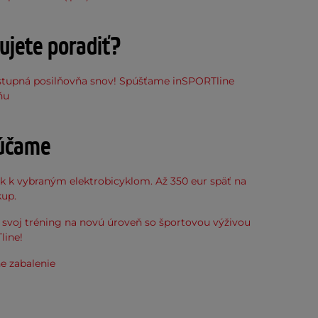
ujete poradiť?
stupná posilňovňa snov! Spúšťame inSPORTline
ňu
účame
k k vybraným elektrobicyklom. Až 350 eur späť na
kup.
svoj tréning na novú úroveň so športovou výživou
line!
e zabalenie