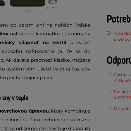
Potreb
álom po celom dni na nohách. Vďaka
Vaša do
ilov
nafúknete karimatku bez námahy
požičov
tmicky šliapnuť na ventil
a využiť
 spôsobu nafukovania je, že sa do
Odpor
c. Ak dávate prednosť klasike, môžete
to systém vám ušetrí dych aj čas, aby
Cashbac
icho prichádzajúcej noci.
ďalší ná
Posuňte 
 sny v teple
inSPORT
Diskrétn
povrchovou úpravou
, ktorý kombinuje
odolnosťou. Táto technologická vrstva
 chladu od zeme, čím zaisťuje dokonalú