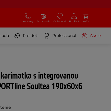
Kontakty
Porovnanie
Obľúbené
Prihlásiť
Košík
rada
Pre deti
Professional
Akcie
 karimatka s integrovanou
ORTline Soultea 190x60x6
tenie