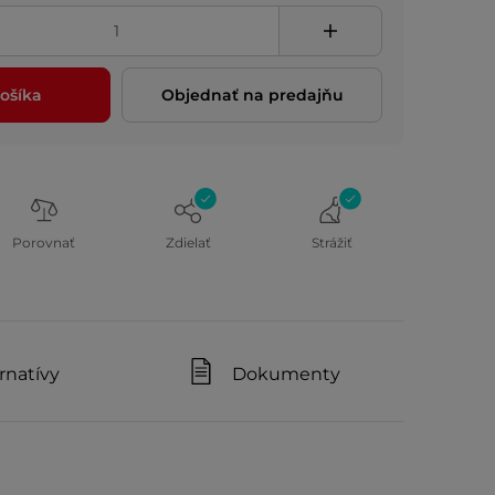
ošíka
Objednať na predajňu
Porovnať
Zdielať
Strážiť
rnatívy
Dokumenty