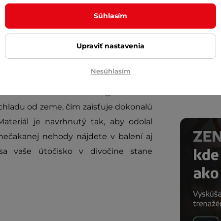
to systém vám ušetrí dych aj čas, aby
Súhlasím
Cashbac
icho prichádzajúcej noci.
ďalší ná
Posuňte 
Upraviť nastavenia
 sny v teple
inSPORT
Nesúhlasím
Diskrétn
povrchovou úpravou
, ktorý kombinuje
odolnosťou. Táto technologická vrstva
 chladu od zeme, čím zaisťuje dokonalú
Materiál je navrhnutý tak, aby odolal
nečakanej nehody nájdete v balení aj
sa vaše útočisko v divočine stane