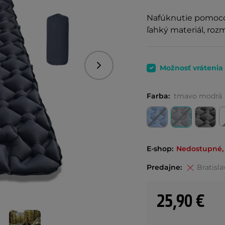
Nafúknutie pomocou 
ľahký materiál, ro
Možnosť vrátenia
Nasledujúce
Farba:
tmavo modrá
E-shop:
Nedostupné, 
Predajne:
Bratisla
25,90 €