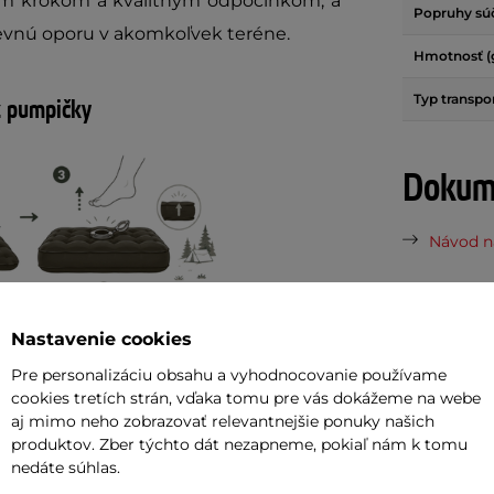
kým krokom a kvalitným odpočinkom, a
Popruhy súč
vnú oporu v akomkoľvek teréne.
Hmotnosť (
Typ transpo
z pumpičky
Dokume
Návod na
Potreb
Nastavenie cookies
álom po celom dni na nohách. Vďaka
Vaša do
Pre personalizáciu obsahu a vyhodnocovanie používame
ilov
nafúknete karimatku bez námahy
požičov
cookies tretích strán, vďaka tomu pre vás dokážeme na webe
tmicky šliapnuť na ventil
a využiť
aj mimo neho zobrazovať relevantnejšie ponuky našich
 spôsobu nafukovania je, že sa do
produktov. Zber týchto dát nezapneme, pokiaľ nám k tomu
Odpor
nedáte súhlas.
c. Ak dávate prednosť klasike, môžete