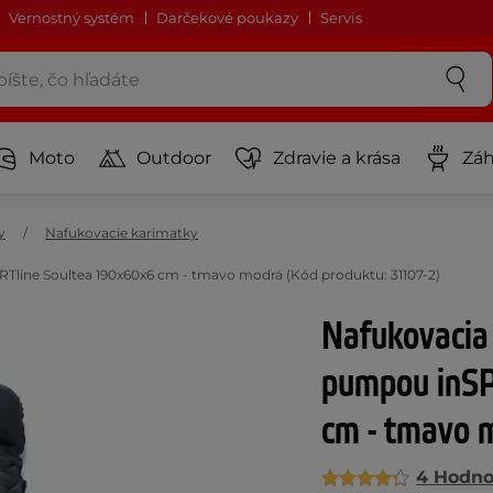
Vernostný systém
Darčekové poukazy
Servis
Moto
Outdoor
Zdravie a krása
Záh
y
Nafukovacie karimatky
line Soultea 190x60x6 cm - tmavo modrá (Kód produktu: 31107-2)
Nafukovacia
pumpou inSP
cm - tmavo 
4 Hodno