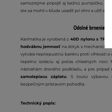
samozrejme pripojiť aj bežnú pumpičku. Ten
ste sa mohli v kľude usadiť pri ohni a užiť si t
Odolné brnenie pre
Karimatka je vyrobená z
40D nylonu s TPU 
hodvábnu jemnosť
na dotyk s mechanickou 
vytvára nepriepustnú bariéru proti vlhkosti a
tepelnú izoláciu aj počas chladných nocí. 
nástrahám drsného podkladu, a pre prípad 
samolepiacu záplatu
. S touto výbavou 
bezpečným prístavom pohodlia.
Technický popis: