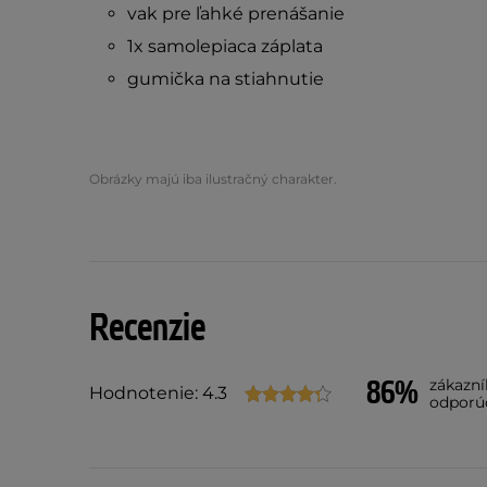
vak pre ľahké prenášanie
1x samolepiaca záplata
gumička na stiahnutie
Obrázky majú iba ilustračný charakter.
Recenzie
86%
zákazn
Hodnotenie: 4.3
odporú