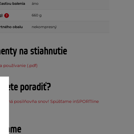
asťou balenia
áno
g)
660 g
rtného obalu
nekompresný
nty na stiahnutie
 používanie (.pdf)
ujete poradiť?
stupná posilňovňa snov! Spúšťame inSPORTline
ňu
účame