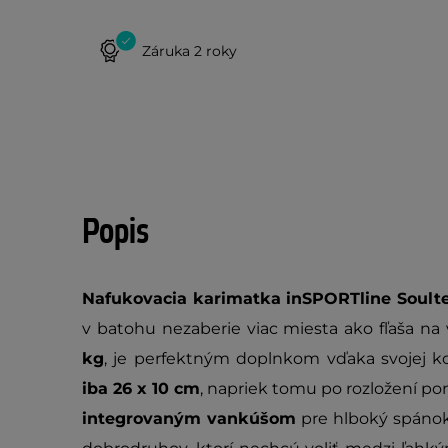
Záruka 2 roky
Popis
Nafukovacia karimatka inSPORTline Soult
v batohu nezaberie viac miesta ako fľaša na 
kg
, je perfektným doplnkom vďaka svojej k
iba 26 x 10 cm
, napriek tomu po rozložení po
integrovaným vankúšom
pre hlboký spánok