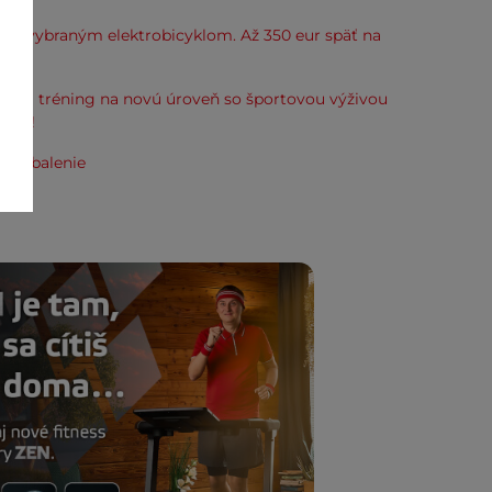
k k vybraným elektrobicyklom. Až 350 eur späť na
kup.
svoj tréning na novú úroveň so športovou výživou
line!
e zabalenie