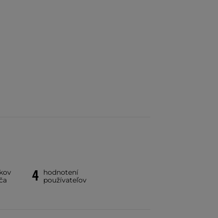
4
íkov
hodnotení
ča
používateľov