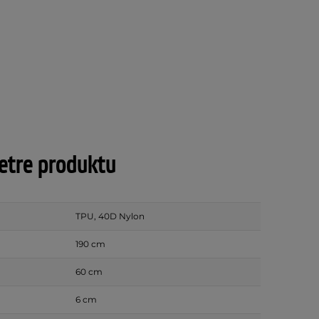
tre produktu
TPU, 40D Nylon
190 cm
60 cm
6 cm