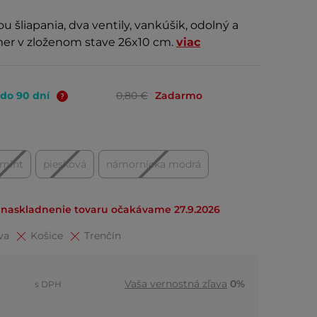
šliapania, dva ventily, vankúšik, odolný a
zmer v zloženom stave 26x10 cm.
viac
 do 90 dní
0,80 €
Zadarmo
mint
piesková
námornícka modrá
naskladnenie tovaru očakávame 27.9.2026
va
Košice
Trenčín
Vaša vernostná zľava
0%
s DPH