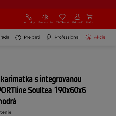
Kontakty
Porovnanie
Obľúbené
Prihlásiť
Košík
rada
Pre deti
Professional
Akcie
 karimatka s integrovanou
ORTline Soultea 190x60x6
modrá
tenie