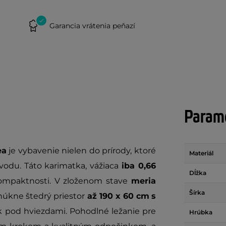
Garancia vrátenia peňazí
Parame
ea
je vybavenie nielen do prírody, ktoré
Materiál
vodu. Táto karimatka, vážiaca
iba 0,66
Dĺžka
ompaktnosti. V zloženom stave
meria
Šírka
núkne štedrý priestor
až 190 x 60 cm
s
 pod hviezdami. Pohodlné ležanie pre
Hrúbka