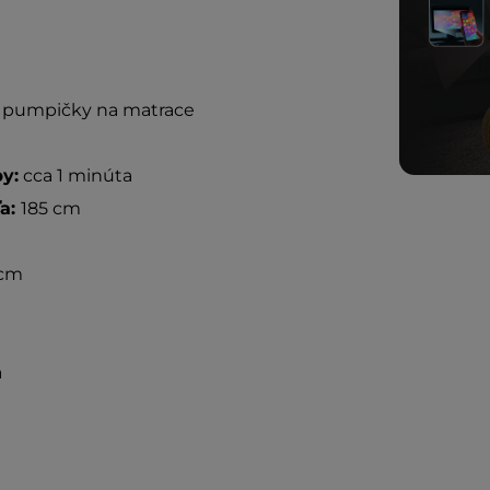
j pumpičky na matrace
y:
cca 1 minúta
a:
185 cm
 cm
a