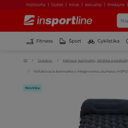
Požičovňa
Outlet
Inlive
Aktuality
Predajne
Fitness
Šport
Cyklistika
Outdoor
Matrace, karimatky, lehátka a podložk
Nafukovacia karimatka s integrovanou pumpou inSPORT
Novinka