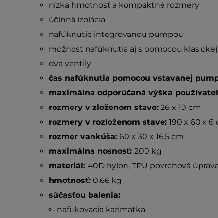
nízka hmotnosť a kompaktné rozmery
účinná izolácia
nafúknutie integrovanou pumpou
možnosť nafúknutia aj s pomocou klasicke
dva ventily
čas nafúknutia pomocou vstavanej pump
maximálna odporúčaná výška používateľ
rozmery v zloženom stave:
26 x 10 cm
rozmery v rozloženom stave:
190 x 60 x 6
rozmer vankúša:
60 x 30 x 16,5 cm
maximálna nosnosť:
200 kg
materiál:
40D nylon, TPU povrchová úprav
hmotnosť:
0,66 kg
súčasťou balenia:
nafukovacia karimatka