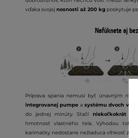
dobrodruhov, ktorí nechcú voliť medzi ľah
vďaka svojej
nosnosti až 200 kg
poskytuje pe
Nafúknete aj be
Príprava spania nemusí byť únavným ritu
integrovanej pumpe
a
systému dvoch vent
do jednej minúty. Stačí
niekoľkokrát ry
hmotnosť vlastného tela. Výhodou tohto
karimatky nedostane nežiaduca vlhkosť z pľú