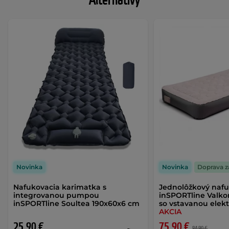
Alternatívy
Novinka
Novinka
Doprava 
Nafukovacia karimatka s
Jednolôžkový nafu
integrovanou pumpou
inSPORTline Valko
inSPORTline Soultea 190x60x6 cm
so vstavanou ele
AKCIA
25,90 €
75,90 €
84,90 €