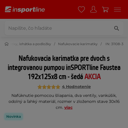
 karimatky, lehátka a podložky
Nafukovacie karimatky
IN: 31108-3
Nafukovacia karimatka pre dvoch s
integrovanou pumpou inSPORTline Faustea
192x125x8 cm - šedá
AKCIA
4 Hodnotenie
Nafúknutie pomocou šliapania, dva ventily, vankúšik,
odolný a ľahký materiál, rozmer v zloženom stave 30x16
cm.
viac
Novinka