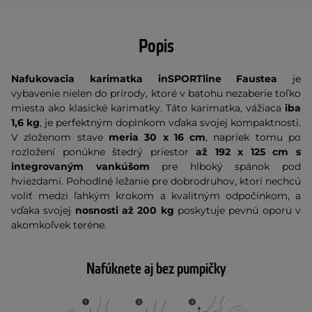
Popis
Nafukovacia karimatka inSPORTline Faustea
je
vybavenie nielen do prírody, ktoré v batohu nezaberie toľko
miesta ako klasické karimatky. Táto karimatka, vážiaca
iba
1,6 kg
, je perfektným doplnkom vďaka svojej kompaktnosti.
V zloženom stave
meria 30 x 16 cm
, napriek tomu po
rozložení ponúkne štedrý priestor
až 192 x 125 cm
s
integrovaným vankúšom
pre hlboký spánok pod
hviezdami. Pohodlné ležanie pre dobrodruhov, ktorí nechcú
voliť medzi ľahkým krokom a kvalitným odpočinkom, a
vďaka svojej
nosnosti až 200 kg
poskytuje pevnú oporu v
akomkoľvek teréne.
Nafúknete aj bez pumpičky