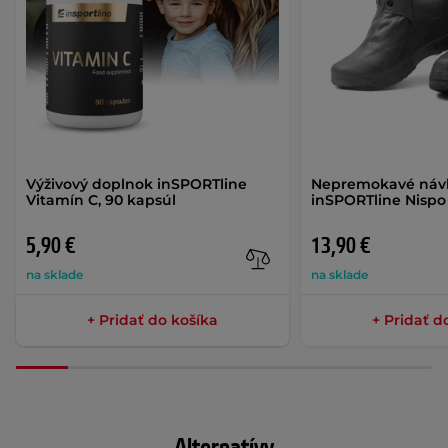
Výživový doplnok inSPORTline
Nepremokavé návl
Vitamín C, 90 kapsúl
inSPORTline Nispo
5,90 €
13,90 €
na sklade
na sklade
+ Pridať do košíka
+ Pridať d