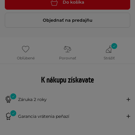
Do košíka
Objednať na predajňu
Obľúbené
Porovnať
Strážiť
K nákupu získavate
Záruka 2 roky
Garancia vrátenia peňazí