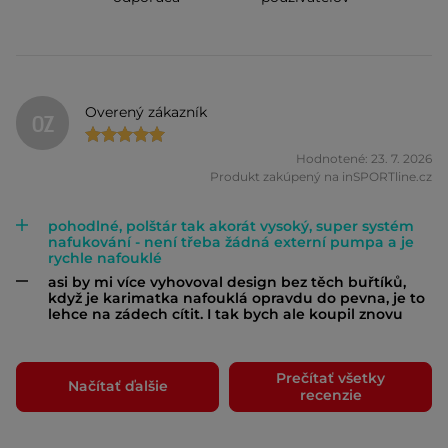
Overený zákazník
OZ
Hodnotené: 23. 7. 2026
Produkt zakúpený na inSPORTline.cz
pohodlné, polštár tak akorát vysoký, super systém
nafukování - není třeba žádná externí pumpa a je
rychle nafouklé
asi by mi více vyhovoval design bez těch buřtíků,
když je karimatka nafouklá opravdu do pevna, je to
lehce na zádech cítit. I tak bych ale koupil znovu
Prečítať všetky
Načítať ďalšie
recenzie