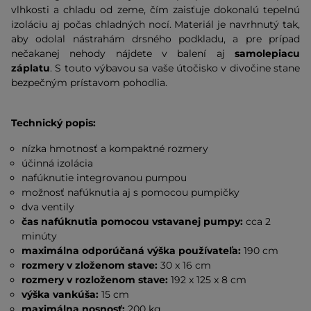
vlhkosti a chladu od zeme, čím zaisťuje dokonalú tepelnú
izoláciu aj počas chladných nocí. Materiál je navrhnutý tak,
aby odolal nástrahám drsného podkladu, a pre prípad
nečakanej nehody nájdete v balení aj
samolepiacu
záplatu
. S touto výbavou sa vaše útočisko v divočine stane
bezpečným prístavom pohodlia.
Technický popis:
nízka hmotnosť a kompaktné rozmery
účinná izolácia
nafúknutie integrovanou pumpou
možnosť nafúknutia aj s pomocou pumpičky
dva ventily
čas nafúknutia pomocou vstavanej pumpy:
cca 2
minúty
maximálna odporúčaná výška používateľa:
190 cm
rozmery v zloženom stave:
30 x 16 cm
rozmery v rozloženom stave:
192 x 125 x 8 cm
výška vankúša:
15 cm
maximálna nosnosť:
200 kg