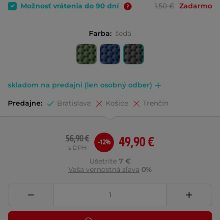
Možnosť vrátenia do 90 dní
1,50 €
Zadarmo
Farba:
šedá
skladom na predajni (len osobný odber)
Predajne:
Bratislava
Košice
Trenčín
56,90 €
49,90 €
-12%
s DPH
Ušetríte
7 €
Vaša vernostná zľava
0%