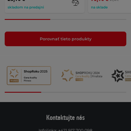
skladom na predajni
na sklade
Porovnať tieto produkty
Kontaktujte nás
Infolinka
:
+421 917 700 098