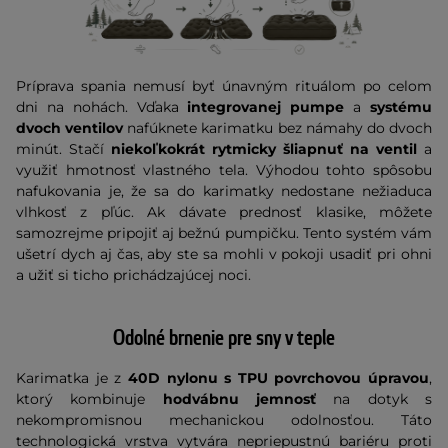
Príprava spania nemusí byť únavným rituálom po celom
dni na nohách. Vďaka
integrovanej pumpe
a
systému
dvoch ventilov
nafúknete karimatku bez námahy do dvoch
minút. Stačí
niekoľkokrát rytmicky šliapnuť na ventil
a
využiť hmotnosť vlastného tela. Výhodou tohto spôsobu
nafukovania je, že sa do karimatky nedostane nežiaduca
vlhkosť z pľúc. Ak dávate prednosť klasike, môžete
samozrejme pripojiť aj bežnú pumpičku. Tento systém vám
ušetrí dych aj čas, aby ste sa mohli v pokoji usadiť pri ohni
a užiť si ticho prichádzajúcej noci.
Odolné brnenie pre sny v teple
Karimatka je z
40D nylonu s TPU povrchovou úpravou
,
ktorý kombinuje
hodvábnu jemnosť
na dotyk s
nekompromisnou mechanickou odolnosťou. Táto
technologická vrstva vytvára nepriepustnú bariéru proti