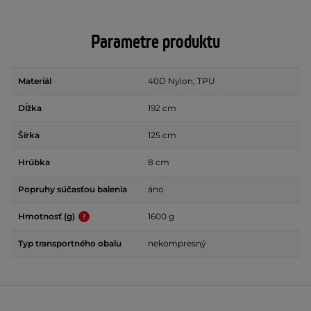
Parametre produktu
Materiál
40D Nylon, TPU
Dĺžka
192 cm
Šírka
125 cm
Hrúbka
8 cm
Popruhy súčasťou balenia
áno
Hmotnosť (g)
1600 g
Typ transportného obalu
nekompresný