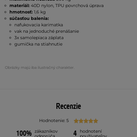
materiál:
40D nylon, TPU povrchová úprava
hmotnosť:
1,6 kg
súčasťou balenia:
nafukovacia karimatka
vak na jednoduché prenášanie
3x samolepiaca záplata
gumička na stiahnutie
Obrázky majú iba ilustračný charakter.
Recenzie
Hodnotenie: 5
zákazníkov
hodnotení
100%
4
odporúča
používateľov