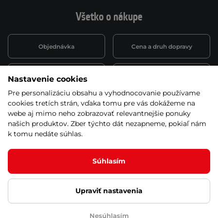
Všetko o nákupe
Objednávka
Cena a druh dopravy
Spôsob platby
Vernostný systém
Nastavenie cookies
Pre personalizáciu obsahu a vyhodnocovanie používame
cookies tretích strán, vďaka tomu pre vás dokážeme na
Montáž a servis
Reklamácie a záruka
webe aj mimo neho zobrazovať relevantnejšie ponuky
našich produktov. Zber týchto dát nezapneme, pokiaľ nám
k tomu nedáte súhlas.
Kariéra
Obchodné podmienky
Súhlasím
Upraviť nastavenia
© 2026 Stores inSPORTline SK, s.r.o. Všetky práva vyhradené
Ochrana osobných údajov
Nastavenie cookies
Nesúhlasím