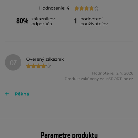
Hodnotenie: 4
zákazníkov
hodnotení
80%
1
odporúča
používateľov
Overený zákazník
OZ
Hodnotené: 12. 7. 2026
Produkt zakúpený na inSPORTline.cz
Pěkná
Parametre produktu