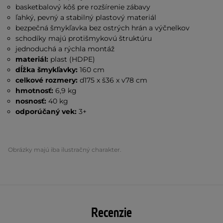
basketbalový kôš pre rozšírenie zábavy
ľahký, pevný a stabilný plastový materiál
bezpečná šmykľavka bez ostrých hrán a výčnelkov
schodíky majú protišmykovú štruktúru
jednoduchá a rýchla montáž
materiál:
plast (HDPE)
dĺžka šmykľavky:
160 cm
celkové rozmery:
d175 x š36 x v78 cm
hmotnosť:
6,9 kg
nosnosť:
40 kg
odporúčaný vek:
3+
Obrázky majú iba ilustračný charakter.
Recenzie