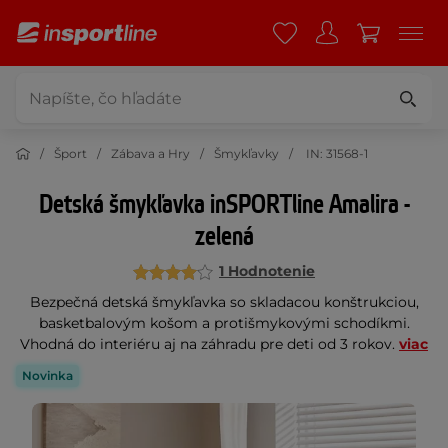
Šport
Zábava a Hry
Šmykľavky
IN: 31568-1
Detská šmykľavka inSPORTline Amalira -
zelená
1 Hodnotenie
Bezpečná detská šmykľavka so skladacou konštrukciou,
basketbalovým košom a protišmykovými schodíkmi.
Vhodná do interiéru aj na záhradu pre deti od 3 rokov.
viac
Novinka