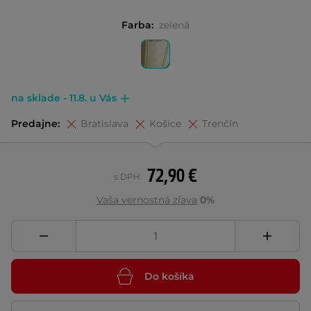
Farba:
zelená
na sklade - 11.8. u Vás
Predajne:
Bratislava
Košice
Trenčín
72,90 €
s DPH
Vaša vernostná zľava
0%
Do košíka