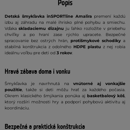
Popis
Detská šmykľavka inSPORTline Amalira
premení každú
izbu aj záhradu na malé ihrisko plné pohybu a smiechu.
Vďaka
skladaciemu dizajnu
ju ľahko rozložíte v priebehu
chvíľky a po hraní zase rýchlo upracete. Bezpečné
spracovanie bez ostrých hrán,
protišmykové schodíky
a
stabilná konštrukcia z odolného
HDPE plastu
z nej robia
ideálnu voľbu pre deti od
3 rokov
.
Hravá zábava doma i vonku
Šmykľavka je navrhnutá na
vnútorné aj vonkajšie
použitie
, takže si deti môžu hrať za každého počasia.
Okrem klasického šmýkania ponúka aj
basketbalový kôš
,
ktorý rozšíri možnosti hry a podporí pohybovú aktivitu aj
koordináciu.
Bezpečná a praktická konštrukcia