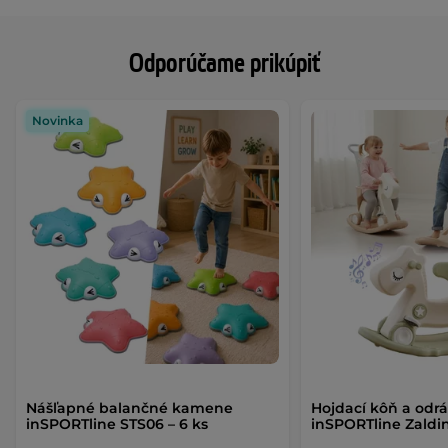
Odporúčame prikúpiť
Novinka
Nášľapné balančné kamene
Hojdací kôň a odr
inSPORTline STS06 – 6 ks
inSPORTline Zaldi