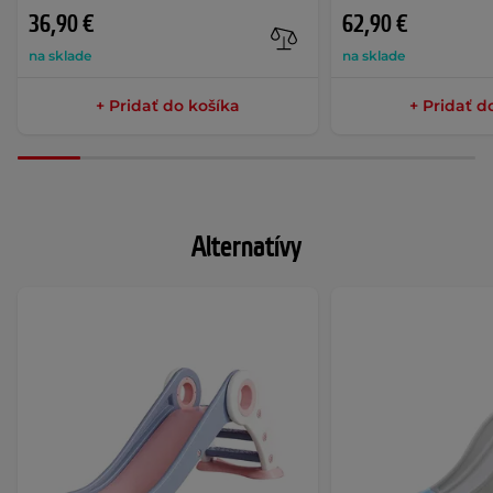
36,90 €
62,90 €
na sklade
na sklade
+ Pridať do košíka
+ Pridať d
Alternatívy