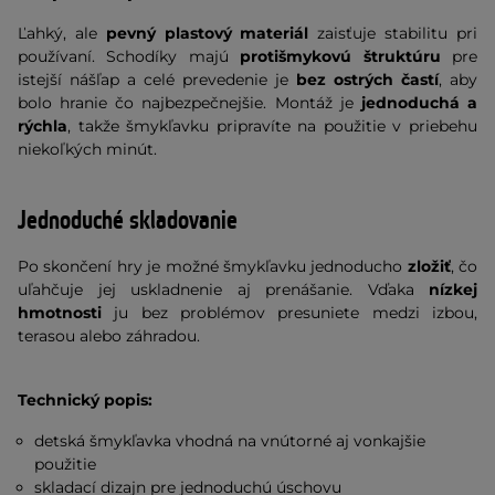
Ľahký, ale
pevný plastový materiál
zaisťuje stabilitu pri
používaní. Schodíky majú
protišmykovú štruktúru
pre
istejší nášľap a celé prevedenie je
bez ostrých častí
, aby
bolo hranie čo najbezpečnejšie. Montáž je
jednoduchá a
rýchla
, takže šmykľavku pripravíte na použitie v priebehu
niekoľkých minút.
Jednoduché skladovanie
Po skončení hry je možné šmykľavku jednoducho
zložiť
, čo
uľahčuje jej uskladnenie aj prenášanie. Vďaka
nízkej
hmotnosti
ju bez problémov presuniete medzi izbou,
terasou alebo záhradou.
Technický popis:
detská šmykľavka vhodná na vnútorné aj vonkajšie
použitie
skladací dizajn pre jednoduchú úschovu