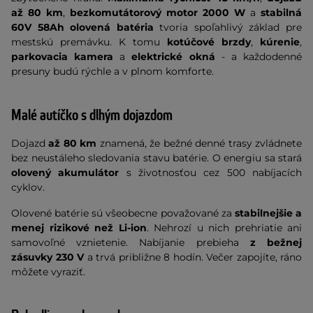
až 80 km
,
bezkomutátorový motor 2000 W
a
stabilná
60V 58Ah olovená batéria
tvoria spoľahlivý základ pre
mestskú premávku. K tomu
kotúčové brzdy
,
kúrenie
,
parkovacia kamera
a
elektrické okná
- a každodenné
presuny budú rýchle a v plnom komforte.
Malé autíčko s dlhým dojazdom
Dojazd
až 80 km
znamená, že bežné denné trasy zvládnete
bez neustáleho sledovania stavu batérie. O energiu sa stará
olovený akumulátor
s životnosťou cez 500 nabíjacích
cyklov.
Olovené batérie sú všeobecne považované za
stabilnejšie a
menej rizikové než Li-ion
. Nehrozí u nich prehriatie ani
samovoľné vznietenie. Nabíjanie prebieha
z bežnej
zásuvky 230 V
a trvá približne 8 hodín. Večer zapojíte, ráno
môžete vyraziť.