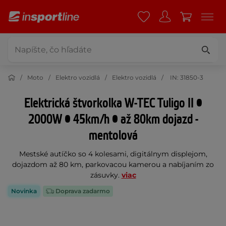
Moto
Elektro vozidlá
Elektro vozidlá
IN: 31850-3
Elektrická štvorkolka W-TEC Tuligo II •
2000W • 45km/h • až 80km dojazd -
mentolová
Mestské autíčko so 4 kolesami, digitálnym displejom,
dojazdom až 80 km, parkovacou kamerou a nabíjaním zo
zásuvky.
viac
Novinka
Doprava zadarmo