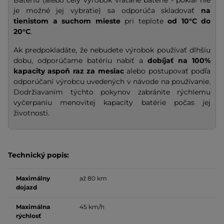
Batériu (alebo celý výrobok vrátane batérie - pokiaľ nie
je možné jej vybratie) sa odporúča skladovať
na
tienistom a suchom mieste
pri teplote
od 10°C do
20°C
.
Ak predpokladáte, že nebudete výrobok používať dlhšiu
dobu, odporúčame batériu nabiť a
dobíjať na
100%
kapacity
aspoň raz za mesiac
alebo postupovať podľa
odporúčaní výrobcu uvedených v návode na používanie.
Dodržiavaním týchto pokynov zabránite rýchlemu
vyčerpaniu menovitej kapacity batérie počas jej
životnosti.
Technický popis:
Maximálny
až 80 km
dojazd
Maximálna
45 km/h
rýchlosť