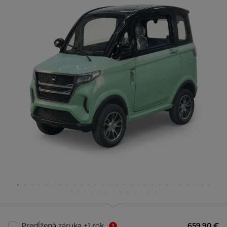
Predĺžená záruka +1 rok
659,90 €