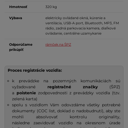
Hmotnosť
320 kg
Výbava
elektricky ovládané okná, kúrenie a
ventilácia, USB-A port, Bluetooth, MP3, FM
rádio, zadná parkovacia kamera, diaľkové
ovládanie, centrálne uzamykanie
Odporúčame
rámček na ŠPZ
prikúpiť
Proces registrácie vozidla
:
k prevádzke na pozemných komunikáciách sú
vyžadované
registračné značky
(ŠPZ)
a
poistenie
zodpovednosti z prevádzky vozidla (tzv.
zelená karta)
spolu s vozidlom Vám odovzdáme všetky potrebné
dokumenty (COC list, doklad o nadobudnutí), aby ste
mohli absolvovať kontrolu originality,
následne zaevidovať vozidlo na okresnom úrade