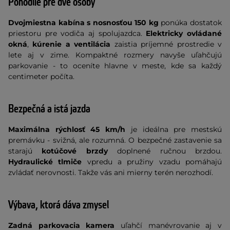
Pohodlie pre dve osoby
Dvojmiestna kabína s nosnosťou 150 kg
ponúka dostatok
priestoru pre vodiča aj spolujazdca.
Elektricky ovládané
okná
,
kúrenie a ventilácia
zaistia príjemné prostredie v
lete aj v zime. Kompaktné rozmery navyše uľahčujú
parkovanie - to oceníte hlavne v meste, kde sa každý
centimeter počíta.
Bezpečná a istá jazda
Maximálna rýchlosť 45 km/h
je ideálna pre mestskú
premávku - svižná, ale rozumná. O bezpečné zastavenie sa
starajú
kotúčové brzdy
doplnené ručnou brzdou.
Hydraulické tlmiče
vpredu a pružiny vzadu pomáhajú
zvládať nerovnosti. Takže vás ani mierny terén nerozhodí.
Výbava, ktorá dáva zmysel
Zadná parkovacia kamera
uľahčí manévrovanie aj v