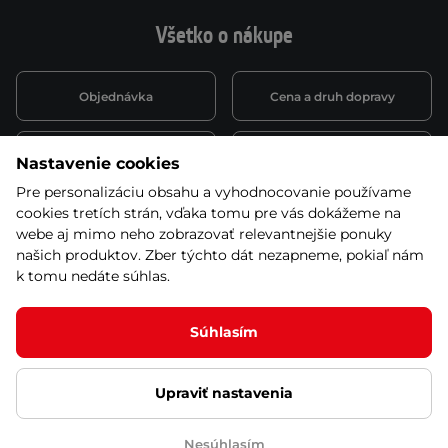
Všetko o nákupe
Objednávka
Cena a druh dopravy
Spôsob platby
Vernostný systém
Nastavenie cookies
Pre personalizáciu obsahu a vyhodnocovanie používame
cookies tretích strán, vďaka tomu pre vás dokážeme na
Montáž a servis
Reklamácie a záruka
webe aj mimo neho zobrazovať relevantnejšie ponuky
našich produktov. Zber týchto dát nezapneme, pokiaľ nám
k tomu nedáte súhlas.
Kariéra
Obchodné podmienky
Súhlasím
Upraviť nastavenia
© 2026 Stores inSPORTline SK, s.r.o. Všetky práva vyhradené
Ochrana osobných údajov
Nastavenie cookies
Nesúhlasím