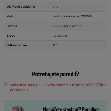
Diaľkové ovládanie
áno
Motor
bezkomutátorový, 2000W
Batéria
60V, 58Ah, olovená
Brzdy
kotúčové
Veľkosť kolies
12 "
Potrebujete poradiť?
Vaša dostupná posilňovňa snov! Spúšťame inSPORTline
požičovňu
Nemôžete si vybrať? Poradíme