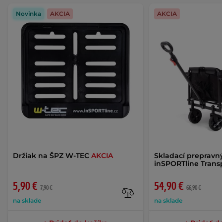
Novinka
AKCIA
AKCIA
Držiak na ŠPZ W-TEC
AKCIA
Skladací prepravný
inSPORTline Trans
5,90 €
54,90 €
7,90 €
66,90 €
na sklade
na sklade