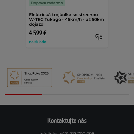
Doprava zadarmo
Elektrická trojkolka so strechou
W-TEC Tukago • 45km/h • až 50km
dojazd
4 599 €
na sklade
Kontaktujte nás
Infolinka
:
+421 917 700 098