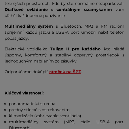
tesnejších priestoroch, kde by ste normálne nezaparkovali.
Diaľkové ovládanie s centrálnym uzamykaním
vám
uľahčí každodenné používanie.
Multimediálny systém
s Bluetooth, MP3 a FM rádiom
spríjemní každú jazdu a USB-A port umožní nabiť telefón
počas jazdy.
Elektrické vozidielko
Tuligo II pre každého
, kto hľadá
úsporný, komfortný a stabilný dopravný prostriedok s
jednoduchým nabíjaním zo zásuvky.
Odporúčame dokúpiť
rámček na ŠPZ
.
Kľúčové vlastnosti:
panoramatická strecha
predný stierač s ostrekovaním
klimatizácia (zahrievanie, ventilácia)
multimediálny systém (MP3, rádio, USB-A port,
Bluetooth)