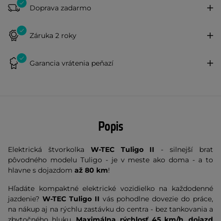
Doprava zadarmo
Záruka 2 roky
Garancia vrátenia peňazí
Popis
Elektrická štvorkolka
W-TEC Tuligo II
- silnejší brat
pôvodného modelu Tuligo - je v meste ako doma - a to
hlavne s dojazdom
až 80 km
!
Hľadáte kompaktné elektrické vozidielko na každodenné
jazdenie?
W-TEC Tuligo II
vás pohodlne dovezie do práce,
na nákup aj na rýchlu zastávku do centra - bez tankovania a
zbytočného hluku.
Maximálna rýchlosť 45 km/h
,
dojazd