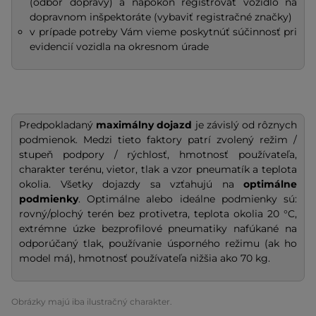
(odbor dopravy) a napokon registrovať vozidlo na
dopravnom inšpektoráte (vybaviť registračné značky)
v prípade potreby Vám vieme poskytnúť súčinnosť pri
evidencií vozidla na okresnom úrade
Predpokladaný
maximálny dojazd
je závislý od rôznych
podmienok. Medzi tieto faktory patrí zvolený režim /
stupeň podpory / rýchlosť, hmotnosť používateľa,
charakter terénu, vietor, tlak a vzor pneumatík a teplota
okolia. Všetky dojazdy sa vzťahujú na
optimálne
podmienky
. Optimálne alebo ideálne podmienky sú:
rovný/plochý terén bez protivetra, teplota okolia 20 °C,
extrémne úzke bezprofilové pneumatiky nafúkané na
odporúčaný tlak, používanie úsporného režimu (ak ho
model má), hmotnosť používateľa nižšia ako 70 kg.
Obrázky majú iba ilustračný charakter.