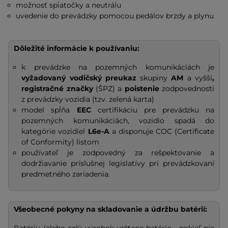
možnosť spiatočky a neutrálu
uvedenie do prevádzky pomocou pedálov brzdy a plynu
Dôležité informácie k používaniu
:
k prevádzke na pozemných komunikáciách je
vyžadovaný vodičský preukaz
skupiny
AM
a vyšší
,
registračné značky
(ŠPZ) a
poistenie
zodpovednosti
z prevádzky vozidla (tzv. zelená karta)
model spĺňa
EEC
certifikáciu pre prevádzku na
pozemných komunikáciách, vozidlo spadá do
kategórie vozidiel
L6e-A
a disponuje COC (Certificate
of Conformity) listom
používateľ je zodpovedný za rešpektovanie a
dodržiavanie príslušnej legislatívy pri prevádzkovaní
predmetného zariadenia.
Všeobecné pokyny na skladovanie a údržbu batérií: