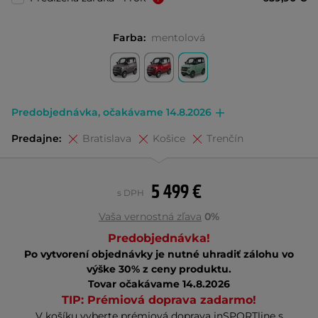
Farba:
mentolová
Predobjednávka, očakávame 14.8.2026
Predajne:
Bratislava
Košice
Trenčín
5 499 €
s DPH
Vaša vernostná zľava
0%
Predobjednávka!
Po vytvorení objednávky je nutné uhradiť zálohu vo
výške 30% z ceny produktu.
Tovar očakávame 14.8.2026
TIP: Prémiová doprava zadarmo!
V košíku vyberte prémiová doprava inSPORTline s