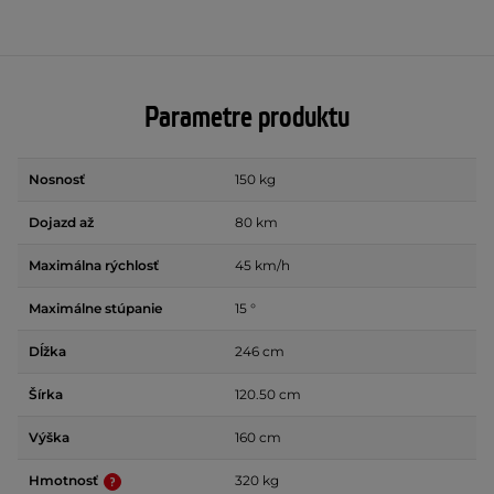
Parametre produktu
Nosnosť
150 kg
Dojazd až
80 km
Maximálna rýchlosť
45 km/h
Maximálne stúpanie
15 °
Dĺžka
246 cm
Šírka
120.50 cm
Výška
160 cm
Hmotnosť
320 kg