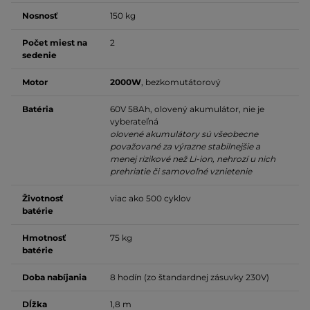
Nosnosť
150 kg
Počet miest na
2
sedenie
Motor
2000W
, bezkomutátorový
Batéria
60V 58Ah, olovený akumulátor, nie je
vyberateľná
olovené akumulátory sú všeobecne
považované za výrazne stabilnejšie a
menej rizikové než Li-ion, nehrozí u nich
prehriatie či samovoľné vznietenie
Životnosť
viac ako 500 cyklov
batérie
Hmotnosť
75 kg
batérie
Doba nabíjania
8 hodín (zo štandardnej zásuvky 230V)
Dĺžka
1,8 m