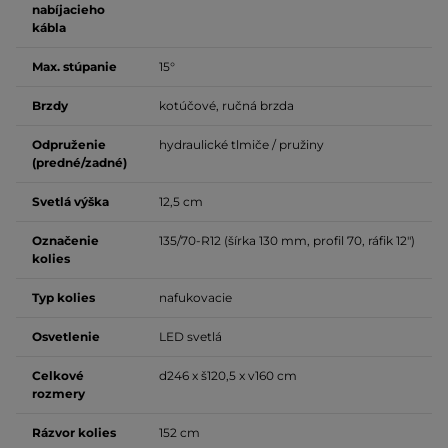
nabíjacieho
kábla
Max. stúpanie
15°
Brzdy
kotúčové, ručná brzda
Odpruženie
hydraulické tlmiče / pružiny
(predné/zadné)
Svetlá výška
12,5 cm
Označenie
135/70-R12 (šírka 130 mm, profil 70, ráfik 12")
kolies
Typ kolies
nafukovacie
Osvetlenie
LED svetlá
Celkové
d246 x š120,5 x v160 cm
rozmery
Rázvor kolies
152 cm