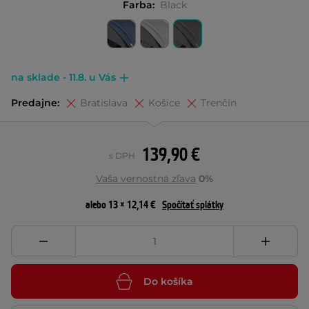
Farba:
Black
na sklade - 11.8. u Vás
Predajne:
Bratislava
Košice
Trenčín
139,90 €
s DPH
Vaša vernostná zľava
0%
alebo 13 × 12,14 €
Spočítať splátky
Do košíka