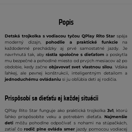
Popis
Detská trojkolka s vodiacou tyčou QPlay Rito Star
spája
moderný dizajn,
pohodlie a praktické funkcie
na
každodenné prechádzky aj prvé samostatné jazdy. Je
navrhnutá tak, aby
rástla spoločne s dieťaťom
a poskytla
mu bezpečné a pohodlné miesto od prvých mesiacov až po
obdobie, kedy začne
objavovať svet vlastnou silou
. Vďaka
ľahkej, ale pevnej konštrukcii, inteligentným detailom a
jednoduchému ovládaniu
si ju obľúbia deti aj rodičia.
Prispôsobí sa dieťaťu aj každej situácii
QPlay Rito Star funguje ako praktická trojkolka
3v1
, ktorú
ľahko prispôsobíte veku a potrebám dieťaťa.
Najmenšie
deti
môžu pohodlne odpočívať s nohami na stúpačkách,
zatiaľ čo
rodič plne ovláda smer
jazdy pomocou vodiacej