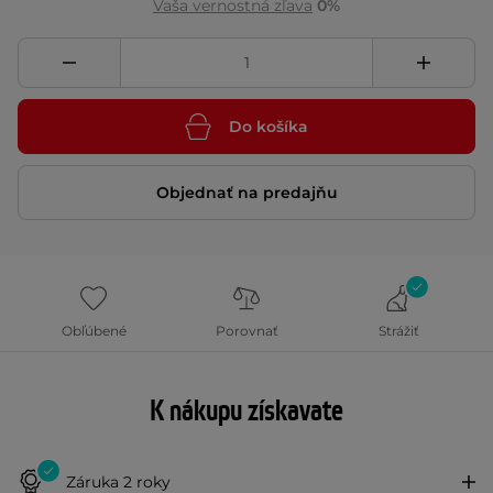
Vaša vernostná zľava
0%
Do košíka
Objednať na predajňu
Obľúbené
Porovnať
Strážiť
K nákupu získavate
Záruka 2 roky