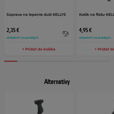
Súprava na lepenie duší KELLYS
Košík na fľašu KEL
2,35 €
4,95 €
skladom na predajni
skladom na predajni
+ Pridať do košíka
+ Pridať d
Alternatívy