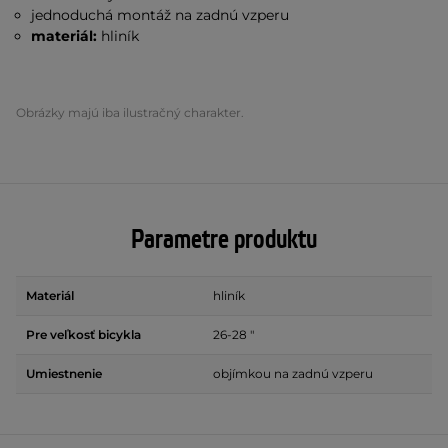
jednoduchá montáž na zadnú vzperu
materiál:
hliník
Obrázky majú iba ilustračný charakter.
Parametre produktu
Materiál
hliník
Pre veľkosť bicykla
26-28 "
Umiestnenie
objímkou na zadnú vzperu