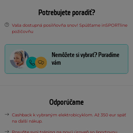
Potrebujete poradiť?
Vaša dostupná posilňovňa snov! Spúšťame inSPORTline
požičovňu
Nemôžete si vybrať? Poradíme
vám
Odporúčame
Cashback k vybraným elektrobicyklom. Až 350 eur späť
na ďalší nákup.
Posuňte svoj tréning na novú úroveň so športovou