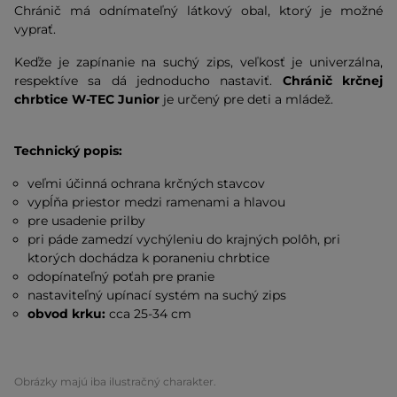
Chránič má odnímateľný látkový obal, ktorý je možné
vyprať.
Keďže je zapínanie na suchý zips, veľkosť je univerzálna,
respektíve sa dá jednoducho nastaviť.
Chránič krčnej
chrbtice W-TEC Junior
je určený pre deti a mládež.
Technický popis:
veľmi účinná ochrana krčných stavcov
vypĺňa priestor medzi ramenami a hlavou
pre usadenie prilby
pri páde zamedzí vychýleniu do krajných polôh, pri
ktorých dochádza k poraneniu chrbtice
odopínateľný poťah pre pranie
nastaviteľný upínací systém na suchý zips
obvod krku:
cca 25-34 cm
Obrázky majú iba ilustračný charakter.