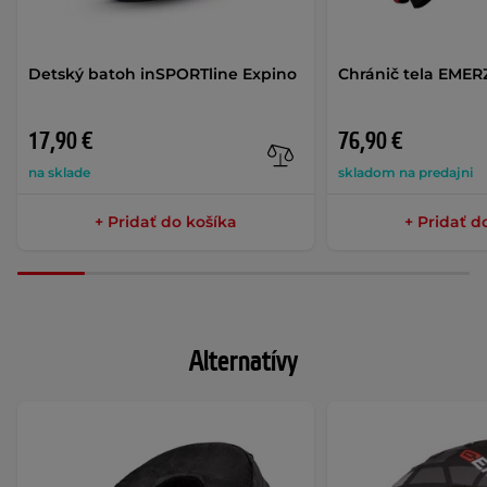
Detský batoh inSPORTline Expino
Chránič tela EMER
17,90 €
76,90 €
na sklade
skladom na predajni
+ Pridať do košíka
+ Pridať d
Alternatívy