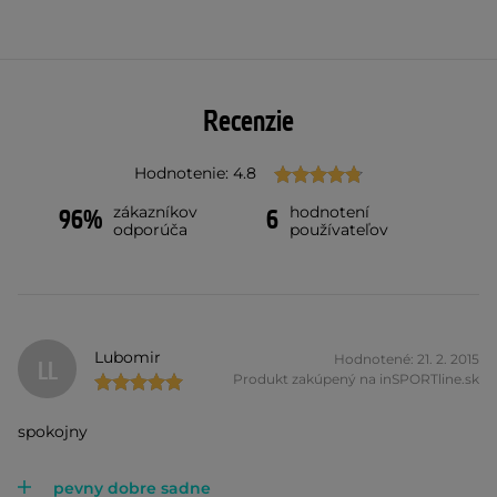
Recenzie
Hodnotenie: 4.8
zákazníkov
hodnotení
96%
6
odporúča
používateľov
Lubomir
Hodnotené: 21. 2. 2015
LL
Produkt zakúpený na inSPORTline.sk
spokojny
pevny dobre sadne