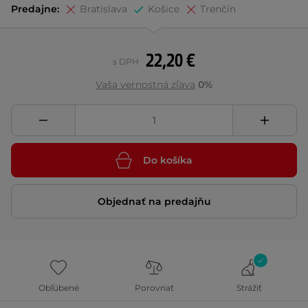
Predajne:
Bratislava
Košice
Trenčín
22,20 €
s DPH
Vaša vernostná zľava
0%
Do košíka
Objednať na predajňu
Obľúbené
Porovnať
Strážiť