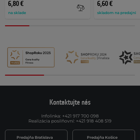
6,80 €
6,60 €
na sklade
skladom na predajni
Kontaktujte nás
Infolinka
:
+421 917 700 098
Realizácia posilňovní
:
+421 918 408 519
Predajňa Bratislava
Predajňa Košice