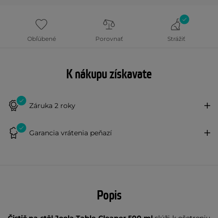
Obľúbené
Porovnať
Strážiť
K nákupu získavate
Záruka 2 roky
Garancia vrátenia peňazí
Popis