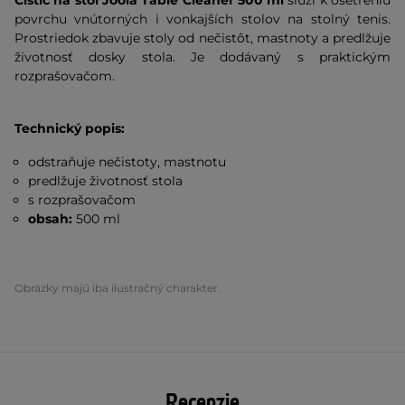
Čistič na stôl Joola Table Cleaner 500 ml
slúži k ošetreniu
povrchu vnútorných i vonkajších stolov na stolný tenis.
Prostriedok zbavuje stoly od nečistôt, mastnoty a predlžuje
životnosť dosky stola. Je dodávaný s praktickým
rozprašovačom.
Technický popis:
odstraňuje nečistoty, mastnotu
predlžuje životnosť stola
s rozprašovačom
obsah:
500 ml
Obrázky majú iba ilustračný charakter.
Recenzie