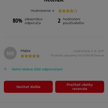
Hodnotenie: 4
zákazníkov
hodnotení
80%
2
odporúča
používateľov
Majka
Hodnotené: 2. 8. 2017
MM
Produkt zakúpený na inSPORTline.sk
Velmi dobre čistì odporùčam
Prečítať všetky
Načítať ďalšie
recenzie