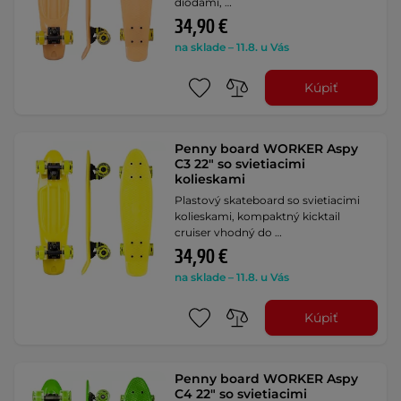
diódami, …
34,90 €
na sklade – 11.8. u Vás
Kúpiť
Penny board WORKER Aspy
C3 22" so svietiacimi
kolieskami
Plastový skateboard so svietiacimi
kolieskami, kompaktný kicktail
cruiser vhodný do …
34,90 €
na sklade – 11.8. u Vás
Kúpiť
Penny board WORKER Aspy
C4 22" so svietiacimi