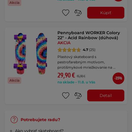
Akcia
Kúpiť
Pennyboard WORKER Colory
22" - Acid Rainbow (dúhová)
AKCIA
4.7
(25)
Plastový skateboard s
pestrofarebným motívom,
protišmykové mriežkovanie na …
29,90 €
45,90 €
-35%
Akcia
na sklade – 11.8. u Vás
Detail
Potrebujete radu?
Ako vybrať skateboard?