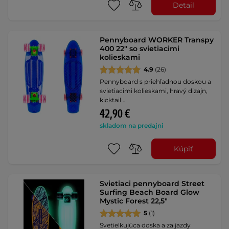
Detail
Pennyboard WORKER Transpy
400 22" so svietiacimi
kolieskami
4.9
(26)
Pennyboard s priehľadnou doskou a
svietiacimi kolieskami, hravý dizajn,
kicktail …
42,90 €
skladom na predajni
Kúpiť
Svietiaci pennyboard Street
Surfing Beach Board Glow
Mystic Forest 22,5"
5
(1)
Svetielkujúca doska a za jazdy