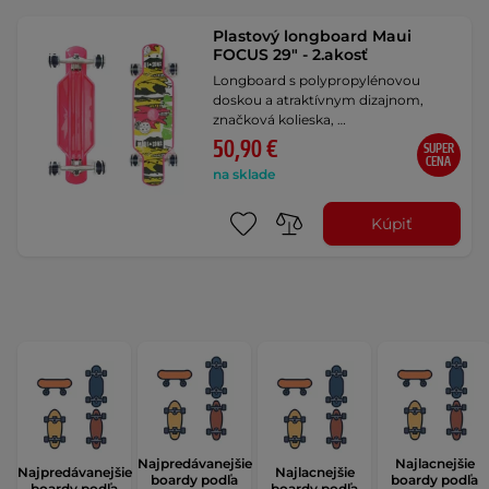
Plastový longboard Maui
FOCUS 29" - 2.akosť
Longboard s polypropylénovou
doskou a atraktívnym dizajnom,
značková kolieska, …
50,90 €
SUPER
CENA
na sklade
Kúpiť
Najpredávanejšie
Najlacnejšie
Najpredávanejšie
Najlacnejšie
boardy podľa
boardy podľa
boardy podľa
boardy podľa