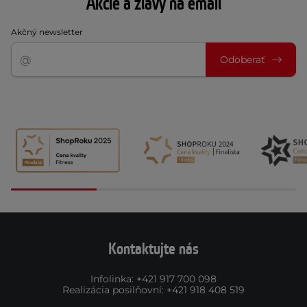
Akcie a zľavy na email
Akčný newsletter
Odoberať
Kontaktujte nás
Infolinka
:
+421 917 700 098
Realizácia posilňovní
:
+421 918 408 519