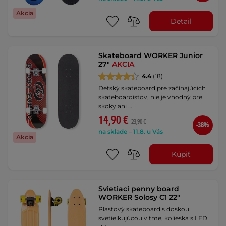
Akcia
Detail
Skateboard WORKER Junior
27"
AKCIA
4.4
(18)
Detský skateboard pre začínajúcich
skateboardistov, nie je vhodný pre
skoky ani …
14,90 €
23,90 €
-38%
na sklade – 11.8. u Vás
Akcia
Kúpiť
Svietiaci penny board
WORKER Solosy C1 22"
Plastový skateboard s doskou
svetielkujúcou v tme, kolieska s LED