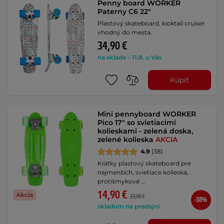
Penny board WORKER
Paterny C6 22"
Plastový skateboard, kicktail cruiser
vhodný do mesta.
34,90 €
na sklade – 11.8. u Vás
Kúpiť
Mini pennyboard WORKER
Pico 17" so svietiacimi
kolieskami - zelená doska,
zelené kolieska
AKCIA
4.9
(38)
Krátky plastový skateboard pre
najmenších, svietiace kolieska,
protišmykové …
14,90 €
Akcia
23,90 €
-38%
skladom na predajni