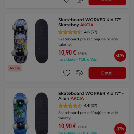
Skateboard WORKER Kid 17" -
Skateboy
AKCIA
4.6
(37)
Skateboard pre začínajúce mladé
talenty.
10,90 €
17,40 €
-37%
na sklade – 11.8. u Vás
Akcia
Detail
Skateboard WORKER Kid 17" -
Alien
AKCIA
4.6
(37)
Skateboard pre začínajúce mladé
talenty.
10,90 €
17,40 €
-37%
na sklade – 11.8. u Vás