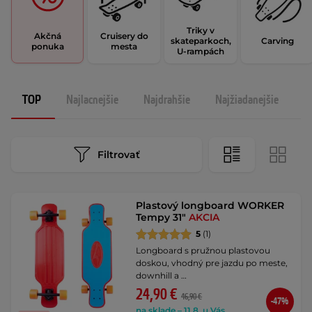
Triky v
Akčná
Cruisery do
skateparkoch,
Carving
ponuka
mesta
U-rampách
TOP
Najlacnejšie
Najdrahšie
Najžiadanejšie
N
Filtrovať
Plastový longboard WORKER
Tempy 31"
AKCIA
5
(1)
Longboard s pružnou plastovou
doskou, vhodný pre jazdu po meste,
downhill a …
24,90 €
46,90 €
-47%
na sklade – 11.8. u Vás