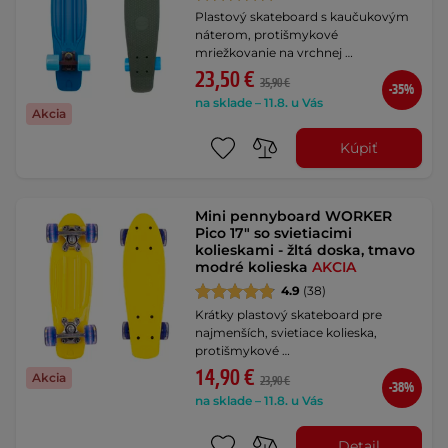
Plastový skateboard s kaučukovým
náterom, protišmykové
mriežkovanie na vrchnej …
23,50 €
35,90 €
-35%
na sklade – 11.8. u Vás
Akcia
Kúpiť
Mini pennyboard WORKER
Pico 17" so svietiacimi
kolieskami - žltá doska, tmavo
modré kolieska
AKCIA
4.9
(38)
Krátky plastový skateboard pre
najmenších, svietiace kolieska,
protišmykové …
14,90 €
Akcia
23,90 €
-38%
na sklade – 11.8. u Vás
Detail