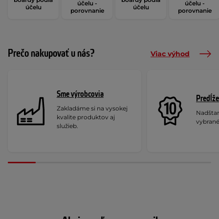
účelu -
účelu -
účelu
účelu
porovnanie
porovnanie
Prečo nakupovať u nás?
Viac výhod
Sme výrobcovia
Predĺže
Zakladáme si na vysokej
Nadšta
kvalite produktov aj
vybrané
služieb.