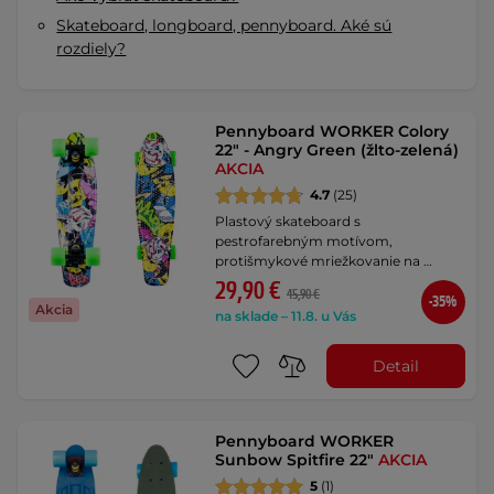
Skateboard, longboard, pennyboard. Aké sú
rozdiely?
Pennyboard WORKER Colory
22" - Angry Green (žlto-zelená)
AKCIA
4.7
(25)
Plastový skateboard s
pestrofarebným motívom,
protišmykové mriežkovanie na …
29,90 €
45,90 €
-35%
Akcia
na sklade – 11.8. u Vás
Detail
Pennyboard WORKER
Sunbow Spitfire 22"
AKCIA
5
(1)