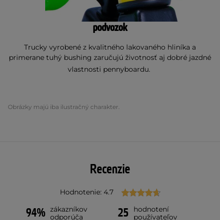
podvozok
Trucky vyrobené z kvalitného lakovaného hliníka a
primerane tuhý bushing zaručujú životnosť aj dobré jazdné
vlastnosti pennyboardu.
Obrázky majú iba ilustračný charakter.
Recenzie
Hodnotenie: 4.7
zákazníkov
hodnotení
94%
25
odporúča
používateľov