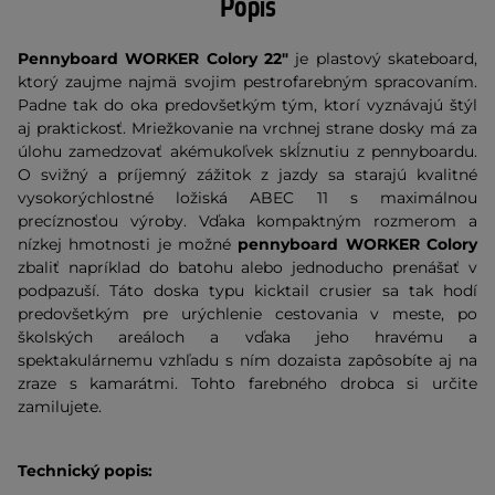
Popis
Pennyboard WORKER
Colory 22"
je plastový skateboard,
ktorý zaujme najmä svojim pestrofarebným spracovaním.
Padne tak do oka predovšetkým tým, ktorí vyznávajú štýl
aj praktickosť. Mriežkovanie na vrchnej strane dosky má za
úlohu zamedzovať akémukoľvek skĺznutiu z pennyboardu.
O svižný a príjemný zážitok z jazdy sa starajú kvalitné
vysokorýchlostné ložiská ABEC 11 s maximálnou
precíznosťou výroby. Vďaka kompaktným rozmerom a
nízkej hmotnosti je možné
pennyboard WORKER Colory
zbaliť napríklad do batohu alebo jednoducho prenášať v
podpazuší. Táto doska typu kicktail crusier sa tak hodí
predovšetkým pre urýchlenie cestovania v meste, po
školských areáloch a vďaka jeho hravému a
spektakulárnemu vzhľadu s ním dozaista zapôsobíte aj na
zraze s kamarátmi. Tohto farebného drobca si určite
zamilujete.
Technický popis: