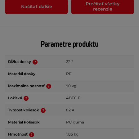
Prečítať všetky
Načítať ďalšie
recenzie
Parametre produktu
Dĺžka dosky
22 "
Materiál dosky
PP
Maximálna nosnosť
90 kg
Ložiská
ABEC 11
Tvrdosť koliesok
82 A
Materiál koliesok
PU guma
Hmotnosť
1.85 kg