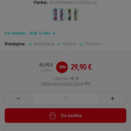
Farba:
Acid Rainbow (dúhová)
na sklade - 10.8. u Vás
Predajne:
Bratislava
Košice
Trenčín
45,90 €
29,90 €
-35%
s DPH
Ušetríte
16 €
Vaša vernostná zľava
0%
Do košíka