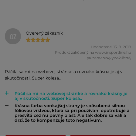
Overený zákazník
OZ
Hodnotené: 13. 8. 2018
Produkt zakúpený na www.insportline.hu
(automaticky preložené)
Páčila sa mi na webovej stránke a rovnako krásna je aj v
skutočnosti. Super kolesá..
Páčil sa mi na webovej stránke a rovnako krásny je
aj v skutočnosti. Super kolesá..
Krásna farba vonkajšej strany je spôsobená silnou
fóliovou vrstvou, ktorá sa pri používaní opotrebuje a
presvitá cez ňu pevný plast. Ale tak dobre sa valí a
drží, že to kompenzuje toto negatívum.