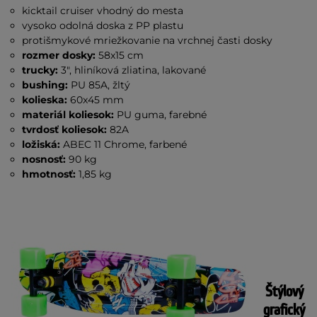
kicktail cruiser vhodný do mesta
vysoko odolná doska z PP plastu
protišmykové mriežkovanie na vrchnej časti dosky
rozmer dosky:
58x15 cm
trucky:
3", hliníková zliatina, lakované
bushing:
PU 85A, žltý
kolieska:
60x45 mm
materiál koliesok:
PU guma, farebné
tvrdosť koliesok:
82A
ložiská:
ABEC 11 Chrome, farbené
nosnosť:
90 kg
hmotnosť:
1,85 kg
Štýlový
grafický