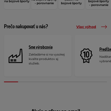
na bojové športy
bojové športy
- porovnanie
bojové športy
- porovnanie
Prečo nakupovať u nás?
Viac výhod
Sme výrobcovia
Predĺže
Zakladáme si na vysokej
Nadšta
kvalite produktov aj
vybrané
služieb.