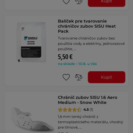
Kúpiť
Balíček pre tvarovanie
chráničov zubov SISU Heat
Pack
Tvarovanie chráničov zubov bez
použitia vody a elektriny, jednorazové
použitie, …
5,50 €
na sklade – 10.8. u Vás
Kúpiť
Chránič zubov SISU 1.6 Aero
Medium - Snow White
4.5
(1)
1,6 mm tenký chránič z
termoplastického materiálu, vhodný
pre tímové, …