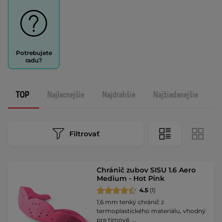
Potrebujete
radu?
TOP
Najlacnejšie
Najdrahšie
Najžiadanejšie
N
Filtrovať
Chránič zubov SISU 1.6 Aero
Medium - Hot Pink
4.5
(1)
1,6 mm tenký chránič z
termoplastického materiálu, vhodný
pre tímové, …