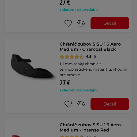
27 €
skladom na predajni
Detail
Chránič zubov SISU 1.6 Aero
Medium - Charcoal Black
4.5
(1)
1,6 mm tenký chránič z
termoplastického materiálu, vhodný
pre tímové, …
27 €
skladom na predajni
Detail
Chránič zubov SISU 1.6 Aero
Medium - Intense Red