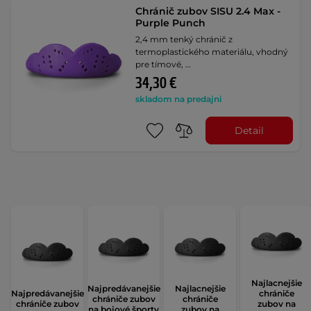
Chránič zubov SISU 2.4 Max -
Purple Punch
2,4 mm tenký chránič z
termoplastického materiálu, vhodný
pre tímové, …
34,30 €
skladom na predajni
Detail
Najlacnejšie
Najpredávanejšie
Najlacnejšie
Najpredávanejšie
chrániče
chrániče zubov
chrániče
chrániče zubov
zubov na
na bojové športy
zubov na