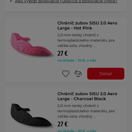
Ako vybrať boxovacie rukavice a boxovacie vrece?
Chránič zubov SISU 2.0 Aero
Large - Hot Pink
2,0 mm tenký chránič z
termoplastického materiálu, pre
väčšie ústa, vhodný …
27 €
na sklade – 10.8. u Vás
Detail
Chránič zubov SISU 2.0 Aero
Large - Charcoal Black
2,0 mm tenký chránič z
termoplastického materiálu, pre
väčšie ústa, vhodný …
27 €
na sklade – 10.8. u Vás