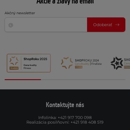
Akcie a zľavy na email
Akčný newsletter
Odoberať
Kontaktujte nás
Infolinka
:
+421 917 700 098
Realizácia posilňovní
:
+421 918 408 519