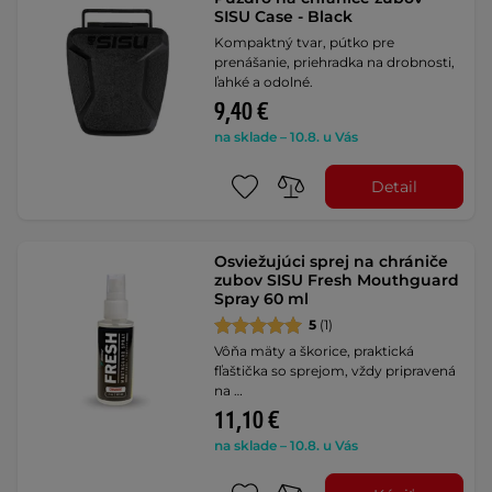
SISU Case - Black
Kompaktný tvar, pútko pre
prenášanie, priehradka na drobnosti,
ľahké a odolné.
9,40 €
na sklade – 10.8. u Vás
Detail
Osviežujúci sprej na chrániče
zubov SISU Fresh Mouthguard
Spray 60 ml
5
(1)
Vôňa mäty a škorice, praktická
fľaštička so sprejom, vždy pripravená
na …
11,10 €
na sklade – 10.8. u Vás