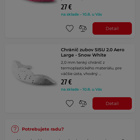
27 €
na sklade – 10.8. u Vás
Detail
Chránič zubov SISU 2.0 Aero
Large - Snow White
2,0 mm tenký chránič z
termoplastického materiálu, pre
väčšie ústa, vhodný …
27 €
na sklade – 10.8. u Vás
Detail
Potrebujete radu?