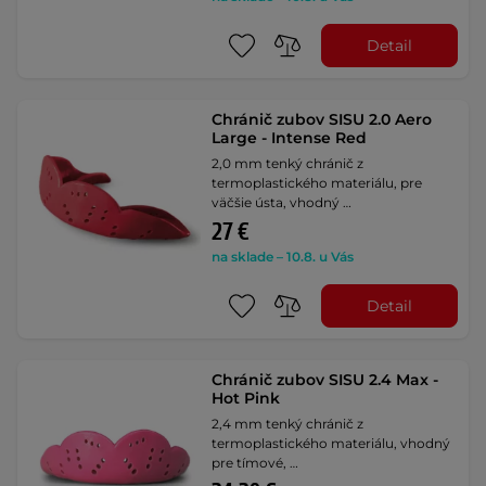
Detail
Chránič zubov SISU 2.0 Aero
Large - Intense Red
2,0 mm tenký chránič z
termoplastického materiálu, pre
väčšie ústa, vhodný …
27 €
na sklade – 10.8. u Vás
Detail
Chránič zubov SISU 2.4 Max -
Hot Pink
2,4 mm tenký chránič z
termoplastického materiálu, vhodný
pre tímové, …