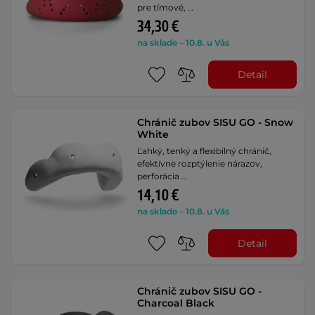
pre tímové, …
34,30 €
na sklade – 10.8. u Vás
Detail
Chránič zubov SISU GO - Snow
White
Ľahký, tenký a flexibilný chránič,
efektívne rozptýlenie nárazov,
perforácia …
14,10 €
na sklade – 10.8. u Vás
Detail
Chránič zubov SISU GO -
Charcoal Black