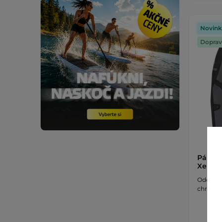
Novink
Doprav
Pánsk
Xeniaq
Odolný 
chrániče