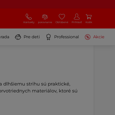
Kontakty
porovnanie
Obľúbené
Prihlásiť
Košík
rada
Pre deti
Professional
Akcie
 dlhšiemu strihu sú praktické,
rvotriednych materiálov, ktoré sú