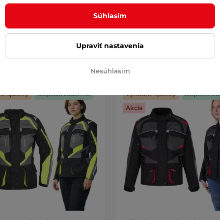
0 €
151,90 €
Súhlasím
253,30 €
e – 11.8. u Vás
na sklade – 11.8. u Vás
Upraviť nastavenia
Detail
Detai
Nesúhlasím
é splátky
Doprava zadarmo
Výhodné splátky
Doprava za
Akcia