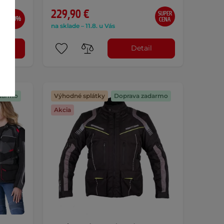
229,90 €
SUPER
-40%
CENA
na sklade – 11.8. u Vás
l
Detail
darmo
Výhodné splátky
Doprava zadarmo
Akcia