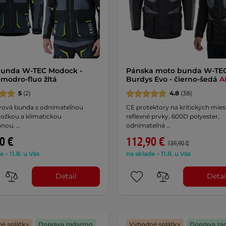
bunda W-TEC Modock -
Pánska moto bunda W-TE
-modro-fluo žltá
Burdys Evo - čierno-šedá
A
5
(2)
4.8
(38)
tvová bunda s odnímateľnou
CE protektory na kritických mies
ložkou a klimatickou
reflexné prvky, 600D polyester,
nou, …
odnímateľná …
0 €
112,90 €
139,90 €
e – 11.8. u Vás
na sklade – 11.8. u Vás
Detail
Detai
é splátky
Doprava zadarmo
Výhodné splátky
Doprava za