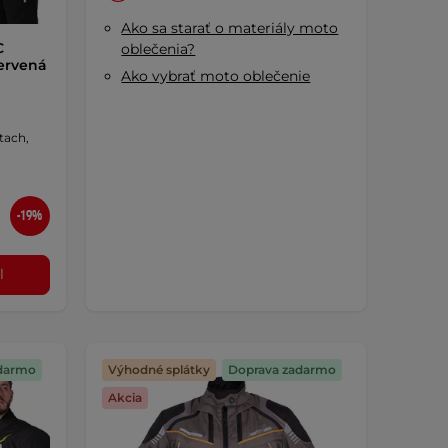
Ako sa starať o materiály moto
C
oblečenia?
červená
Ako vybrať moto oblečenie
tach,
-19%
l
darmo
Výhodné splátky
Doprava zadarmo
Akcia