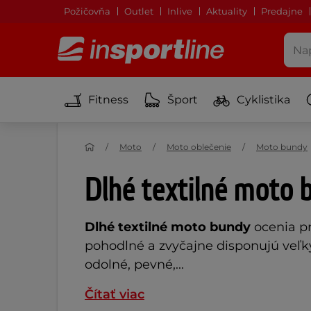
Požičovňa
Outlet
Inlive
Aktuality
Predajne
Fitness
Šport
Cyklistika
Moto
Moto oblečenie
Moto bundy
Dlhé textilné moto 
Dlhé textilné moto bundy
ocenia pr
pohodlné a zvyčajne disponujú veľk
odolné, pevné,...
Čítať viac