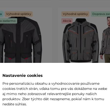
a
Výhodné splátky
Výhodné splátky
Doprava za
a zadarmo
Akcia
Nastavenie cookies
a moto bunda W-TEC
Touringová moto bunda W
 - čierno-šedá
Smackton - čierno-šedo-or
Pre personalizáciu obsahu a vyhodnocovanie používame
AKCIA
cookies tretích strán, vďaka tomu pre vás dokážeme na webe
materiál Maxdura®, certifikované
4.8
(9)
aj mimo neho zobrazovať relevantnejšie ponuky našich
 na lakťoch a ramenách, …
produktov. Zber týchto dát nezapneme, pokiaľ nám k tomu
Trojvrstvová bunda s odnímateľ
nedáte súhlas.
samostatne nositeľnou softshell
vrstvou, …