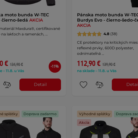
a moto bunda W-TEC
Pánska moto bunda W-TE
- čierno-šedá
AKCIA
Burdys Evo - čierno-šedo-
AKCIA
materiál Maxdura®, certifikované
4.8
(38)
 na lakťoch a ramenách, …
CE protektory na kritických mies
reflexné prvky, 600D polyester,
odnímateľná …
0 €
112,90 €
134,90 €
139,90 €
-11%
e – 11.8. u Vás
na sklade – 11.8. u Vás
Detail
Detai
é splátky
Doprava zadarmo
Výhodné splátky
Doprava za
Akcia