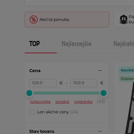
Pá
Akčná ponuka
bu
TOP
Najlacnejšie
Najdrah
Cena
Novink
Doprav
€
-
€
(43)
najlacnejšie
stredná
najdrahšie
Len akčné ceny
(24)
Stav tovaru