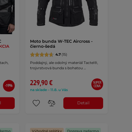
C
Moto bunda W-TEC Aircross -
KCIA
čierno-šedá
4.7
(15)
tach,
Poddajný, ale odolný materiál Tactel®,
trojvrstvová bunda s bohatou …
229,90 €
SUPER
-19%
CENA
na sklade – 11.8. u Vás
l
Detail
darmo
Výhodné splátky
Doprava zadarmo