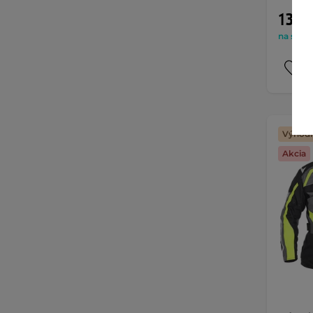
139,9
na sklad
Výhodn
Akcia