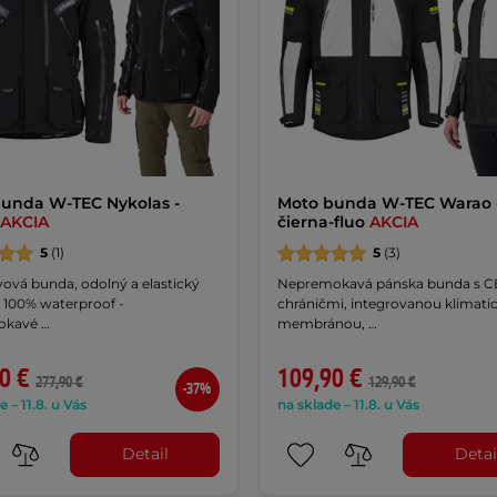
unda W-TEC Nykolas -
Moto bunda W-TEC Warao 
AKCIA
čierna-fluo
AKCIA
5
(1)
5
(3)
vová bunda, odolný a elastický
Nepremokavá pánska bunda s C
 100% waterproof -
chráničmi, integrovanou klimati
okavé …
membránou, …
0 €
109,90 €
277,90 €
129,90 €
-37%
e – 11.8. u Vás
na sklade – 11.8. u Vás
Detail
Detai