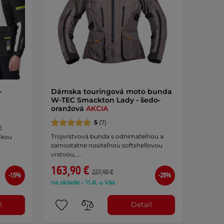
-
Dámska touringová moto bunda
W-TEC Smackton Lady - šedo-
oranžová
AKCIA
5
(7)
E
Trojvrstvová bunda s odnímateľnou a
ckou
samostatne nositeľnou softshellovou
vrstvou, …
163,90 €
227,90 €
-15%
-28%
na sklade – 11.8. u Vás
l
Detail