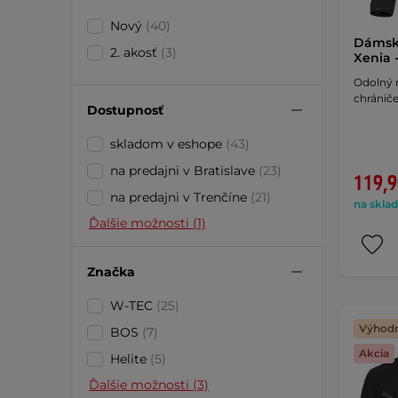
Nový
(40)
Dámsk
2. akosť
(3)
Xenia 
Odolný 
chrániče
Dostupnosť
skladom v eshope
(43)
na predajni v Bratislave
(23)
119,9
na predajni v Trenčíne
(21)
na sklad
Ďalšie možnosti (1)
Značka
W-TEC
(25)
Výhodn
BOS
(7)
Akcia
Helite
(5)
Ďalšie možnosti (3)