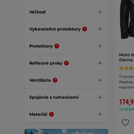
Veľkosť
Vyberateľné protektory
Protektory
Moto b
čierna
Reflexné prvky
Trojvrst
Ventilácia
Ripstop,
neprem
Spojenie s nohavicami
174,9
na sklad
Materiál