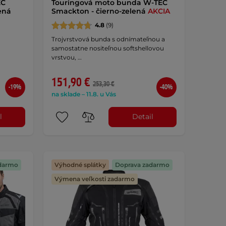
EC
Touringová moto bunda W-TEC
ená
Smackton - čierno-zelená
AKCIA
4.8
(9)
Trojvrstvová bunda s odnímateľnou a
samostatne nositeľnou softshellovou
vrstvou, …
151,90 €
253,30 €
-19%
-40%
na sklade – 11.8. u Vás
l
Detail
darmo
Výhodné splátky
Doprava zadarmo
Výmena veľkosti zadarmo