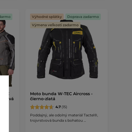
darmo
Výhodné splátky
Doprava zadarmo
Výmena veľkosti zadarmo
-TEC
Moto bunda W-TEC Aircross -
anžová
čierno-zlatá
4.7
(15)
Poddajný, ale odolný materiál Tactel®,
nou a
trojvrstvová bunda s bohatou …
ovou