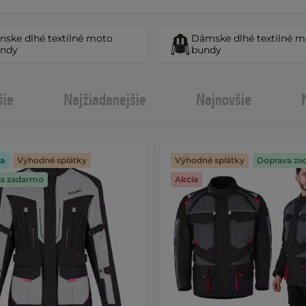
nske dlhé textilné moto
Dámske dlhé textilné m
ndy
bundy
šie
Najžiadanejšie
Najnovšie
a
Výhodné splátky
Výhodné splátky
Doprava za
a zadarmo
Akcia