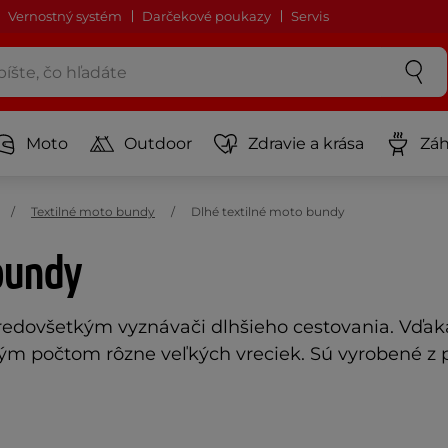
Vernostný systém
Darčekové poukazy
Servis
Moto
Outdoor
Zdravie a krása
Záh
Textilné moto bundy
Dlhé textilné moto bundy
bundy
edovšetkým vyznávači dlhšieho cestovania. Vďaka
ým počtom rôzne veľkých vreciek. Sú vyrobené z p