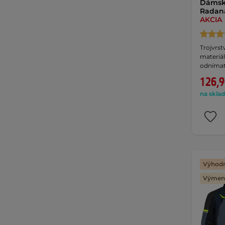
Dámsk
Radana
AKCIA
Trojvrs
materiá
odnímat
126,9
na sklad
Výhodn
Výmena