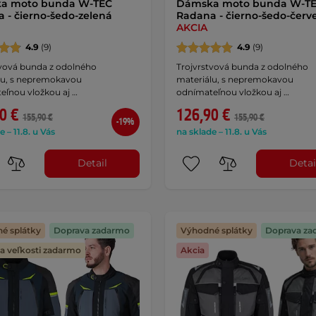
a moto bunda W-TEC
Dámska moto bunda W-T
 - čierno-šedo-zelená
Radana - čierno-šedo-červ
AKCIA
4.9
(9)
4.9
(9)
tvová bunda z odolného
Trojvrstvová bunda z odolného
lu, s nepremokavou
materiálu, s nepremokavou
eľnou vložkou aj …
odnímateľnou vložkou aj …
0 €
126,90 €
155,90 €
155,90 €
-19%
e – 11.8. u Vás
na sklade – 11.8. u Vás
Detail
Detai
é splátky
Doprava zadarmo
Výhodné splátky
Doprava za
 veľkosti zadarmo
Akcia