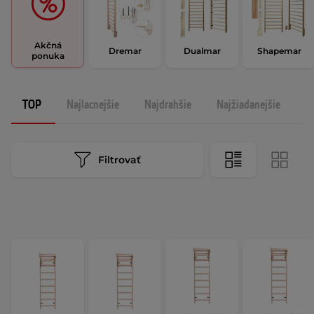
Akčná
Dremar
Dualmar
Shapemar
ponuka
TOP
Najlacnejšie
Najdrahšie
Najžiadanejšie
N
Filtrovať