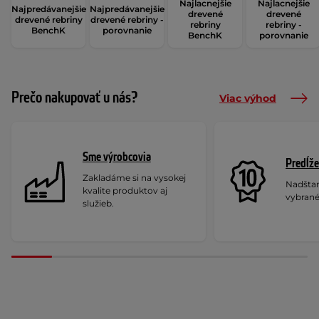
Najlacnejšie
Najlacnejšie
Najpredávanejšie
Najpredávanejšie
drevené
drevené
drevené rebriny
drevené rebriny -
rebriny
rebriny -
BenchK
porovnanie
BenchK
porovnanie
Prečo nakupovať u nás?
Viac výhod
Sme výrobcovia
Predĺže
Zakladáme si na vysokej
Nadšta
kvalite produktov aj
vybrané
služieb.