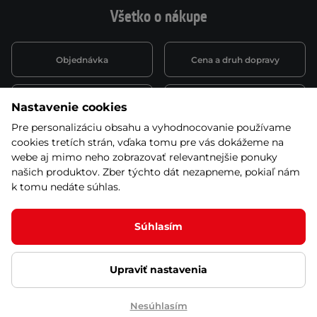
Všetko o nákupe
Objednávka
Cena a druh dopravy
Spôsob platby
Vernostný systém
Nastavenie cookies
Pre personalizáciu obsahu a vyhodnocovanie používame
cookies tretích strán, vďaka tomu pre vás dokážeme na
Montáž a servis
Reklamácie a záruka
webe aj mimo neho zobrazovať relevantnejšie ponuky
našich produktov. Zber týchto dát nezapneme, pokiaľ nám
k tomu nedáte súhlas.
Kariéra
Obchodné podmienky
Súhlasím
Upraviť nastavenia
© 2026 Stores inSPORTline SK, s.r.o. Všetky práva vyhradené
Ochrana osobných údajov
Nastavenie cookies
Nesúhlasím