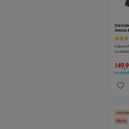
Dámske
Alexis
Krásne f
na obrat
149,9
na sklad
Výhodn
Akcia