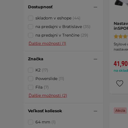
Dostupnosť
skladom v eshope
(44)
Nastav
na predajni v Bratislave
(35)
inSPOR
na predajni v Trenčíne
(29)
Ďalšie možnosti (1)
Štýlové
nastave
Značka
41,90
K2
(17)
na sklad
Powerslide
(11)
Fila
(7)
Ďalšie možnosti (2)
Akcia
Veľkosť koliesok
64 mm
(1)