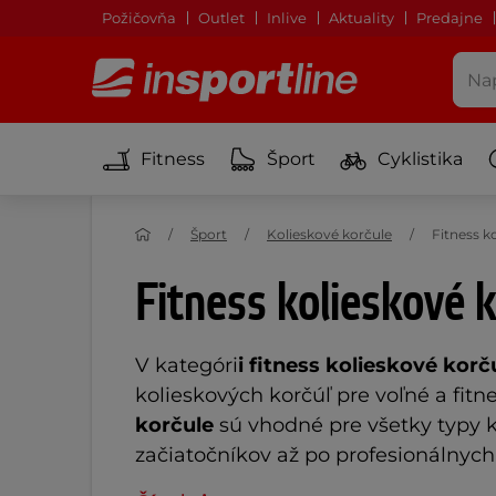
Požičovňa
Outlet
Inlive
Aktuality
Predajne
Fitness
Šport
Cyklistika
Šport
Kolieskové korčule
Fitness k
Fitness kolieskové k
V kategóri
i fitness kolieskové korč
kolieskových korčúľ pre voľné a fitne
korčule
sú vhodné pre všetky typy k
začiatočníkov až po profesionálnych 