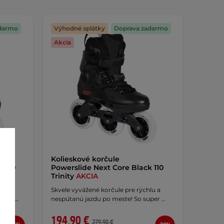
darmo
Výhodné splátky
Doprava zadarmo
Akcia
Kolieskové korčule
k 100
Powerslide Next Core Black 110
Trinity
AKCIA
lu a
Skvele vyvážené korčule pre rýchlu a
kými …
nespútanú jazdu po meste! So super …
194,90 €
279,90 €