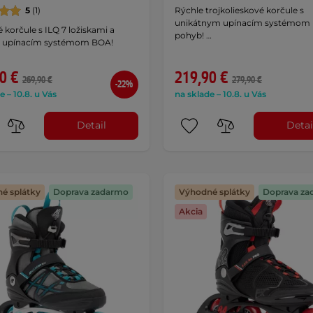
5
(1)
Rýchle trojkolieskové korčule s
unikátnym upínacím systémom 
 korčule s ILQ 7 ložiskami a
pohyb! …
 upínacím systémom BOA!
0 €
219,90 €
269,90 €
279,90 €
-22%
e – 10.8. u Vás
na sklade – 10.8. u Vás
Detail
Detai
é splátky
Doprava zadarmo
Výhodné splátky
Doprava za
Akcia