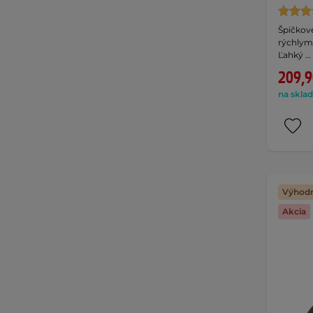
Špičkové
rýchlym
Ľahký …
209,9
na sklad
Výhodn
Akcia