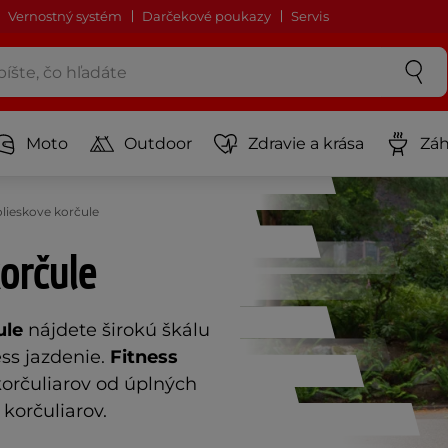
Vernostný systém
Darčekové poukazy
Servis
Moto
Outdoor
Zdravie a krása
Záh
olieskove korčule
orčule
ule
nájdete širokú škálu
ss jazdenie.
Fitness
orčuliarov od úplných
korčuliarov.