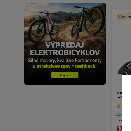
Výmena
Nastav
inSPOR
Štýlové
nastave
67,90