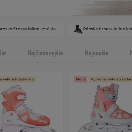
mske fitness inline korčule
Pánske fitness inline ko
šie
Najžiadanejšie
Najnovšie
 veľkosti zadarmo
Akcia
Výmena veľkosti zada