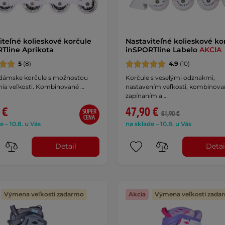
iteľné kolieskové korčule
Nastaviteľné kolieskové ko
Tline Aprikota
inSPORTline Labelo
AKCIA
5
(8)
4.9
(10)
 dámske korčule s možnosťou
Korčule s veselými odznakmi,
nia veľkosti. Kombinované …
nastavením veľkosti, kombinov
zapínaním a …
 €
47,90 €
SUPER
61,90 €
CENA
e – 10.8. u Vás
na sklade – 10.8. u Vás
Detail
Detai
Výmena veľkosti zadarmo
Akcia
Výmena veľkosti zada