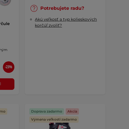
Potrebujete radu?
Akú veľkosť a typ kolieskových
rčule
korčúľ zvoliť?
aným
-23%
l
rmo
Doprava zadarmo
Akcia
Výmena veľkosti zadarmo