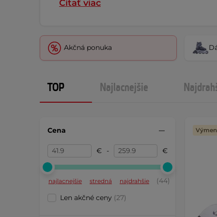
Čítať viac
Akčná ponuka
Dá
TOP
Najlacnejšie
Najdrah
Cena
Výmena
€
-
€
(44)
najlacnejšie
stredná
najdrahšie
Len akčné ceny
(27)