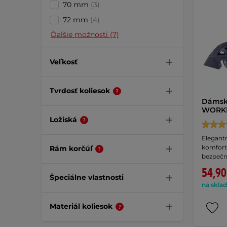
70 mm
(3)
72 mm
(4)
Ďalšie možnosti (7)
Veľkosť
Tvrdosť koliesok
Dámske
WORKE
Ložiská
Elegantn
komfort
Rám korčúľ
bezpečn
54,90
Špeciálne vlastnosti
na sklad
Materiál koliesok