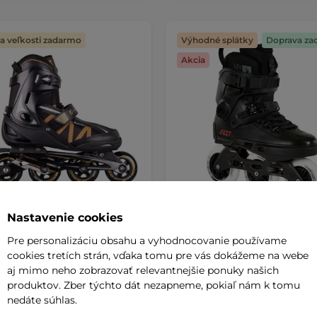
 veľkosti zadarmo
Výhodné splátky
Doprava za
Akcia
Nastavenie cookies
iteľné kolieskové korčule
Kolieskové korčule
Tline Darkero
Powerslide Next Core Blac
Pre personalizáciu obsahu a vyhodnocovanie používame
Trinity
AKCIA
cookies tretích strán, vďaka tomu pre vás dokážeme na webe
5
(9)
Skvele vyvážené korčule pre rých
aj mimo neho zobrazovať relevantnejšie ponuky našich
 unisex korčule s možnosťou
nespútanú jazdu po meste! S veľ
produktov. Zber týchto dát nezapneme, pokiaľ nám k tomu
nia veľkosti. Kombinované …
nedáte súhlas.
 €
189,90 €
SUPER
254,90 €