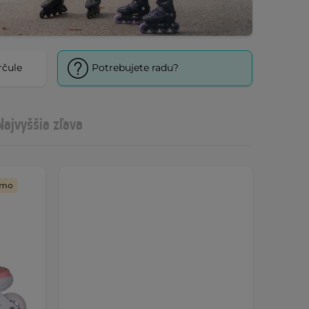
rčule
Potrebujete radu?
Najvyššia zľava
rmo