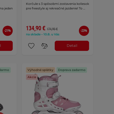
Korčule s 3 spôsobmi zostavenia koliesok
na jeden
pre freestyle aj rekreačné jazdenie! To …
134,90 €
174,90 €
-21%
-23%
na sklade – 10.8. u Vás
l
Detail
darmo
Výhodné splátky
Doprava zadarmo
Akcia