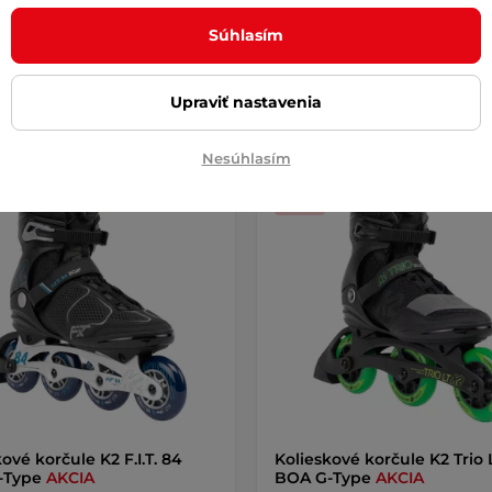
CENA
e – 10.8. u Vás
na sklade – 10.8. u Vás
Súhlasím
Detail
Detai
Upraviť nastavenia
Nesúhlasím
é splátky
Doprava zadarmo
Výhodné splátky
Doprava za
Akcia
ové korčule K2 F.I.T. 84
Kolieskové korčule K2 Trio 
-Type
AKCIA
BOA G-Type
AKCIA