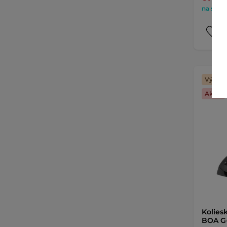
na sklad
Výhodn
Akcia
Koliesk
BOA G