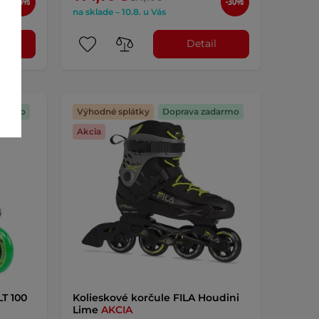
-26%
-30%
na sklade – 10.8. u Vás
l
Detail
darmo
Výhodné splátky
Doprava zadarmo
Akcia
LT 100
Kolieskové korčule FILA Houdini
Lime
AKCIA