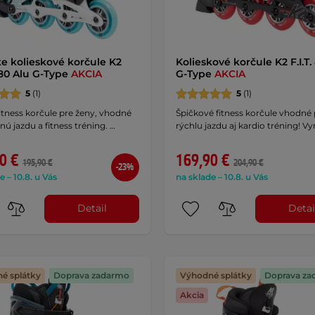
 kolieskové korčule K2
Kolieskové korčule K2 F.I.T.
 80 Alu G-Type
AKCIA
G-Type
AKCIA
5
(1)
5
(1)
itness korčule pre ženy, vhodné
Špičkové fitness korčule vhodné 
nú jazdu a fitness tréning. …
rýchlu jazdu aj kardio tréning! Vy
0 €
169,90 €
195,90 €
204,90 €
-23%
e – 10.8. u Vás
na sklade – 10.8. u Vás
Detail
Detai
é splátky
Doprava zadarmo
Výhodné splátky
Doprava za
Akcia