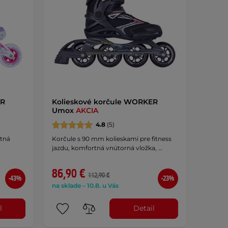
ER
Kolieskové korčule WORKER
Umox
AKCIA
4.8
(5)
rtná
Korčule s 90 mm kolieskami pre fitness
jazdu, komfortná vnútorná vložka, …
86,90 €
112,90 €
-43%
-23%
na sklade – 10.8. u Vás
l
Detail