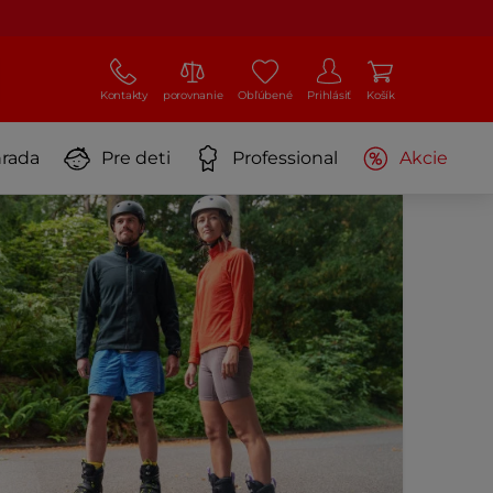
Kontakty
porovnanie
Obľúbené
Prihlásiť
Košík
rada
Pre deti
Professional
Akcie