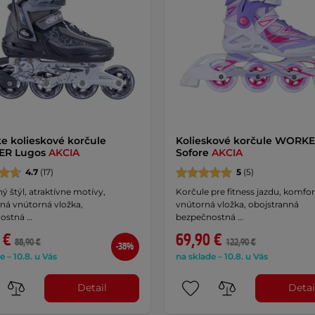
 kolieskové korčule
Kolieskové korčule WORK
R Lugos
AKCIA
Sofore
AKCIA
4.7
(17)
5
(5)
ý štýl, atraktívne motívy,
Korčule pre fitness jazdu, komfo
ná vnútorná vložka,
vnútorná vložka, obojstranná
ostná …
bezpečnostná …
 €
69,90 €
88,90 €
122,90 €
-38%
e – 10.8. u Vás
na sklade – 10.8. u Vás
Detail
Detai