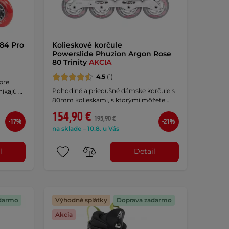
 84 Pro
Kolieskové korčule
Powerslide Phuzion Argon Rose
80 Trinity
AKCIA
4.5
(1)
pre
Pohodlné a priedušné dámske korčule s
nikajú …
80mm kolieskami, s ktorými môžete …
154,90 €
195,90 €
-17%
-21%
na sklade – 10.8. u Vás
l
Detail
darmo
Výhodné splátky
Doprava zadarmo
Akcia