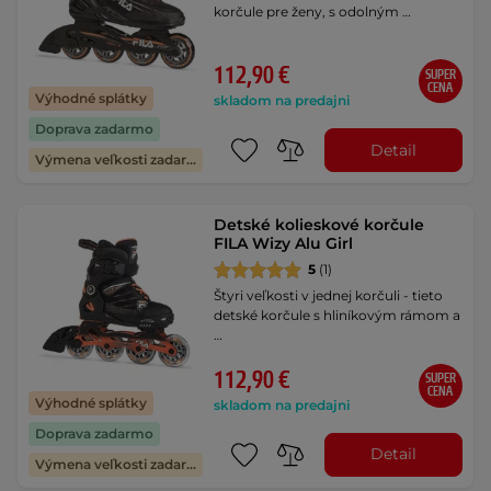
korčule pre ženy, s odolným …
112,90 €
SUPER
CENA
Výhodné splátky
skladom na predajni
Doprava zadarmo
Detail
Výmena veľkosti zadarmo
Detské kolieskové korčule
FILA Wizy Alu Girl
5
(1)
Štyri veľkosti v jednej korčuli - tieto
detské korčule s hliníkovým rámom a
…
112,90 €
SUPER
CENA
Výhodné splátky
skladom na predajni
Doprava zadarmo
Detail
Výmena veľkosti zadarmo