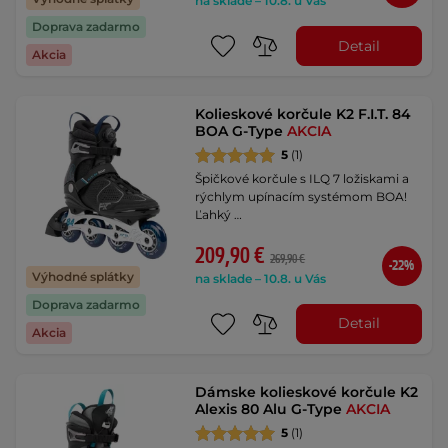
na sklade – 10.8. u Vás
Doprava zadarmo
Detail
Akcia
Kolieskové korčule K2 F.I.T. 84
BOA G-Type
AKCIA
5
(1)
Špičkové korčule s ILQ 7 ložiskami a
rýchlym upínacím systémom BOA!
Ľahký …
209,90 €
269,90 €
-22%
Výhodné splátky
na sklade – 10.8. u Vás
Doprava zadarmo
Detail
Akcia
Dámske kolieskové korčule K2
Alexis 80 Alu G-Type
AKCIA
5
(1)