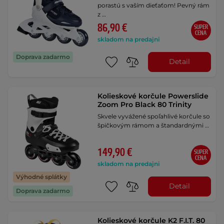
porastú s vaším dieťaťom! Pevný rám
z …
86,90 €
SUPER
CENA
skladom na predajni
Doprava zadarmo
Detail
Kolieskové korčule Powerslide
Zoom Pro Black 80 Trinity
Skvele vyvážené spoľahlivé korčule so
špičkovým rámom a štandardnými …
149,90 €
SUPER
CENA
skladom na predajni
Výhodné splátky
Detail
Doprava zadarmo
Kolieskové korčule K2 F.I.T. 80