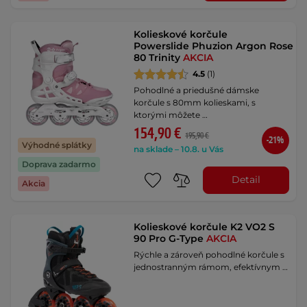
Kolieskové korčule
Powerslide Phuzion Argon Rose
80 Trinity
AKCIA
4.5
(1)
Pohodlné a priedušné dámske
korčule s 80mm kolieskami, s
ktorými môžete …
154,90 €
195,90 €
-21%
Výhodné splátky
na sklade – 10.8. u Vás
Doprava zadarmo
Detail
Akcia
Kolieskové korčule K2 VO2 S
90 Pro G-Type
AKCIA
Rýchle a zároveň pohodlné korčule s
jednostranným rámom, efektívnym …