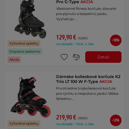
Pro G-Type
AKCIA
Všestranné fitness korčule, stavané
pre plynulú a bezpečnú jazdu.
Vyznačujú …
129,90 €
153,90 €
-16%
Výhodné splátky
na sklade – 10.8. u Vás
Doprava zadarmo
Detail
Akcia
Dámske kolieskové korčule K2
Trio LT 100 W F-Type
AKCIA
Prvotriedne trojkolieskové korčule
pre rýchlu a nespútanú jazdu! Vďaka
ľahkému …
219,90 €
249,90 €
-12%
Výhodné splátky
na sklade – 10.8. u Vás