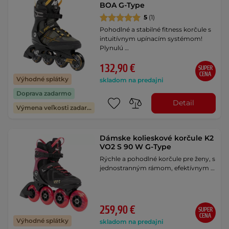
BOA G-Type
5
(1)
Pohodlné a stabilné fitness korčule s
intuitívnym upínacím systémom!
Plynulú …
132,90 €
SUPER
CENA
Výhodné splátky
skladom na predajni
Doprava zadarmo
Detail
Výmena veľkosti zadarmo
Dámske kolieskové korčule K2
VO2 S 90 W G-Type
Rýchle a pohodlné korčule pre ženy, s
jednostranným rámom, efektívnym …
259,90 €
SUPER
CENA
Výhodné splátky
skladom na predajni