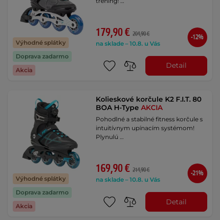
tréning! …
179,90 €
204,90 €
-12%
Výhodné splátky
na sklade – 10.8. u Vás
Doprava zadarmo
Detail
Akcia
Kolieskové korčule K2 F.I.T. 80
BOA H-Type
AKCIA
Pohodlné a stabilné fitness korčule s
intuitívnym upínacím systémom!
Plynulú …
169,90 €
214,90 €
-21%
Výhodné splátky
na sklade – 10.8. u Vás
Doprava zadarmo
Detail
Akcia