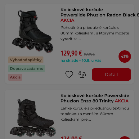
Kolieskové korčule
Powerslide Phuzion Radon Black 80
AKCIA
Pohodlné a priedušné korčule s
80mm kolieskami, s ktorými môžete
vyraziť za …
129,90 €
164,90 €
-21%
Výhodné splátky
na sklade – 10.8. u Vás
Doprava zadarmo
Detail
Akcia
Kolieskové korčule Powerslide
Phuzion Enzo 80 Trinity
AKCIA
Ľahké korčule s priedušnou textilnou
topánkou a menšími 80mm
kolieskami pre …