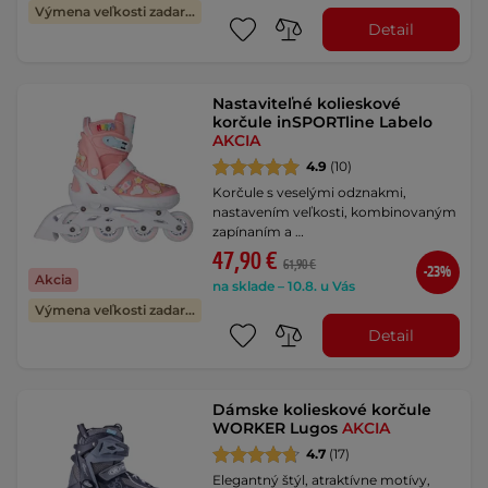
Výmena veľkosti zadarmo
Detail
Nastaviteľné kolieskové
korčule inSPORTline Labelo
AKCIA
4.9
(10)
Korčule s veselými odznakmi,
nastavením veľkosti, kombinovaným
zapínaním a …
47,90 €
61,90 €
-23%
Akcia
na sklade – 10.8. u Vás
Výmena veľkosti zadarmo
Detail
Dámske kolieskové korčule
WORKER Lugos
AKCIA
4.7
(17)
Elegantný štýl, atraktívne motívy,