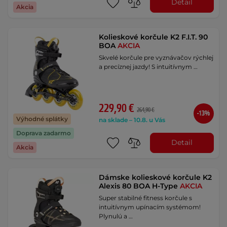
Detail
Akcia
Kolieskové korčule K2 F.I.T. 90
BOA
AKCIA
Skvelé korčule pre vyznávačov rýchlej
a precíznej jazdy! S intuitívnym …
229,90 €
264,90 €
-13%
Výhodné splátky
na sklade – 10.8. u Vás
Doprava zadarmo
Detail
Akcia
Dámske kolieskové korčule K2
Alexis 80 BOA H-Type
AKCIA
Super stabilné fitness korčule s
intuitívnym upínacím systémom!
Plynulú a …