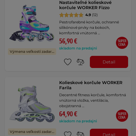
Nastaviteľné kolieskové
korčule WORKER Fizzo
4.9
(12)
Pestrofarebné korčule, ochranné
silikónové prvky na bokoch,
komfortná vnútorná …
56,90 €
SUPER
CENA
skladom na predajni
Výmena veľkosti zadarmo
Detail
Kolieskové korčule WORKER
Farila
Decentné fitness korčule, komfortná
vnútorná vložka, ventilácia,
obojstranná …
64,90 €
SUPER
CENA
skladom na predajni
Výmena veľkosti zadarmo
Detail