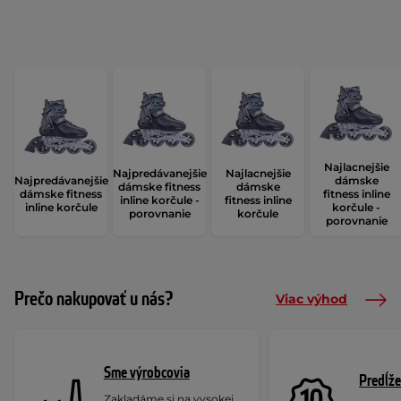
Najlacnejšie
Najpredávanejšie
Najlacnejšie
Najpredávanejšie
dámske
dámske fitness
dámske
dámske fitness
fitness inline
inline korčule -
fitness inline
inline korčule
korčule -
porovnanie
korčule
porovnanie
Prečo nakupovať u nás?
Viac výhod
Sme výrobcovia
Predĺže
Zakladáme si na vysokej