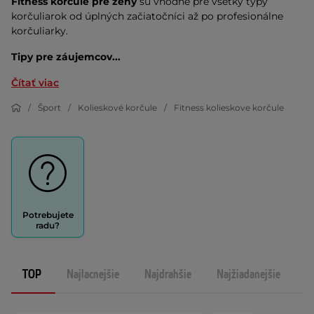
Fitness korčule pre ženy
sú vhodné pre všetky typy
korčuliarok od úplných začiatočníci až po profesionálne
korčuliarky.
Tipy pre záujemcov...
Čítať viac
Šport
Kolieskové korčule
Fitness kolieskove korčule
Potrebujete
radu?
TOP
Najlacnejšie
Najdrahšie
Najžiadanejšie
N