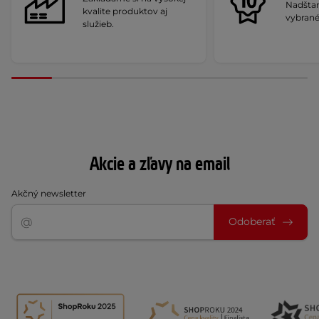
Nadšta
kvalite produktov aj
vybrané
služieb.
Akcie a zľavy na email
Akčný newsletter
Odoberať