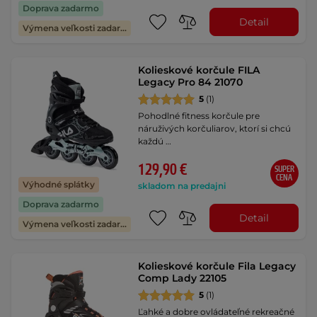
Doprava zadarmo
Detail
Výmena veľkosti zadarmo
Kolieskové korčule FILA
Legacy Pro 84 21070
5
(1)
Pohodlné fitness korčule pre
náruživých korčuliarov, ktorí si chcú
každú …
129,90 €
SUPER
CENA
Výhodné splátky
skladom na predajni
Doprava zadarmo
Detail
Výmena veľkosti zadarmo
Kolieskové korčule Fila Legacy
Comp Lady 22105
5
(1)
Ľahké a dobre ovládateľné rekreačné