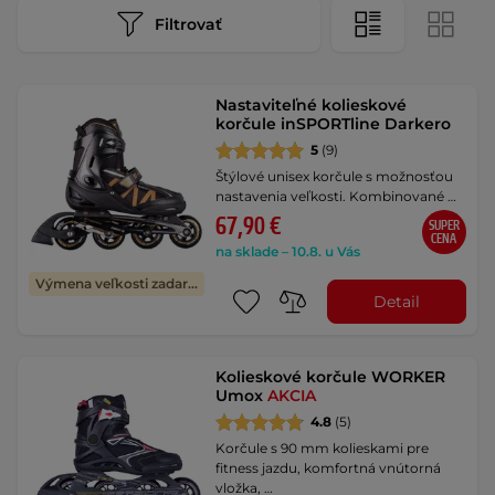
Filtrovať
Nastaviteľné kolieskové
korčule inSPORTline Darkero
5
(9)
Štýlové unisex korčule s možnosťou
nastavenia veľkosti. Kombinované …
67,90 €
SUPER
CENA
na sklade – 10.8. u Vás
Výmena veľkosti zadarmo
Detail
Kolieskové korčule WORKER
Umox
AKCIA
4.8
(5)
Korčule s 90 mm kolieskami pre
fitness jazdu, komfortná vnútorná
vložka, …