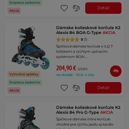
Doprava zadarmo
Detail
Akcia
Dámske kolieskové korčule K2
Alexis 84 BOA G-Type
AKCIA
5
(1)
Špičkové dámske korčule s ILQ 7
ložiskami a rýchlym upínacím
systémom BOA! …
204,90 €
224,90 €
-9%
Výhodné splátky
na sklade – 10.8. u Vás
Doprava zadarmo
Detail
Akcia
Dámske kolieskové korčule K2
Alexis 84 Pro G-Type
AKCIA
Špičkové dámske inline korčule
vhodné pre rýchlu jazdu aj kardio