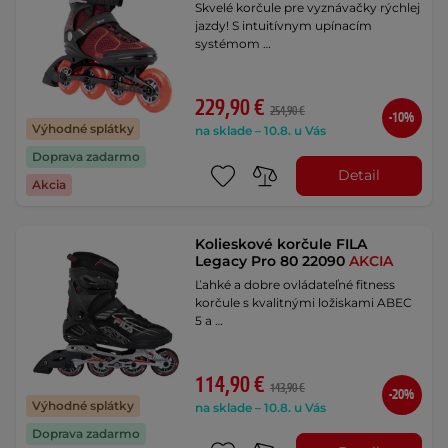
Skvelé korčule pre vyznávačky rýchlej
jazdy! S intuitívnym upínacím
systémom …
229,90 €
254,90 €
-10%
Výhodné splátky
na sklade – 10.8. u Vás
Doprava zadarmo
Detail
Akcia
Kolieskové korčule FILA
Legacy Pro 80 22090
AKCIA
Ľahké a dobre ovládateľné fitness
korčule s kvalitnými ložiskami ABEC
5 a …
114,90 €
143,90 €
-20%
Výhodné splátky
na sklade – 10.8. u Vás
Doprava zadarmo