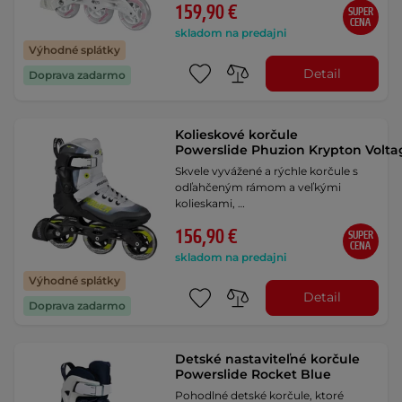
159,90 €
SUPER
CENA
skladom na predajni
Výhodné splátky
Detail
Doprava zadarmo
Kolieskové korčule
Powerslide Phuzion Krypton Voltag
Skvele vyvážené a rýchle korčule s
odľahčeným rámom a veľkými
kolieskami, …
156,90 €
SUPER
CENA
skladom na predajni
Výhodné splátky
Detail
Doprava zadarmo
Detské nastaviteľné korčule
Powerslide Rocket Blue
Pohodlné detské korčule, ktoré