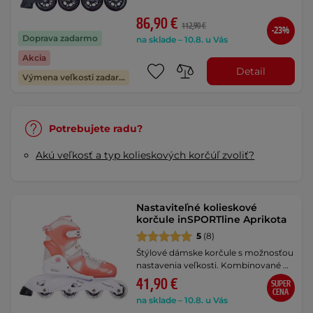
86,90 €
112,90 €
-23%
Doprava zadarmo
na sklade – 10.8. u Vás
Akcia
Detail
Výmena veľkosti zadarmo
Potrebujete radu?
Akú veľkosť a typ kolieskových korčúľ zvoliť?
Nastaviteľné kolieskové
korčule inSPORTline Aprikota
5
(8)
Štýlové dámske korčule s možnosťou
nastavenia veľkosti. Kombinované …
41,90 €
SUPER
CENA
na sklade – 10.8. u Vás