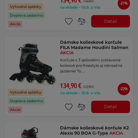
134,90 €
170,90 €
-21%
Výhodné splátky
na sklade – 10.8. u Vás
Doprava zadarmo
Detail
Akcia
Dámske kolieskové korčule
FILA Madame Houdini Salmon
AKCIA
Korčule s 3 spôsobmi zostavenia
koliesok pre freestyle aj rekreačné
jazdenie! To …
134,90 €
172,90 €
-22%
Výhodné splátky
na sklade – 10.8. u Vás
Doprava zadarmo
Detail
Akcia
Dámske kolieskové korčule K2
Alexis 90 BOA G-Type
AKCIA