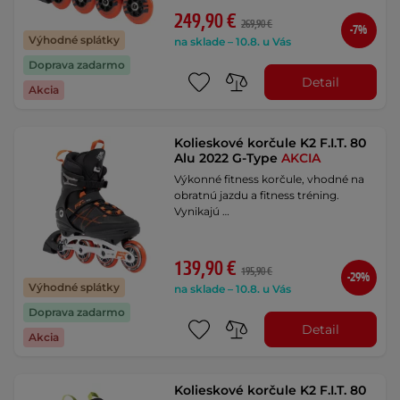
249,90 €
269,90 €
-7%
Výhodné splátky
na sklade – 10.8. u Vás
Doprava zadarmo
Detail
Akcia
Kolieskové korčule K2 F.I.T. 80
Alu 2022 G-Type
AKCIA
Výkonné fitness korčule, vhodné na
obratnú jazdu a fitness tréning.
Vynikajú …
139,90 €
195,90 €
-29%
Výhodné splátky
na sklade – 10.8. u Vás
Doprava zadarmo
Detail
Akcia
Kolieskové korčule K2 F.I.T. 80