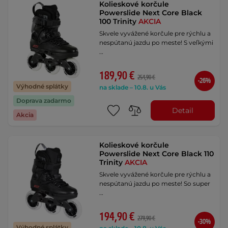
Kolieskové korčule
Powerslide Next Core Black
100 Trinity
AKCIA
Skvele vyvážené korčule pre rýchlu a
nespútanú jazdu po meste! S veľkými
…
189,90 €
254,90 €
-26%
Výhodné splátky
na sklade – 10.8. u Vás
Doprava zadarmo
Detail
Akcia
Kolieskové korčule
Powerslide Next Core Black 110
Trinity
AKCIA
Skvele vyvážené korčule pre rýchlu a
nespútanú jazdu po meste! So super
…
194,90 €
279,90 €
-30%
Výhodné splátky