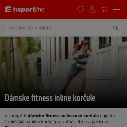
Dámske fitness inline korčule
V kategórii
dámske fitness kolieskové korčule
nájdete
širokú škálu inline korčúľ pre voľné a fitness jazdenie.