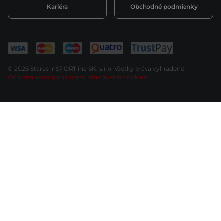
Kariéra
Obchodné podmienky
© 2026 Stores inSPORTline SK, s.r.o. Všetky práva vyhradené
Ochrana osobných údajov
Nastavenie cookies