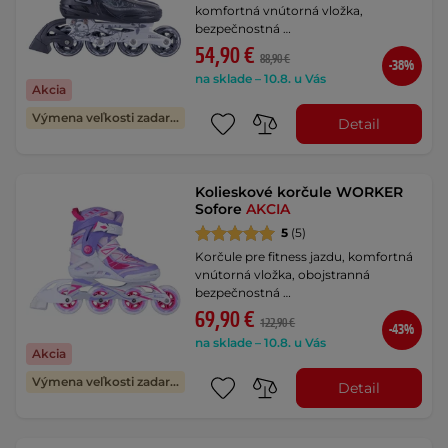
komfortná vnútorná vložka,
bezpečnostná …
54,90 €
88,90 €
-38%
na sklade – 10.8. u Vás
Akcia
Výmena veľkosti zadarmo
Detail
Kolieskové korčule WORKER
Sofore
AKCIA
5
(5)
Korčule pre fitness jazdu, komfortná
vnútorná vložka, obojstranná
bezpečnostná …
69,90 €
122,90 €
-43%
na sklade – 10.8. u Vás
Akcia
Výmena veľkosti zadarmo
Detail