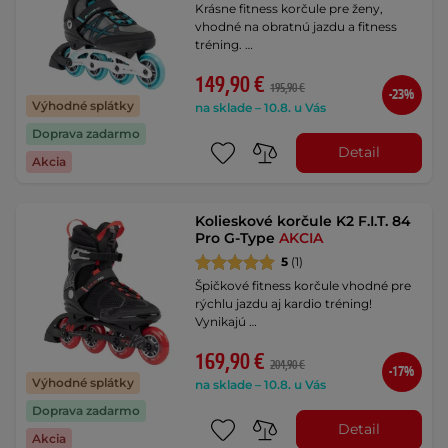
Krásne fitness korčule pre ženy,
vhodné na obratnú jazdu a fitness
tréning. …
149,90 €
195,90 €
-23%
Výhodné splátky
na sklade – 10.8. u Vás
Doprava zadarmo
Detail
Akcia
Kolieskové korčule K2 F.I.T. 84
Pro G-Type
AKCIA
5
(1)
Špičkové fitness korčule vhodné pre
rýchlu jazdu aj kardio tréning!
Vynikajú …
169,90 €
204,90 €
-17%
Výhodné splátky
na sklade – 10.8. u Vás
Doprava zadarmo
Detail
Akcia