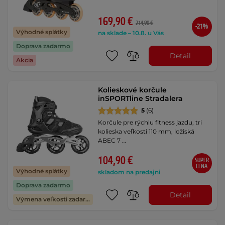
169,90 €
214,90 €
-21%
Výhodné splátky
na sklade – 10.8. u Vás
Doprava zadarmo
Detail
Akcia
Kolieskové korčule
inSPORTline Stradalera
5
(6)
Korčule pre rýchlu fitness jazdu, tri
kolieska veľkosti 110 mm, ložiská
ABEC 7 …
104,90 €
SUPER
CENA
Výhodné splátky
skladom na predajni
Doprava zadarmo
Detail
Výmena veľkosti zadarmo