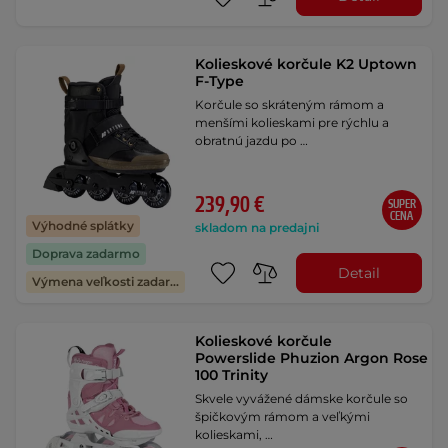
Kolieskové korčule K2 Uptown
F-Type
Korčule so skráteným rámom a
menšími kolieskami pre rýchlu a
obratnú jazdu po …
239,90 €
SUPER
CENA
Výhodné splátky
skladom na predajni
Doprava zadarmo
Detail
Výmena veľkosti zadarmo
Kolieskové korčule
Powerslide Phuzion Argon Rose
100 Trinity
Skvele vyvážené dámske korčule so
špičkovým rámom a veľkými
kolieskami, …