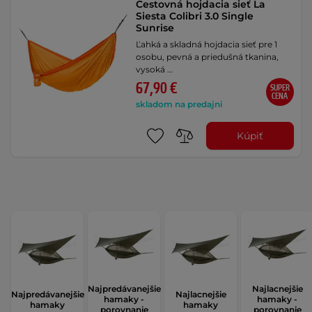
Cestovná hojdacia sieť La
Siesta Colibri 3.0 Single
Sunrise
Ľahká a skladná hojdacia sieť pre 1
osobu, pevná a priedušná tkanina,
vysoká …
67,90 €
SUPER
CENA
skladom na predajni
Kúpiť
Najpredávanejšie
Najlacnejšie
Najpredávanejšie
Najlacnejšie
hamaky -
hamaky -
hamaky
hamaky
porovnanie
porovnanie