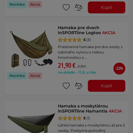
Novinka
Akcia
Kúpiť
Hamaka pre dvoch
inSPORTline Logtoo
AKCIA
5
(3)
Priestranná hamaka pre dve osoby z
odolného nylonu s nízkou
hmotnosťou a …
21,90 €
27,90 €
-22%
na sklade – 11.8. u Vás
Novinka
Akcia
Kúpiť
Hamaka s moskytiérou
inSPORTline Hamantia
AKCIA
5
(1)
Ľahká hamaka s moskytiérou až pre 2
osoby. Poskytne pohodlný