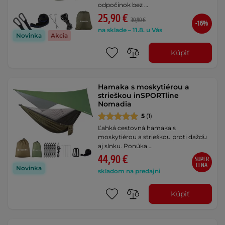
odpočinok bez …
25,90 €
30,90 €
-16%
na sklade – 11.8. u Vás
Novinka
Akcia
Kúpiť
Hamaka s moskytiérou a
strieškou inSPORTline
Nomadia
5
(1)
Ľahká cestovná hamaka s
moskytiérou a strieškou proti dažďu
aj slnku. Ponúka …
44,90 €
SUPER
CENA
Novinka
skladom na predajni
Kúpiť