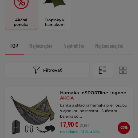
Akčná
Doplnky k
ponuka
hamakom
TOP
Najlacnejšie
Najdrahšie
Najžiadanejšie
N
Filtrovať
Hamaka inSPORTline Logone
AKCIA
Ľahká a skladná hamaka pre 1 osobu
s vysokou nosnosťou. Súčasťou
balenia sú …
17,90 €
22,90 €
-22%
na sklade – 11.8. u Vás