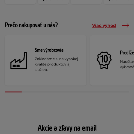
Prečo nakupovať u nás?
Viac výhod
Sme výrobcovia
Predĺže
Zakladáme si na vysokej
Nadšta
kvalite produktov aj
vybrané
služieb.
Akcie a zľavy na email