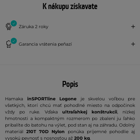
K nákupu získavate
Záruka 2 roky
Garancia vrátenia peňazí
Popis
Hamaka
inSPORTline Logone
je skvelou voľbou pre
všetkých, ktorí chcú mať pohodlné miesto na odpočinok
vždy po ruke. Vďaka
ultraľahkej konštrukcii
, nízkej
hmotnosti a kompaktným rozmerom po zbalení ju ľahko
pribalíte do batohu na výlet, pod stan aj na záhradu. Odolný
materiál
210T 70D Nylon
ponúka príjemné pohodlie aj
vysokú pevnosť s nosnosťou až
200 kg
.