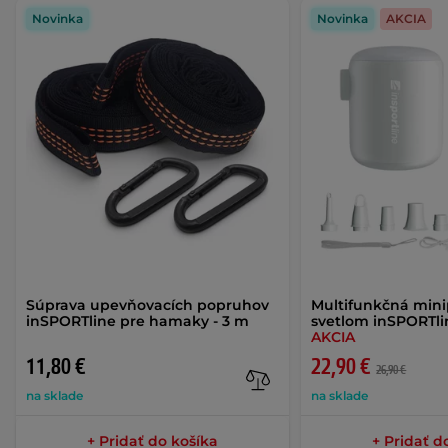
Novinka
Novinka
AKCIA
Súprava upevňovacích popruhov
Multifunkčná min
inSPORTline pre hamaky - 3 m
svetlom inSPORTli
AKCIA
11,80 €
22,90 €
26,90 €
na sklade
na sklade
+ Pridať do košíka
+ Pridať d