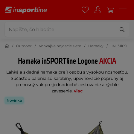
Outdoor
Vonkajšie hojdacie siete
Hamaky
IN: 31109
Hamaka inSPORTline Logone
AKCIA
Ľahká a skladná hamaka pre 1 osobu s vysokou nosnosťou.
Súčasťou balenia sú karabíny, upevňovacie popruhy aj
prenosný vak pre jednoduché cestovanie a rýchle
zavesenie.
viac
Novinka