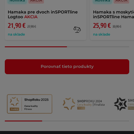
Novinka
AKCIA
Novinka
AKCIA
Hamaka pre dvoch inSPORTline
Hamaka s moskyti
Logtoo
AKCIA
inSPORTline Ham
21,90 €
25,90 €
27,90 €
30,90 €
na sklade
na sklade
Porovnať tieto produkty