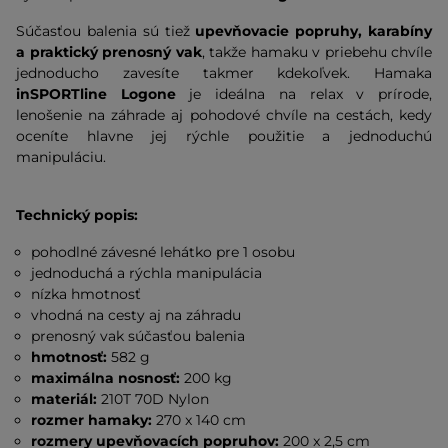
Súčasťou balenia sú tiež
upevňovacie popruhy, karabíny
a praktický prenosný vak
, takže hamaku v priebehu chvíle
jednoducho zavesíte takmer kdekoľvek. Hamaka
inSPORTline Logone
je ideálna na relax v prírode,
lenošenie na záhrade aj pohodové chvíle na cestách, kedy
oceníte hlavne jej rýchle použitie a jednoduchú
manipuláciu.
Technický popis:
pohodlné závesné lehátko pre 1 osobu
jednoduchá a rýchla manipulácia
nízka hmotnosť
vhodná na cesty aj na záhradu
prenosný vak súčasťou balenia
hmotnosť:
582 g
maximálna nosnosť:
200 kg
materiál:
210T 70D Nylon
rozmer hamaky:
270 x 140 cm
rozmery upevňovacích popruhov:
200 x 2,5 cm