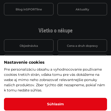
Blog inSPORTline
Aktuality
Všetko o nákupe
Objednávka
Cena a druh dopravy
Spôsob platby
Vernostný systém
Nastavenie cookies
Pre personalizáciu obsahu a vyhodnocovanie používame
cookies tretích strán, vďaka tomu pre vás dokážeme na
Montáž a servis
Reklamácie a záruka
webe aj mimo neho zobrazovať relevantnejšie ponuky
našich produktov. Zber týchto dát nezapneme, pokiaľ nám
k tomu nedáte súhlas.
Kariéra
Obchodné podmienky
Súhlasím