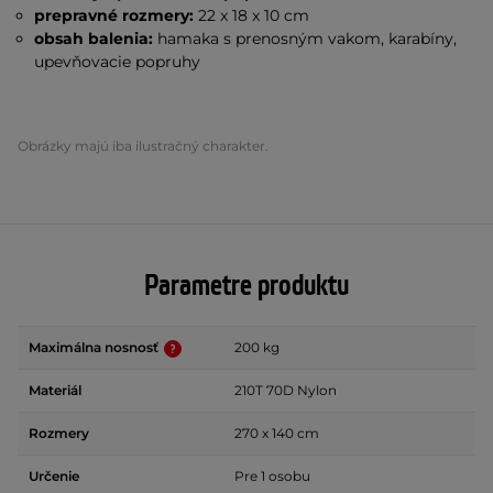
prepravné rozmery:
22 x 18 x 10 cm
obsah balenia:
hamaka s prenosným vakom, karabíny,
upevňovacie popruhy
Obrázky majú iba ilustračný charakter.
Parametre produktu
Maximálna nosnosť
200 kg
Materiál
210T 70D Nylon
Rozmery
270 x 140 cm
Určenie
Pre 1 osobu