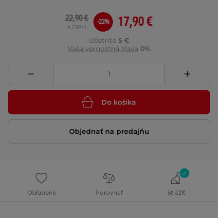
22,90 €
17,90 €
-22%
s DPH
Ušetríte
5 €
Vaša vernostná zľava
0%
Do košíka
Objednať na predajňu
Obľúbené
Porovnať
Strážiť