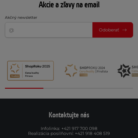
Akcie a zľavy na email
Akčný newsletter
Odoberať
Kontaktujte nás
Infolinka
:
+421 917 700 098
Realizácia posilňovní
:
+421 918 408 519