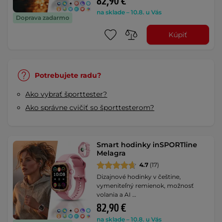
82,90 €
na sklade – 10.8. u Vás
Doprava zadarmo
Kúpiť
Potrebujete radu?
Ako vybrať športtester?
Ako správne cvičiť so športtesterom?
Smart hodinky inSPORTline
Melagra
4.7
(17)
Dizajnové hodinky v češtine,
vymeniteľný remienok, možnosť
volania a AI …
82,90 €
na sklade – 10.8. u Vás