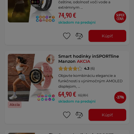
češtine, odolnosť voči vode a
extrémnym …
74,90 €
SUPER
CENA
skladom na predajni
Kúpiť
Smart hodinky inSPORTline
Manzon
AKCIA
4.3
(6)
Objavte kombináciu elegancie a
funkčnosti s výnimočným AMOLED
displejom, …
64,90 €
102,90 €
-37%
skladom na predajni
Akcia
Kúpiť