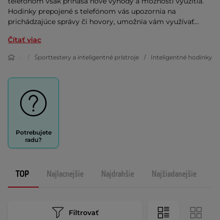
telefónom však prináša nové výhody a možnosti využitia.
Hodinky prepojené s telefónom vás upozornia na
prichádzajúce správy či hovory, umožnia vám využívať...
Čítať viac
Fitness
Športtestery a inteligentné prístroje
Inteligentné hodinky
Potrebujete
radu?
TOP
Najlacnejšie
Najdrahšie
Najžiadanejšie
N
Filtrovať