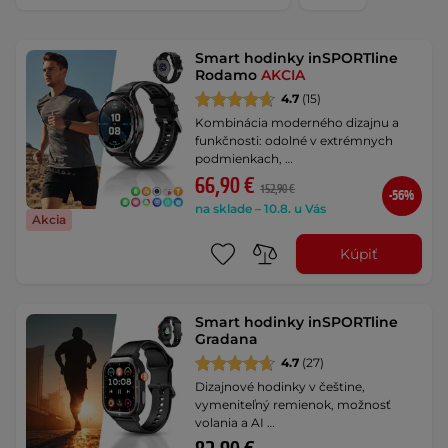
Smart hodinky inSPORTline
Rodamo
AKCIA
4.7
(15)
Kombinácia moderného dizajnu a
funkčnosti: odolné v extrémnych
podmienkach, …
66,90 €
152,90 €
-56%
na sklade – 10.8. u Vás
Akcia
Kúpiť
Smart hodinky inSPORTline
Gradana
4.7
(27)
Dizajnové hodinky v češtine,
vymeniteľný remienok, možnosť
volania a AI …