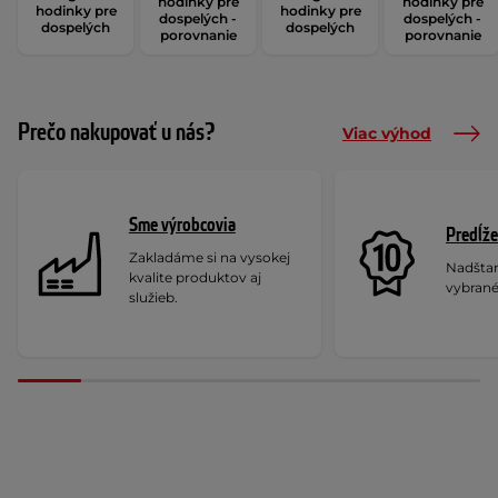
hodinky pre
hodinky pre
hodinky pre
hodinky pre
dospelých -
dospelých -
dospelých
dospelých
porovnanie
porovnanie
Prečo nakupovať u nás?
Viac výhod
Sme výrobcovia
Predĺže
Zakladáme si na vysokej
Nadšta
kvalite produktov aj
vybrané
služieb.