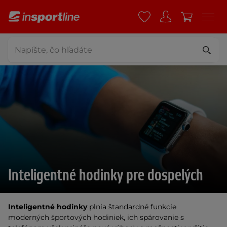
Inteligentné hodinky pre dospelých
Inteligentné hodinky
plnia štandardné funkcie
moderných športových hodiniek, ich spárovanie s