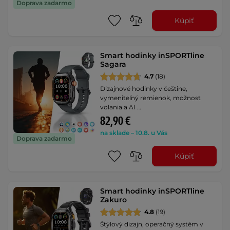
Doprava zadarmo
Kúpiť
Smart hodinky inSPORTline
Sagara
4.7
(18)
Dizajnové hodinky v češtine,
vymeniteľný remienok, možnosť
volania a AI …
82,90 €
na sklade – 10.8. u Vás
Doprava zadarmo
Kúpiť
Smart hodinky inSPORTline
Zakuro
4.8
(19)
Štýlový dizajn, operačný systém v