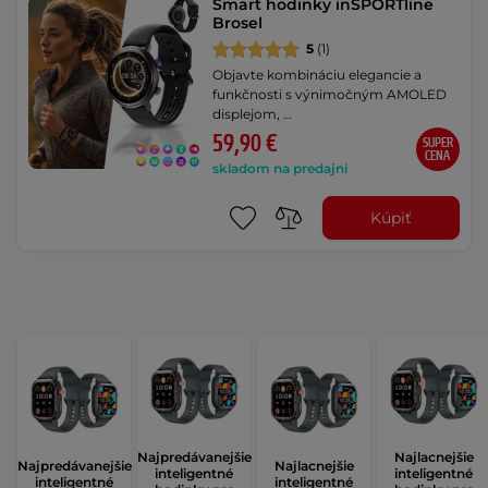
Smart hodinky inSPORTline
Brosel
5
(1)
Objavte kombináciu elegancie a
funkčnosti s výnimočným AMOLED
displejom, …
59,90 €
SUPER
CENA
skladom na predajni
Kúpiť
Najpredávanejšie
Najlacnejšie
Najpredávanejšie
Najlacnejšie
inteligentné
inteligentné
inteligentné
inteligentné