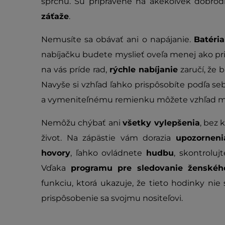
sprchu. Sú pripravené na akékoľvek dobro
záťaže
.
Nemusíte sa obávať ani o napájanie.
Batéria
nabíjačku budete myslieť oveľa menej ako pr
na vás príde rad,
rýchle nabíjanie
zaručí, že 
Navyše si vzhľad ľahko prispôsobíte podľa se
a vymeniteľnému remienku môžete vzhľad men
Nemôžu chýbať ani
všetky vylepšenia
, bez 
život. Na zápästie vám dorazia
upozorneni
hovory
, ľahko ovládnete
hudbu
, skontroluj
Vďaka
programu pre sledovanie ženskéh
funkciu, ktorá ukazuje, že tieto hodinky nie 
prispôsobenie sa svojmu nositeľovi.