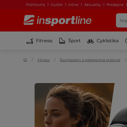
Požičovňa
Outlet
Inlive
Aktuality
Predajne
Fitness
Šport
Cyklistika
Fitness
Športtestery a inteligentné prístroje