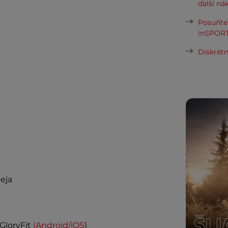
ďalší ná
Posuňte 
inSPORT
Diskrétn
eja
GloryFit
(
Android/iOS
)