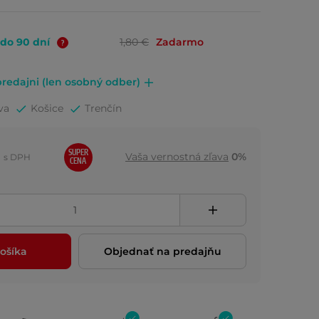
 do 90 dní
1,80 €
Zadarmo
redajni (len osobný odber)
va
Košice
Trenčín
SUPER
Vaša vernostná zľava
0%
s DPH
CENA
ošíka
Objednať na predajňu