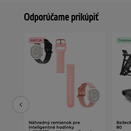
Odporúčame prikúpiť
AKCIA
Doprav
Predchádzajúce
Náhradný remienok pre
Bežeck
inteligentné hodinky
80