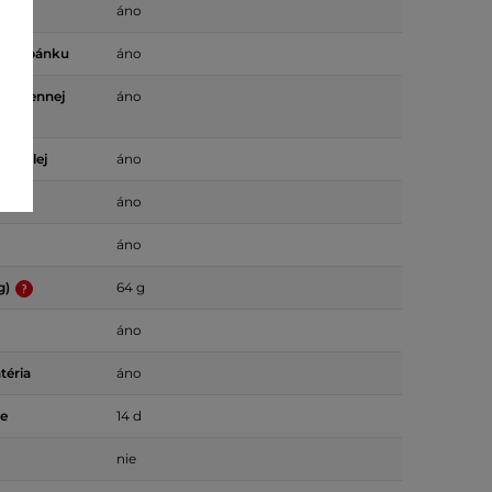
áno
nie spánku
áno
nie dennej
áno
 displej
áno
áno
áno
g)
64 g
áno
téria
áno
ie
14 d
nie