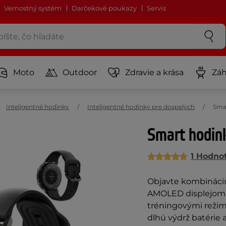
Vernostný systém
Darčekové poukazy
Servis
Moto
Outdoor
Zdravie a krása
Záh
Inteligentné hodinky
Inteligentné hodinky pre dospelých
Smar
Smart hodin
1 Hodno
Objavte kombináci
AMOLED displejom, 
tréningovými režim
dlhú výdrž batérie 