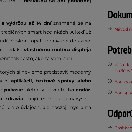
družstvo a
nezľaknú sa ani poriadnej
Dokume
 s výdržou až 14 dní
znamená, že na
Návod na
i tradičných smart hodinkách. A keď už
budú čoskoro opäť pripravené do akcie.
Potreb
ba - vďaka
vlastnému motívu displeja
iť tak často, ako sa vám páči.
Vaša do
požičov
ktorých si nevieme predstaviť moderný
a z aplikácií, textové správy alebo
Ako vybr
te
počasie
alebo si pozriete
kalendár
.
Ako sprá
o zdravia
majú ešte niečo navyše -
sú len o údajoch, ale naozaj myslia na
Odpor
Cashbac