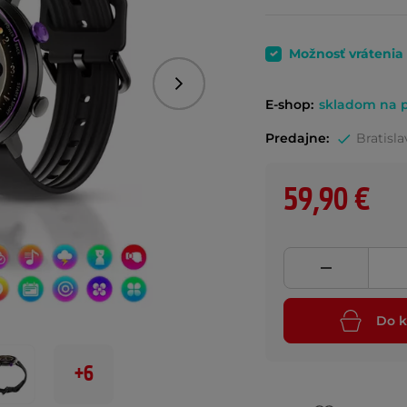
Možnosť vrátenia
Nasledujúce
E-shop:
skladom na p
Predajne:
Bratisla
59,90 €
Do k
+6