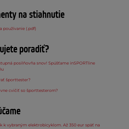
nty na stiahnutie
 používanie (.pdf)
ujete poradiť?
stupná posilňovňa snov! Spúšťame inSPORTline
ňu
ať športtester?
vne cvičiť so športtesterom?
účame
k k vybraným elektrobicyklom. Až 350 eur späť na