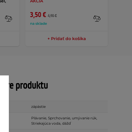
el,
AKCIA
3,50 €
3,70 
4,90 €
na sklade
na skla
+ Pridať do košíka
tre produktu
ia
zápästie
e
Plávanie, Sprchovanie, umývanie rúk,
Striekajúca voda, dážď