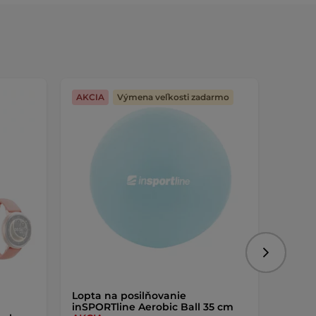
AKCIA
Výmena veľkosti zadarmo
AKCIA
Nasledujú
Lopta na posilňovanie
Nabíja
inSPORTline Aerobic Ball 35 cm
intel