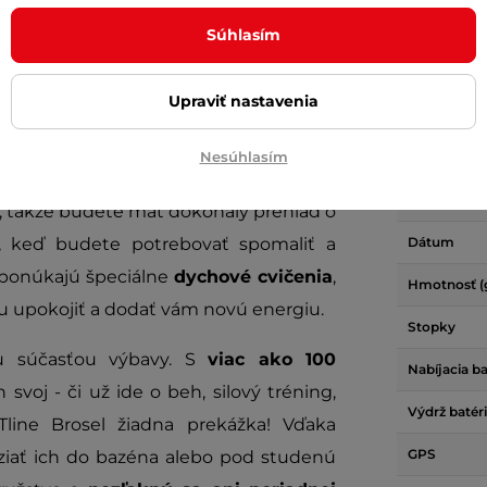
Kalórie
yčajné športové hodinky, ale o doplnok,
Súhlasím
Monitorova
Monitorova
Upraviť nastavenia
 displej
, na ktorý sa budete chcieť
aktivity
rehľadne zobrazuje
všetky potrebné
Nesúhlasím
Podsvietený
až po srdcovú frekvenciu. Hodinky
Alarm
, takže budete mať dokonalý prehľad o
s, keď budete potrebovať spomaliť a
Dátum
ponúkajú špeciálne
dychové cvičenia
,
Hmotnosť (
u upokojiť a dodať vám novú energiu.
Stopky
u súčasťou výbavy. S
viac ako 100
Nabíjacia ba
 svoj - či už ide o beh, silový tréning,
Výdrž batér
line Brosel žiadna prekážka! Vďaka
GPS
iať ich do bazéna alebo pod studenú