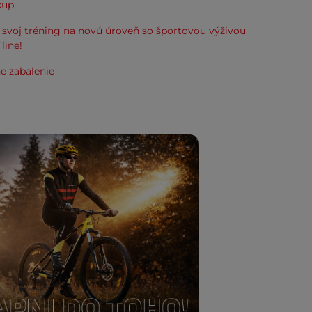
kup.
svoj tréning na novú úroveň so športovou výživou
line!
e zabalenie