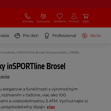
Kontakty
Porovnanie
Obľúbené
Prihlásiť
Košík
rada
Pre deti
Professional
Akcie
t hodinky inSPORTline Brosel (Kód produktu: 29588)
ky inSPORTline Brosel
tenie
u elegancie a funkčnosti s výnimočným
rozhraním v češtine, viac ako 100
ami a vodoodolnosťou 5 ATM. Vychutnajte si
a prispôsobiteľný dizajn.
viac