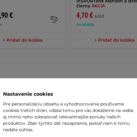
inSPORTline Manzon a Bros
čierny
AKCIA
,90 €
4,70 €
6,10 €
de
na sklade
+ Pridať do košíka
+ Pridať do košíka
Parame
Nastavenie cookies
Pre personalizáciu obsahu a vyhodnocovanie používame
 najlepší spoločník -
smart hodinky
cookies tretích strán, vďaka tomu pre vás dokážeme na webe
Typ sníman
aj mimo neho zobrazovať relevantnejšie ponuky našich
ie môžu byť nielen praktické, ale aj
Vhodné pr
produktov. Zber týchto dát nezapneme, pokiaľ nám k tomu
a elegantnému dizajnu vyzerajú na
nedáte súhlas.
a, športového tréningu aj večerného