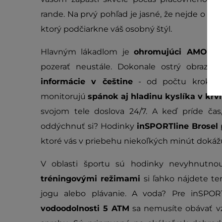
rande. Na prvý pohľad je jasné, že nejde o ob
ktorý podčiarkne váš osobný štýl.
Hlavným lákadlom je
ohromujúci AMOLED
pozerať neustále. Dokonale ostrý obraz p
informácie v češtine
- od počtu krokov 
monitorujú
spánok aj hladinu kyslíka v krvi
svojom tele doslova 24/7. A keď príde ča
oddýchnuť si? Hodinky
inSPORTline Brosel
ktoré vás v priebehu niekoľkých minút dokáž
V oblasti športu sú hodinky nevyhnutno
tréningovými režimami
si ľahko nájdete ten
jogu alebo plávanie. A voda? Pre inSPORT
vodoodolnosti 5 ATM
sa nemusíte obávať vz