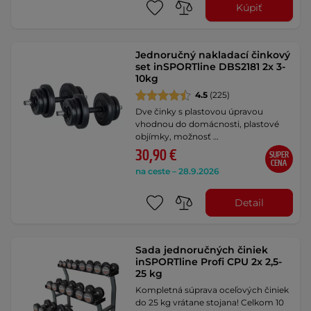
Kúpiť
Jednoručný nakladací činkový
set inSPORTline DBS2181 2x 3-
10kg
4.5
(225)
Dve činky s plastovou úpravou
vhodnou do domácnosti, plastové
objímky, možnosť …
30,90 €
SUPER
CENA
na ceste – 28.9.2026
Detail
Sada jednoručných činiek
inSPORTline Profi CPU 2x 2,5-
25 kg
Kompletná súprava oceľových činiek
do 25 kg vrátane stojana! Celkom 10