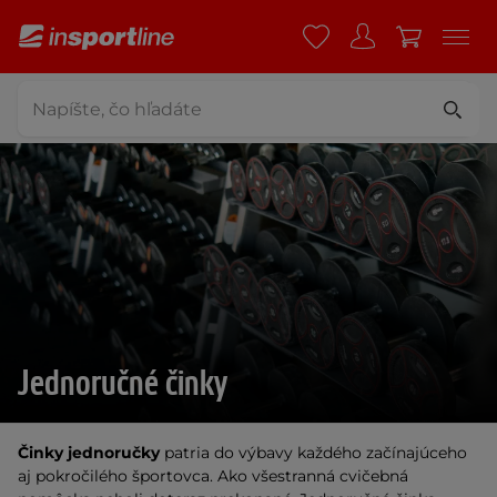
Jednoručné činky
Činky jednoručky
patria do výbavy každého začínajúceho
aj pokročilého športovca. Ako všestranná cvičebná