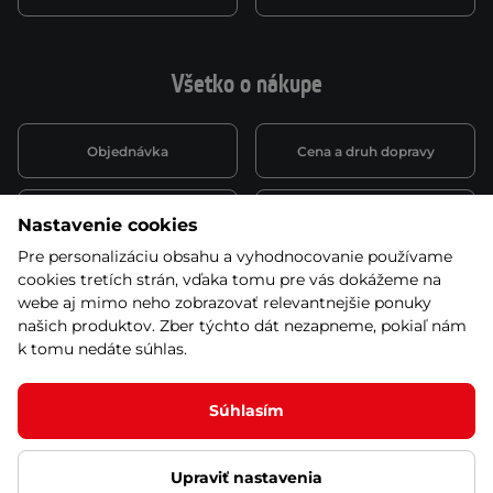
Všetko o nákupe
Objednávka
Cena a druh dopravy
Spôsob platby
Vernostný systém
Nastavenie cookies
Pre personalizáciu obsahu a vyhodnocovanie používame
cookies tretích strán, vďaka tomu pre vás dokážeme na
Montáž a servis
Reklamácie a záruka
webe aj mimo neho zobrazovať relevantnejšie ponuky
našich produktov. Zber týchto dát nezapneme, pokiaľ nám
k tomu nedáte súhlas.
Kariéra
Obchodné podmienky
Súhlasím
Upraviť nastavenia
© 2026 Stores inSPORTline SK, s.r.o. Všetky práva vyhradené