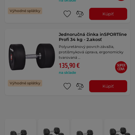
na sklade
Výhodné splátky
Kúpiť
Jednoručná činka inSPORTline
Profi 34 kg - 2.akosť
Polyuretánový povrch závažia,
protišmyková úprava, ergonomicky
tvarovaná …
135,90 €
SUPER
CENA
na sklade
Výhodné splátky
Kúpiť