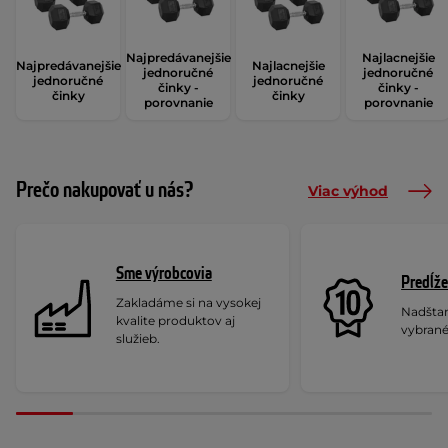
Najpredávanejšie
Najlacnejšie
Najpredávanejšie
Najlacnejšie
jednoručné
jednoručné
jednoručné
jednoručné
činky -
činky -
činky
činky
porovnanie
porovnanie
Prečo nakupovať u nás?
Viac výhod
Sme výrobcovia
Predĺže
Zakladáme si na vysokej
Nadšta
kvalite produktov aj
vybrané
služieb.