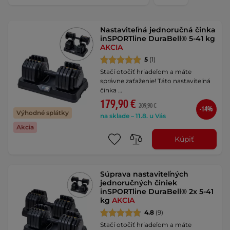
Nastaviteľná jednoručná činka
inSPORTline DuraBell® 5-41 kg
AKCIA
5
(1)
Stačí otočiť hriadeľom a máte
správne zaťaženie! Táto nastaviteľná
činka …
179,90 €
209,90 €
-14%
Výhodné splátky
na sklade – 11.8. u Vás
Akcia
Kúpiť
Súprava nastaviteľných
jednoručných činiek
inSPORTline DuraBell® 2x 5-41
kg
AKCIA
4.8
(9)
Stačí otočiť hriadeľom a máte