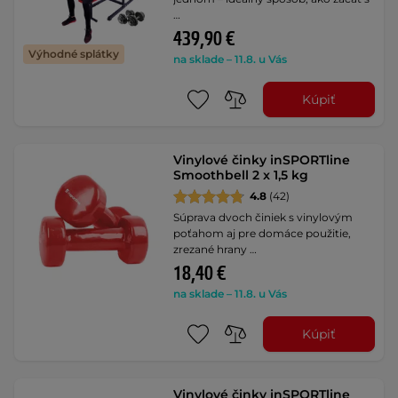
…
439,90 €
Výhodné splátky
na sklade – 11.8. u Vás
Kúpiť
Vinylové činky inSPORTline
Smoothbell 2 x 1,5 kg
4.8
(42)
Súprava dvoch činiek s vinylovým
poťahom aj pre domáce použitie,
zrezané hrany …
18,40 €
na sklade – 11.8. u Vás
Kúpiť
Vinylové činky inSPORTline