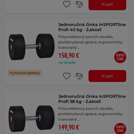
Kúpiť
Jednoručná činka inSPORTline
Profi 40 kg - 2.akosť
Polyuretánový povrch závažia,
protišmyková úprava, ergonomicky
tvarovaná …
158,90 €
SUPER
CENA
na sklade
Výhodné splátky
Kúpiť
Jednoručná činka inSPORTline
Profi 38 kg - 2.akosť
Polyuretánový povrch závažia,
protišmyková úprava, ergonomicky
tvarovaná …
149,90 €
SUPER
CENA