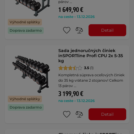
párov …
1 649,90 €
na ceste – 13.12.2026
Výhodné splátky
Detail
Doprava zadarmo
Sada jednoručných činiek
inSPORTline Profi CPU 2x 5-35
kg
3.5
(1)
Kompletná súprava oceľových činiek
do 35 kg vrátane 2 stojanov! Celkom
13 párov …
3 199,90 €
Výhodné splátky
na ceste – 13.12.2026
Doprava zadarmo
Detail