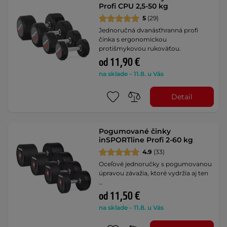
Profi CPU 2,5-50 kg
5
(29)
Jednoručná dvanásťhranná profi
činka s ergonomickou
protišmykovou rukoväťou.
od 11,90 €
na sklade – 11.8. u Vás
Detail
Pogumované činky
inSPORTline Profi 2-60 kg
4.9
(33)
Oceľové jednoručky s pogumovanou
úpravou závažia, ktoré vydržia aj ten
…
od 11,50 €
na sklade – 11.8. u Vás