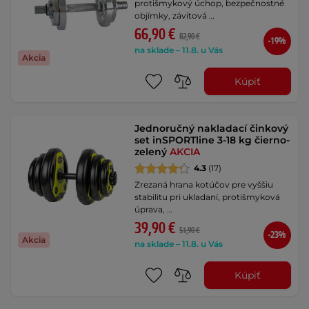
protišmykový úchop, bezpečnostné
objímky, závitová …
66,90 €
82,90 €
-19%
na sklade – 11.8. u Vás
Akcia
Kúpiť
Jednoručný nakladací činkový
set inSPORTline 3-18 kg čierno-
zelený
AKCIA
4.3
(17)
Zrezaná hrana kotúčov pre vyššiu
stabilitu pri ukladaní, protišmyková
úprava, …
39,90 €
51,90 €
-23%
Akcia
na sklade – 11.8. u Vás
Kúpiť