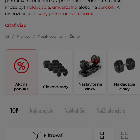
pomôcka neboli doteraz prekonané. Jednoručná činka
môže byť
nakladacia
,
univerzálna
alebo na
aerobik
. K
dispozícii sú aj
sady jednoručných činiek
...
Čítať viac
Fitness
Posilňovanie
Činky
Akčná
Nastaviteľné
Nakladacie
Činkové sady
ponuka
činky
činky
TOP
Najlacnejšie
Najdrahšie
Najžiadanejšie
N
Filtrovať