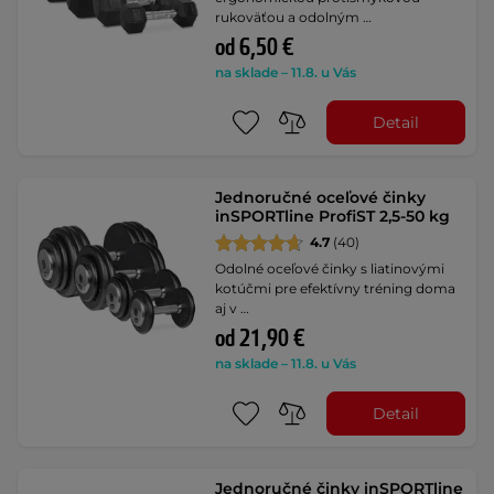
rukoväťou a odolným …
od 6,50 €
na sklade – 11.8. u Vás
Detail
Jednoručné oceľové činky
inSPORTline ProfiST 2,5-50 kg
4.7
(40)
Odolné oceľové činky s liatinovými
kotúčmi pre efektívny tréning doma
aj v …
od 21,90 €
na sklade – 11.8. u Vás
Detail
Jednoručné činky inSPORTline