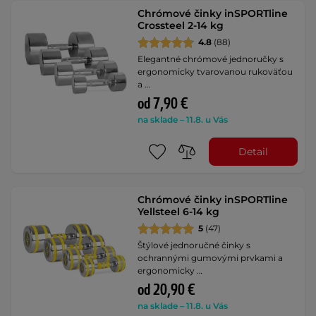
Chrómové činky inSPORTline
Crossteel 2-14 kg
4.8
(88)
Elegantné chrómové jednoručky s
ergonomicky tvarovanou rukoväťou
a …
od 7,90 €
na sklade – 11.8. u Vás
Detail
Chrómové činky inSPORTline
Yellsteel 6-14 kg
5
(47)
Štýlové jednoručné činky s
ochrannými gumovými prvkami a
ergonomicky …
od 20,90 €
na sklade – 11.8. u Vás