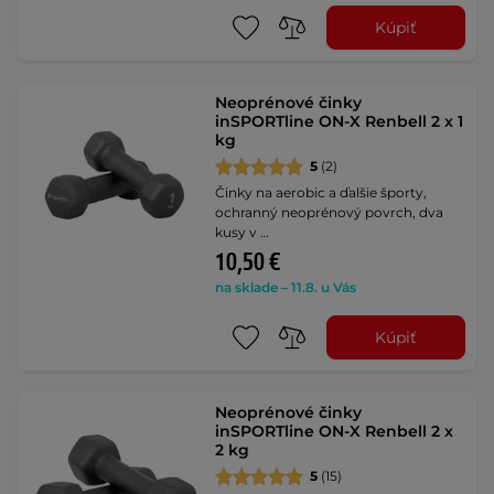
Kúpiť
Neoprénové činky
inSPORTline ON-X Renbell 2 x 1
kg
5
(2)
Činky na aerobic a ďalšie športy,
ochranný neoprénový povrch, dva
kusy v …
10,50 €
na sklade – 11.8. u Vás
Kúpiť
Neoprénové činky
inSPORTline ON-X Renbell 2 x
2 kg
5
(15)