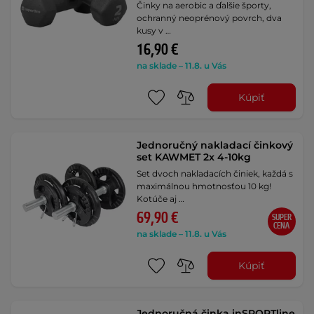
Činky na aerobic a ďalšie športy,
ochranný neoprénový povrch, dva
kusy v …
16,90 €
na sklade – 11.8. u Vás
Kúpiť
Jednoručný nakladací činkový
set KAWMET 2x 4-10kg
Set dvoch nakladacích činiek, každá s
maximálnou hmotnosťou 10 kg!
Kotúče aj …
69,90 €
SUPER
CENA
na sklade – 11.8. u Vás
Kúpiť
Jednoručná činka inSPORTline