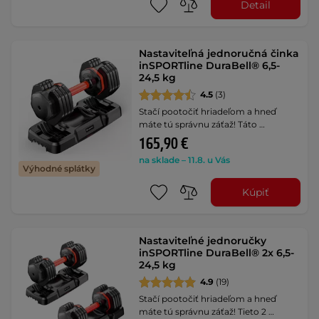
Detail
Nastaviteľná jednoručná činka
inSPORTline DuraBell® 6,5-
24,5 kg
4.5
(3)
Stačí pootočiť hriadeľom a hneď
máte tú správnu záťaž! Táto …
165,90 €
na sklade – 11.8. u Vás
Výhodné splátky
Kúpiť
Nastaviteľné jednoručky
inSPORTline DuraBell® 2x 6,5-
24,5 kg
4.9
(19)
Stačí pootočiť hriadeľom a hneď
máte tú správnu záťaž! Tieto 2 …