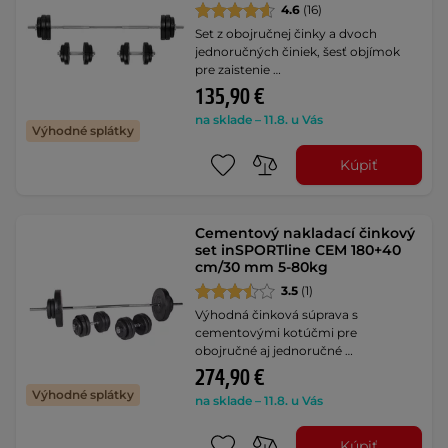
4.6
(16)
Set z obojručnej činky a dvoch
jednoručných činiek, šesť objímok
pre zaistenie …
135,90 €
na sklade – 11.8. u Vás
Výhodné splátky
Kúpiť
Cementový nakladací činkový
set inSPORTline CEM 180+40
cm/30 mm 5-80kg
3.5
(1)
Výhodná činková súprava s
cementovými kotúčmi pre
obojručné aj jednoručné …
274,90 €
Výhodné splátky
na sklade – 11.8. u Vás
Kúpiť