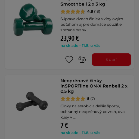
Smoothbell 2 x 3 kg
4.8
(18)
Súprava dvoch činiek s vinylovým
poťahom aj pre domáce použitie,
zrezané hrany …
23,90 €
na sklade – 11.8. u Vás
Kúpiť
Neoprénové činky
inSPORTline ON-X Renbell 2 x
0,5 kg
5
(7)
Činky na aerobic a ďalšie športy,
ochranný neoprénový povrch, dva
kusy v …
7 €
na sklade – 11.8. u Vás