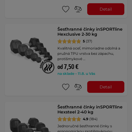
Detail
Šesťhranné činky inSPORTline
Hexclusive 2-30 kg
5
(37)
Kvalitná oceľ, mimoriadne odolná a
pružná TPU vrstva bez zápachu,
protišmykové …
od 7,50 €
na sklade – 11.8. u Vás
Detail
Šesťhranné činky inSPORTline
Hexsteel 2-40 kg
4.9
(184)
Jednoručné šesťhranné činky s
ergonomickou protišmykovou