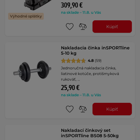
309,90 €
na sklade – 11.8. u Vás
Výhodné splátky
Kúpiť
Nakladacia činka inSPORTline
5-10 kg
4.8
(59)
Jednoručná nakladacia činka,
liatinové kotúče, protišmyková
rukoväť, …
25,90 €
na sklade – 11.8. u Vás
Kúpiť
Nakladací činkový set
inSPORTline BS08 5-50kg