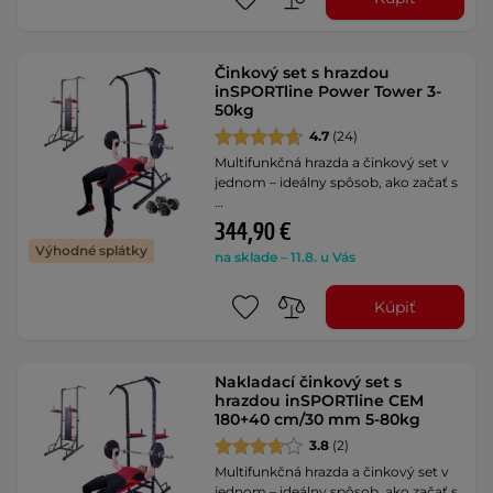
Činkový set s hrazdou
inSPORTline Power Tower 3-
50kg
4.7
(24)
Multifunkčná hrazda a činkový set v
jednom – ideálny spôsob, ako začať s
…
344,90 €
Výhodné splátky
na sklade – 11.8. u Vás
Kúpiť
Nakladací činkový set s
hrazdou inSPORTline CEM
180+40 cm/30 mm 5-80kg
3.8
(2)
Multifunkčná hrazda a činkový set v
jednom – ideálny spôsob, ako začať s