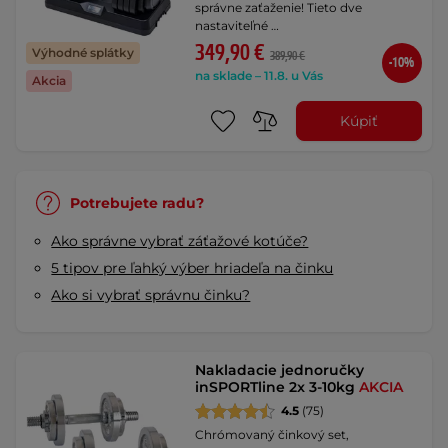
správne zaťaženie! Tieto dve
nastaviteľné …
349,90 €
Výhodné splátky
389,90 €
-10%
na sklade – 11.8. u Vás
Akcia
Kúpiť
Potrebujete radu?
Ako správne vybrať záťažové kotúče?
5 tipov pre ľahký výber hriadeľa na činku
Ako si vybrať správnu činku?
Nakladacie jednoručky
inSPORTline 2x 3-10kg
AKCIA
4.5
(75)
Chrómovaný činkový set,