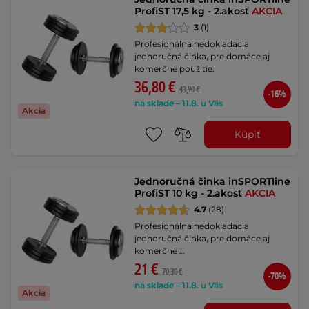
ProfiST 17,5 kg - 2.akosť
AKCIA
3
(1)
Profesionálna nedokladacia
jednoručná činka, pre domáce aj
komerčné použitie.
36,80 €
43,90 €
-16%
na sklade – 11.8. u Vás
Akcia
Kúpiť
Jednoručná činka inSPORTline
ProfiST 10 kg - 2.akosť
AKCIA
4.7
(28)
Profesionálna nedokladacia
jednoručná činka, pre domáce aj
komerčné …
21 €
70,30 €
-70%
na sklade – 11.8. u Vás
Akcia