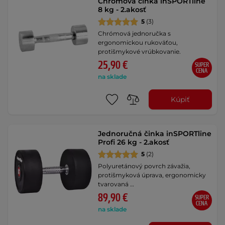
Chromová činka inSPORTline
8 kg - 2.akosť
5
(3)
Chrómová jednoručka s
ergonomickou rukoväťou,
protišmykové vrúbkovanie.
25,90 €
SUPER
CENA
na sklade
Kúpiť
Jednoručná činka inSPORTline
Profi 26 kg - 2.akosť
5
(2)
Polyuretánový povrch závažia,
protišmyková úprava, ergonomicky
tvarovaná …
89,90 €
SUPER
CENA
na sklade