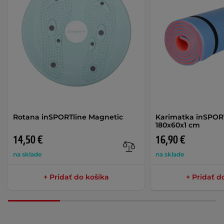
Rotana inSPORTline Magnetic
Karimatka inSPOR
180x60x1 cm
14,50 €
16,90 €
na sklade
na sklade
+ Pridať do košíka
+ Pridať d