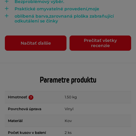
Bezproblémový výběr.
Praktické omyvatelné provedení,moje
oblíbená barva,zarovnaná ploška zabraňující
odkutálení se činky
Prečítať všetky
Načítať ďalšie
recenzie
Parametre produktu
Hmotnosť
1.50 kg
Povrchová úprava
Vinyl
Materiál
Kov
Počet kusov v balení
2 ks