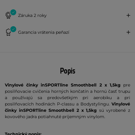
Záruka 2 roky
Garancia vrátenia peňazí
Popis
Vinylové činky inSPORTline Smoothbell 2 x 1,5kg
pre
posilňovacie cvičenia horných končatín a hornú časť trupu
a používajú sa predovšetkým pri aerobiku a pri
posilňovacích hodinách P-classu a Bodystylingu.
Vinylové
činky inSPORTline Smoothbell 2 x 1,5kg
sú vyrobené z
kovového jadra potiahnuté príjemným vinylom.
Technický popis: