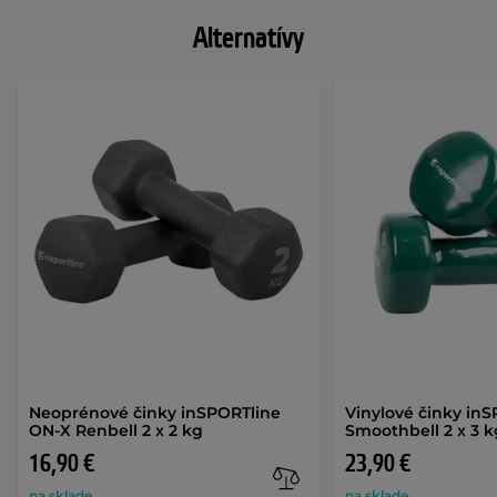
Alternatívy
Neoprénové činky inSPORTline
Vinylové činky in
ON-X Renbell 2 x 2 kg
Smoothbell 2 x 3 k
16,90 €
23,90 €
na sklade
na sklade