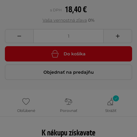
18,40 €
s DPH
Vaša vernostná zľava
0%
Do košíka
Objednať na predajňu
Obľúbené
Porovnať
Strážiť
K nákupu získavate