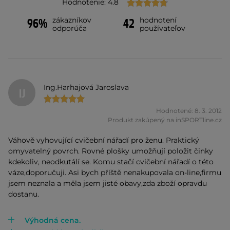
Hodnotenie: 4.8
zákazníkov
hodnotení
96%
42
odporúča
používateľov
Ing.Harhajová Jaroslava
IJ
Hodnotené: 8. 3. 2012
Produkt zakúpený na inSPORTline.cz
Váhově vyhovující cvičební nářadí pro ženu. Praktický
omyvatelný povrch. Rovné plošky umožňují položit činky
kdekoliv, neodkutálí se. Komu stačí cvičební nářadí o této
váze,doporučuji. Asi bych příště nenakupovala on-line,firmu
jsem neznala a měla jsem jisté obavy,zda zboží opravdu
dostanu.
Výhodná cena.