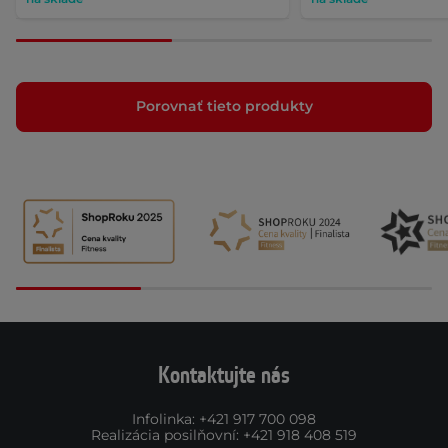
Porovnať tieto produkty
Kontaktujte nás
Infolinka
:
+421 917 700 098
Realizácia posilňovní
:
+421 918 408 519