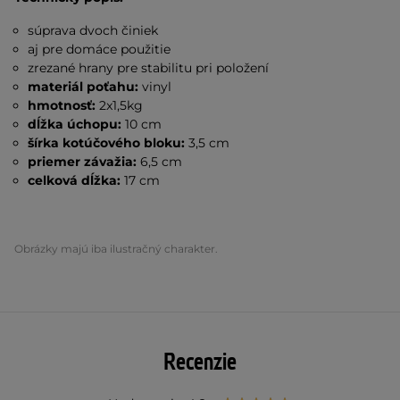
súprava dvoch činiek
aj pre domáce použitie
zrezané hrany pre stabilitu pri položení
materiál poťahu:
vinyl
hmotnosť:
2x1,5kg
dĺžka úchopu:
10 cm
šírka kotúčového bloku:
3,5 cm
priemer závažia:
6,5 cm
celková dĺžka:
17 cm
Obrázky majú iba ilustračný charakter.
Recenzie