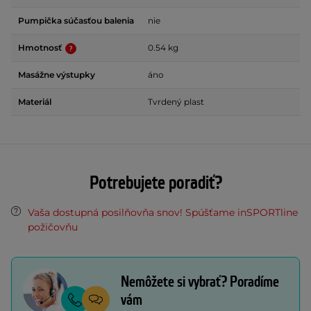
Pumpička súčasťou balenia
nie
Hmotnosť
0.54 kg
Masážne výstupky
áno
Materiál
Tvrdený plast
Potrebujete poradiť?
Vaša dostupná posilňovňa snov! Spúšťame inSPORTline
požičovňu
Nemôžete si vybrať? Poradíme
vám