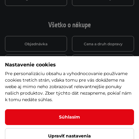
Všetko o nákupe
Objednávka
Cena a druh dopravy
Spôsob platby
Vernostný systém
Nastavenie cookies
Pre personalizáciu obsahu a vyhodnocovanie používame
cookies tretích strán, vďaka tomu pre vás dokážeme na
Montáž a servis
Reklamácie a záruka
webe aj mimo neho zobrazovať relevantnejšie ponuky
našich produktov. Zber týchto dát nezapneme, pokiaľ nám
k tomu nedáte súhlas.
Kariéra
Obchodné podmienky
Súhlasím
Upraviť nastavenia
© 2026 Stores inSPORTline SK, s.r.o. Všetky práva vyhradené