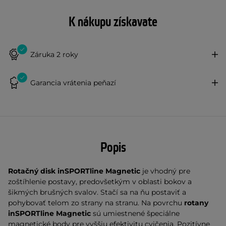
K nákupu získavate
Záruka 2 roky
Garancia vrátenia peňazí
Popis
Rotačný disk inSPORTline Magnetic
je vhodný pre
zoštíhlenie postavy, predovšetkým v oblasti bokov a
šikmých brušných svalov. Stačí sa na ňu postaviť a
pohybovať telom zo strany na stranu.
Na povrchu
rotany
inSPORTline Magnetic
sú umiestnené špeciálne
magnetické body pre vyššiu efektivitu cvičenia. Pozitívne