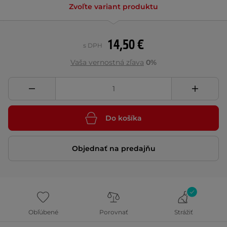
Zvoľte variant produktu
14,50 €
s DPH
Vaša vernostná zľava
0%
Do košíka
Objednať na predajňu
Obľúbené
Porovnať
Strážiť