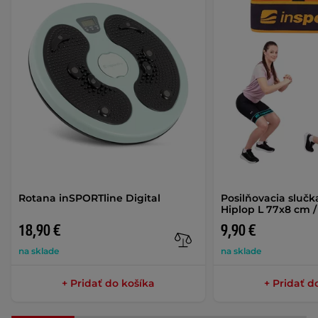
Rotana inSPORTline Digital
Posilňovacia sluč
Hiplop L 77x8 cm /
18,90 €
9,90 €
na sklade
na sklade
+ Pridať do košíka
+ Pridať d