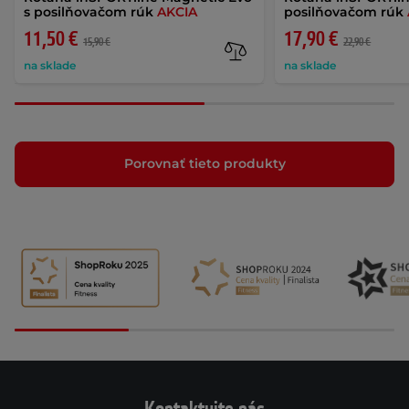
s posilňovačom rúk
AKCIA
posilňovačom rúk
11,50 €
17,90 €
15,90 €
22,90 €
na sklade
na sklade
Porovnať tieto produkty