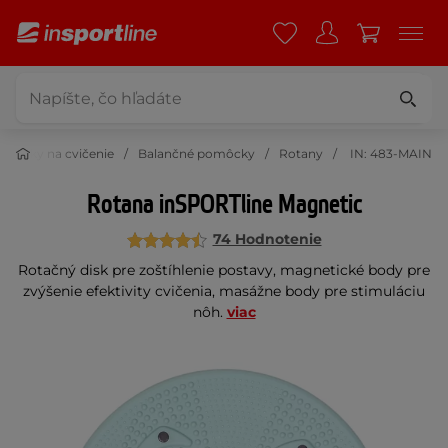
môcky na cvičenie
Balančné pomôcky
Rotany
IN: 483-MAIN
Rotana inSPORTline Magnetic
74 Hodnotenie
Rotačný disk pre zoštíhlenie postavy, magnetické body pre
zvýšenie efektivity cvičenia, masážne body pre stimuláciu
nôh.
viac