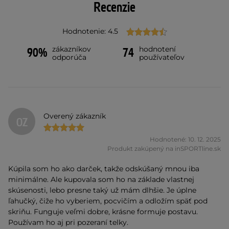
Recenzie
Hodnotenie: 4.5
zákazníkov
hodnotení
90%
74
odporúča
používateľov
Overený zákazník
OZ
Hodnotené: 10. 12. 2025
Produkt zakúpený na inSPORTline.sk
Kúpila som ho ako darček, takže odskúšaný mnou iba
minimálne. Ale kupovala som ho na základe vlastnej
skúsenosti, lebo presne taký už mám dlhšie. Je úplne
ľahučký, čiže ho vyberiem, pocvičím a odložím späť pod
skriňu. Funguje veľmi dobre, krásne formuje postavu.
Používam ho aj pri pozeraní telky.