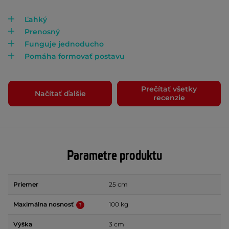
Ľahký
Prenosný
Funguje jednoducho
Pomáha formovať postavu
Prečítať všetky
Načítať ďalšie
recenzie
Parametre produktu
Priemer
25 cm
Maximálna nosnosť
100 kg
Výška
3 cm